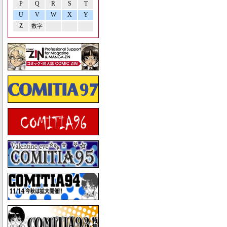
P
Q
R
S
T
U
V
W
X
Y
Z
数字