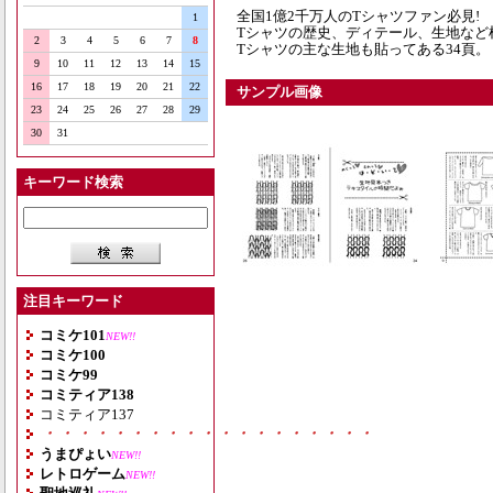
全国1億2千万人のTシャツファン必見!
1
Tシャツの歴史、ディテール、生地など
2
3
4
5
6
7
8
Tシャツの主な生地も貼ってある34頁。
9
10
11
12
13
14
15
16
17
18
19
20
21
22
サンプル画像
23
24
25
26
27
28
29
30
31
キーワード検索
注目キーワード
コミケ101
NEW!!
コミケ100
コミケ99
コミティア138
コミティア137
・・・・・・・・・・・・・・・・・・・
うまぴょい
NEW!!
レトロゲーム
NEW!!