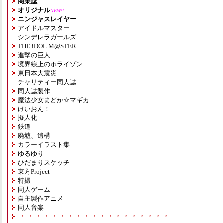
商業誌
オリジナル
NEW!!
ニンジャスレイヤー
アイドルマスター
シンデレラガールズ
THE iDOL M@STER
進撃の巨人
境界線上のホライゾン
東日本大震災
チャリティー同人誌
同人誌製作
魔法少女まどか☆マギカ
けいおん！
擬人化
鉄道
廃墟、遺構
カラーイラスト集
ゆるゆり
ひだまりスケッチ
東方Project
特撮
同人ゲーム
自主製作アニメ
同人音楽
・・・・・・・・・・・・・・・・・・・