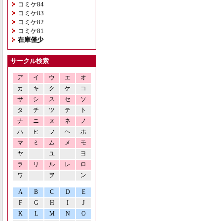
コミケ84
コミケ83
コミケ82
コミケ81
在庫僅少
サークル検索
ア
イ
ウ
エ
オ
カ
キ
ク
ケ
コ
サ
シ
ス
セ
ソ
タ
チ
ツ
テ
ト
ナ
ニ
ヌ
ネ
ノ
ハ
ヒ
フ
ヘ
ホ
マ
ミ
ム
メ
モ
ヤ
ユ
ヨ
ラ
リ
ル
レ
ロ
ワ
ヲ
ン
A
B
C
D
E
F
G
H
I
J
K
L
M
N
O