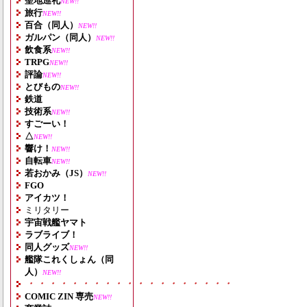
聖地巡礼
NEW!!
旅行
NEW!!
百合（同人）
NEW!!
ガルパン（同人）
NEW!!
飲食系
NEW!!
TRPG
NEW!!
評論
NEW!!
とびもの
NEW!!
鉄道
技術系
NEW!!
すごーい！
△
NEW!!
響け！
NEW!!
自転車
NEW!!
若おかみ（JS）
NEW!!
FGO
アイカツ！
ミリタリー
宇宙戦艦ヤマト
ラブライブ！
同人グッズ
NEW!!
艦隊これくしょん（同
人）
NEW!!
・・・・・・・・・・・・・・・・・・・
COMIC ZIN 専売
NEW!!