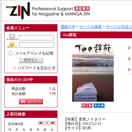
通販TOP
>
サークル検索
>
サークル作品
会員メニュー
Tee辞苑
メールアドレスを記憶
パスワードを忘れた方
現在のカゴの中
商品点数
0
点
合計金額
0
円
入荷日検索
【作家】若気ノイタリー
【発行日】2012/12/31
2026年8月
【サイズ】B5判
日
月
火
水
木
金
土