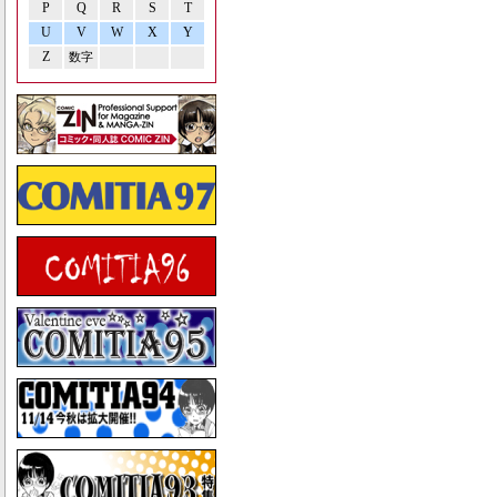
P
Q
R
S
T
U
V
W
X
Y
Z
数字