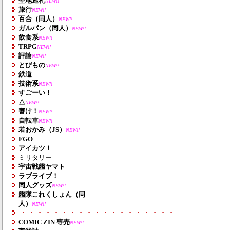
聖地巡礼
NEW!!
旅行
NEW!!
百合（同人）
NEW!!
ガルパン（同人）
NEW!!
飲食系
NEW!!
TRPG
NEW!!
評論
NEW!!
とびもの
NEW!!
鉄道
技術系
NEW!!
すごーい！
△
NEW!!
響け！
NEW!!
自転車
NEW!!
若おかみ（JS）
NEW!!
FGO
アイカツ！
ミリタリー
宇宙戦艦ヤマト
ラブライブ！
同人グッズ
NEW!!
艦隊これくしょん（同
人）
NEW!!
・・・・・・・・・・・・・・・・・・・
COMIC ZIN 専売
NEW!!