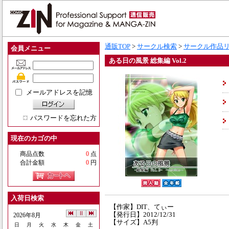
通販TOP
>
サークル検索
>
サークル作品
会員メニュー
ある日の風景 総集編 Vol.2
メールアドレスを記憶
パスワードを忘れた方
現在のカゴの中
商品点数
0
点
合計金額
0
円
入荷日検索
【作家】DIT、てぃー
【発行日】2012/12/31
2026年8月
【サイズ】A5判
日
月
火
水
木
金
土