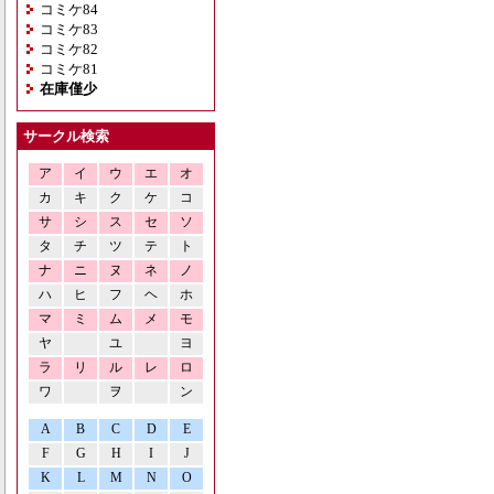
コミケ84
コミケ83
コミケ82
コミケ81
在庫僅少
サークル検索
ア
イ
ウ
エ
オ
カ
キ
ク
ケ
コ
サ
シ
ス
セ
ソ
タ
チ
ツ
テ
ト
ナ
ニ
ヌ
ネ
ノ
ハ
ヒ
フ
ヘ
ホ
マ
ミ
ム
メ
モ
ヤ
ユ
ヨ
ラ
リ
ル
レ
ロ
ワ
ヲ
ン
A
B
C
D
E
F
G
H
I
J
K
L
M
N
O