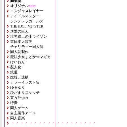
商業誌
オリジナル
NEW!!
ニンジャスレイヤー
アイドルマスター
シンデレラガールズ
THE iDOL M@STER
進撃の巨人
境界線上のホライゾン
東日本大震災
チャリティー同人誌
同人誌製作
魔法少女まどか☆マギカ
けいおん！
擬人化
鉄道
廃墟、遺構
カラーイラスト集
ゆるゆり
ひだまりスケッチ
東方Project
特撮
同人ゲーム
自主製作アニメ
同人音楽
・・・・・・・・・・・・・・・・・・・