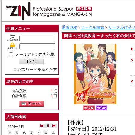
通販TOP
>
サークル検索
>
サークル作品
会員メニュー
間違った社員教育 〜まったく君の会社で
メールアドレスを記憶
パスワードを忘れた方
現在のカゴの中
商品点数
0
点
合計金額
0
円
入荷日検索
【作家】
2026年8月
【発行日】2012/12/31
日
月
火
水
木
金
土