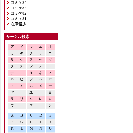
コミケ84
コミケ83
コミケ82
コミケ81
在庫僅少
サークル検索
ア
イ
ウ
エ
オ
カ
キ
ク
ケ
コ
サ
シ
ス
セ
ソ
タ
チ
ツ
テ
ト
ナ
ニ
ヌ
ネ
ノ
ハ
ヒ
フ
ヘ
ホ
マ
ミ
ム
メ
モ
ヤ
ユ
ヨ
ラ
リ
ル
レ
ロ
ワ
ヲ
ン
A
B
C
D
E
F
G
H
I
J
K
L
M
N
O