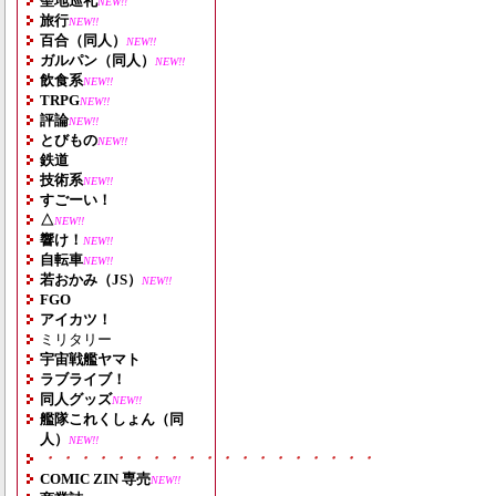
聖地巡礼
NEW!!
旅行
NEW!!
百合（同人）
NEW!!
ガルパン（同人）
NEW!!
飲食系
NEW!!
TRPG
NEW!!
評論
NEW!!
とびもの
NEW!!
鉄道
技術系
NEW!!
すごーい！
△
NEW!!
響け！
NEW!!
自転車
NEW!!
若おかみ（JS）
NEW!!
FGO
アイカツ！
ミリタリー
宇宙戦艦ヤマト
ラブライブ！
同人グッズ
NEW!!
艦隊これくしょん（同
人）
NEW!!
・・・・・・・・・・・・・・・・・・・
COMIC ZIN 専売
NEW!!