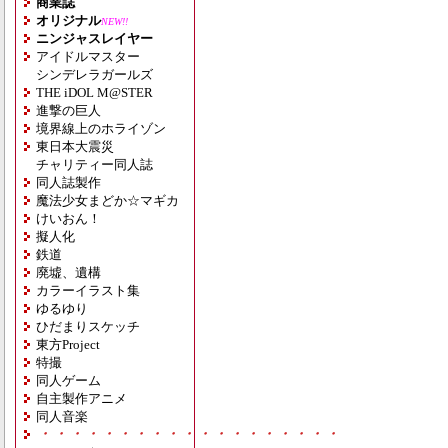
商業誌
オリジナル
NEW!!
ニンジャスレイヤー
アイドルマスター
シンデレラガールズ
THE iDOL M@STER
進撃の巨人
境界線上のホライゾン
東日本大震災
チャリティー同人誌
同人誌製作
魔法少女まどか☆マギカ
けいおん！
擬人化
鉄道
廃墟、遺構
カラーイラスト集
ゆるゆり
ひだまりスケッチ
東方Project
特撮
同人ゲーム
自主製作アニメ
同人音楽
・・・・・・・・・・・・・・・・・・・