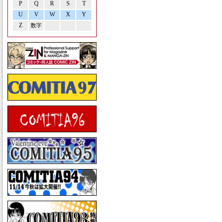
P
Q
R
S
T
U
V
W
X
Y
Z
数字