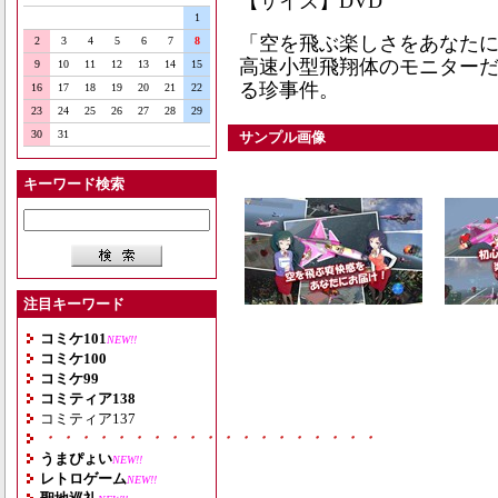
【サイズ】DVD
1
「空を飛ぶ楽しさをあなたに
2
3
4
5
6
7
8
高速小型飛翔体のモニターだ
9
10
11
12
13
14
15
る珍事件。
16
17
18
19
20
21
22
23
24
25
26
27
28
29
30
31
サンプル画像
キーワード検索
注目キーワード
コミケ101
NEW!!
コミケ100
コミケ99
コミティア138
コミティア137
・・・・・・・・・・・・・・・・・・・
うまぴょい
NEW!!
レトロゲーム
NEW!!