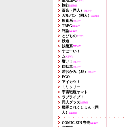
聖地巡礼
NEW!!
旅行
NEW!!
百合（同人）
NEW!!
ガルパン（同人）
NEW!!
飲食系
NEW!!
TRPG
NEW!!
評論
NEW!!
とびもの
NEW!!
鉄道
技術系
NEW!!
すごーい！
△
NEW!!
響け！
NEW!!
自転車
NEW!!
若おかみ（JS）
NEW!!
FGO
アイカツ！
ミリタリー
宇宙戦艦ヤマト
ラブライブ！
同人グッズ
NEW!!
艦隊これくしょん（同
人）
NEW!!
・・・・・・・・・・・・・・
COMIC ZIN 専売
NEW!!