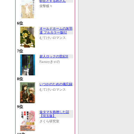
砂丘とするめさん
突撃蝶々
6位
オールドホームの灰羽
達 フルカラー版02
むてけいロマンス
7位
超人ロックの世紀II
Factoryきゃの
8位
いつかのための備忘録
むてけいロマンス
9位
金タマを捻挫した話
【完玉版】
さくら研究室