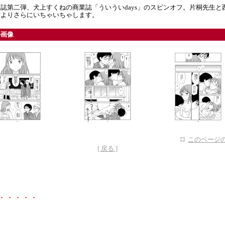
誌第二弾、犬上すくねの商業誌「ういういdays」のスピンオフ。片桐先生と
作よりさらにいちゃいちゃします。
ル画像
このページの
[ 戻る ]
・・・・・