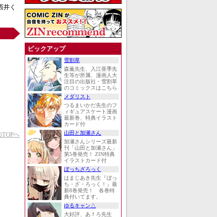
西井く
ピックアップ
雪割草
森薫先生、入江亜季先
生等が所属、漫画人大
注目の出版社・雪割草
のコミックスはこちら
メダリスト
つるまいかだ先生のフ
ィギュアスケート漫画
最新巻、特典イラスト
カード付
山田と加瀬さん
TOPへ
加瀬さんシリーズ最新
刊「山田と加瀬さん」
第5巻発売！ ZIN特典
イラストカード付
ぼっちざろっく
はまじあき先生『ぼっ
ち・ざ・ろっく！』最
新8巻発売！ 各巻特
典付いてます。
ゆるキャン△
大好評、あｆろ先生