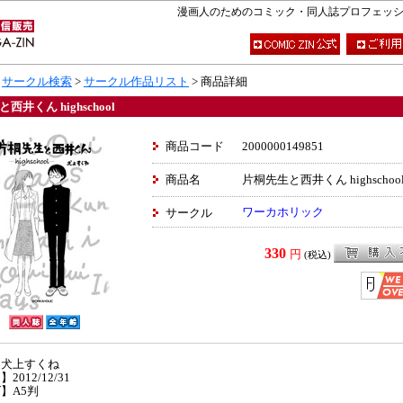
漫画人のためのコミック・同人誌プロフェッショナ
>
サークル検索
>
サークル作品リスト
> 商品詳細
西井くん highschool
商品コード
2000000149851
商品名
片桐先生と西井くん highschoo
ワーカホリック
サークル
330
円
(税込)
】犬上すくね
2012/12/31
】A5判