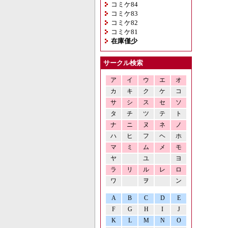
コミケ84
コミケ83
コミケ82
コミケ81
在庫僅少
サークル検索
ア
イ
ウ
エ
オ
カ
キ
ク
ケ
コ
サ
シ
ス
セ
ソ
タ
チ
ツ
テ
ト
ナ
ニ
ヌ
ネ
ノ
ハ
ヒ
フ
ヘ
ホ
マ
ミ
ム
メ
モ
ヤ
ユ
ヨ
ラ
リ
ル
レ
ロ
ワ
ヲ
ン
A
B
C
D
E
F
G
H
I
J
K
L
M
N
O