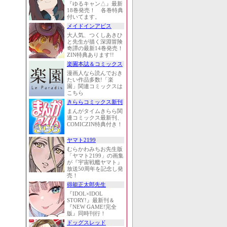
『ゆるキャン△』最新
18巻発売！ 各巻特典
付いてます。
メイドインアビス
大人気、つくしあきひ
と先生が描く深淵冒険
奇譚の最新14巻発売！
ZIN特典あります!!
楽園本誌＆コミックス
漫画人なら読んでおき
たい作品多数!「楽
園」関連コミックスは
こちら
きららコミックス新刊
まんがタイムきらら関
連コミックス最新刊、
COMICZIN特典付き！
ヤマト2199
むらかわみちお先生版
「ヤマト2199」の画集
が『宇宙戦艦ヤマト』
放送50周年を記念し発
売！
得能正太郎先生
『IDOL×IDOL
STORY!』最新刊＆
『NEW GAME!完全
版』同時刊行！
ドッグスレッド