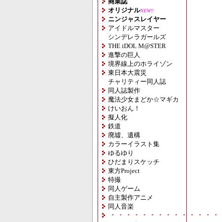
商業誌
オリジナル
NEW!!
ニンジャスレイヤー
アイドルマスター
シンデレラガールズ
THE iDOL M@STER
進撃の巨人
境界線上のホライゾン
東日本大震災
チャリティー同人誌
同人誌製作
魔法少女まどか☆マギカ
けいおん！
擬人化
鉄道
廃墟、遺構
カラーイラスト集
ゆるゆり
ひだまりスケッチ
東方Project
特撮
同人ゲーム
自主製作アニメ
同人音楽
・・・・・・・・・・・・・・