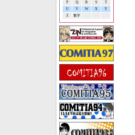
P
Q
R
S
T
U
V
W
X
Y
Z
数字