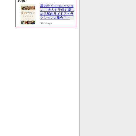
10位
屋内ライドコレクショ
ン ～大人も子供も楽し
める屋内ライドアトラ
クション大集合！～
369days