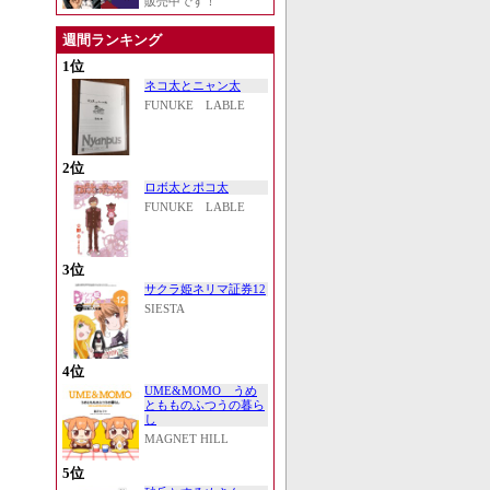
販売中です！
週間ランキング
1位
ネコ太とニャン太
FUNUKE LABLE
2位
ロボ太とポコ太
FUNUKE LABLE
3位
サクラ姫ネリマ証券12
SIESTA
4位
UME&MOMO うめ
ともものふつうの暮ら
し
MAGNET HILL
5位