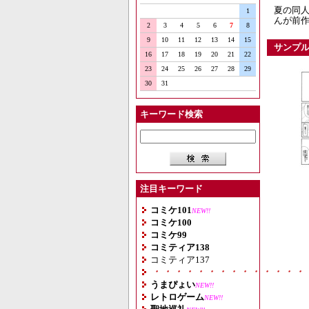
夏の同人
1
んが前
2
3
4
5
6
7
8
9
10
11
12
13
14
15
サンプ
16
17
18
19
20
21
22
23
24
25
26
27
28
29
30
31
キーワード検索
注目キーワード
コミケ101
NEW!!
コミケ100
コミケ99
コミティア138
コミティア137
・・・・・・・・・・・・・・
うまぴょい
NEW!!
レトロゲーム
NEW!!