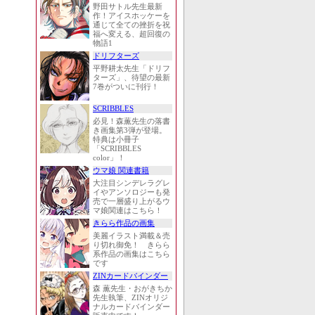
野田サトル先生最新
作！アイスホッケーを
通じて全ての挫折を祝
福へ変える、超回復の
物語1
ドリフターズ
平野耕太先生「ドリフ
ターズ」、待望の最新
7巻がついに刊行！
SCRIBBLES
必見！森薫先生の落書
き画集第3弾が登場。
特典は小冊子
「SCRIBBLES
color」！
ウマ娘 関連書籍
大注目シンデレラグレ
イやアンソロジーも発
売で一層盛り上がるウ
マ娘関連はこちら！
きらら作品の画集
美麗イラスト満載＆売
り切れ御免！ きらら
系作品の画集はこちら
です
ZINカードバインダー
森 薫先生・おがきちか
先生執筆、ZINオリジ
ナルカードバインダー