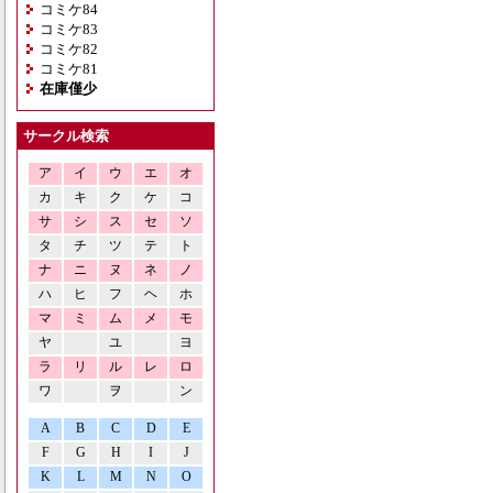
コミケ84
コミケ83
コミケ82
コミケ81
在庫僅少
サークル検索
ア
イ
ウ
エ
オ
カ
キ
ク
ケ
コ
サ
シ
ス
セ
ソ
タ
チ
ツ
テ
ト
ナ
ニ
ヌ
ネ
ノ
ハ
ヒ
フ
ヘ
ホ
マ
ミ
ム
メ
モ
ヤ
ユ
ヨ
ラ
リ
ル
レ
ロ
ワ
ヲ
ン
A
B
C
D
E
F
G
H
I
J
K
L
M
N
O