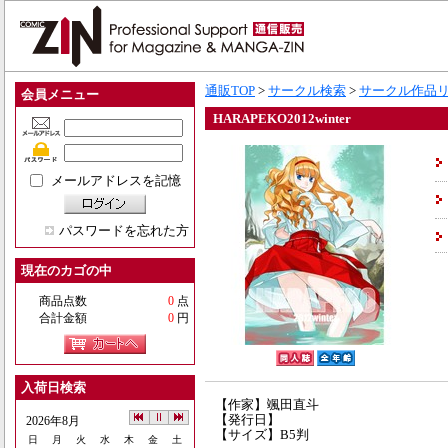
通販TOP
>
サークル検索
>
サークル作品
会員メニュー
HARAPEKO2012winter
メールアドレスを記憶
パスワードを忘れた方
現在のカゴの中
商品点数
0
点
合計金額
0
円
入荷日検索
【作家】颯田直斗
【発行日】
2026年8月
【サイズ】B5判
日
月
火
水
木
金
土