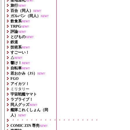
聖地巡礼
NEW!!
旅行
NEW!!
百合（同人）
NEW!!
ガルパン（同人）
NEW!!
飲食系
NEW!!
TRPG
NEW!!
評論
NEW!!
とびもの
NEW!!
鉄道
技術系
NEW!!
すごーい！
△
NEW!!
響け！
NEW!!
自転車
NEW!!
若おかみ（JS）
NEW!!
FGO
アイカツ！
ミリタリー
宇宙戦艦ヤマト
ラブライブ！
同人グッズ
NEW!!
艦隊これくしょん（同
人）
NEW!!
・・・・・・・・・・・・・・・・・・・
COMIC ZIN 専売
NEW!!