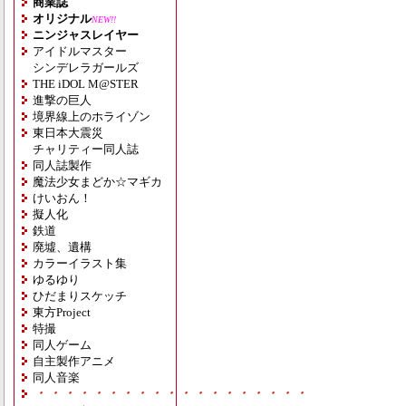
商業誌
オリジナル
NEW!!
ニンジャスレイヤー
アイドルマスター
シンデレラガールズ
THE iDOL M@STER
進撃の巨人
境界線上のホライゾン
東日本大震災
チャリティー同人誌
同人誌製作
魔法少女まどか☆マギカ
けいおん！
擬人化
鉄道
廃墟、遺構
カラーイラスト集
ゆるゆり
ひだまりスケッチ
東方Project
特撮
同人ゲーム
自主製作アニメ
同人音楽
・・・・・・・・・・・・・・・・・・・