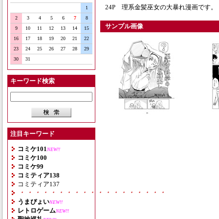
24P 理系金髪巫女の大暴れ漫画です。
1
2
3
4
5
6
7
8
サンプル画像
9
10
11
12
13
14
15
16
17
18
19
20
21
22
23
24
25
26
27
28
29
30
31
キーワード検索
注目キーワード
コミケ101
NEW!!
コミケ100
コミケ99
コミティア138
コミティア137
・・・・・・・・・・・・・・・・・・・
うまぴょい
NEW!!
レトロゲーム
NEW!!