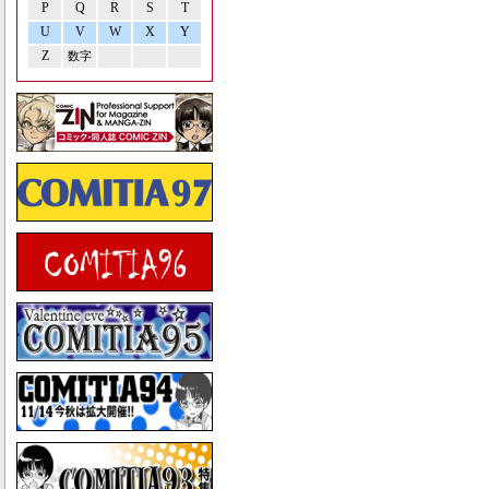
P
Q
R
S
T
U
V
W
X
Y
Z
数字