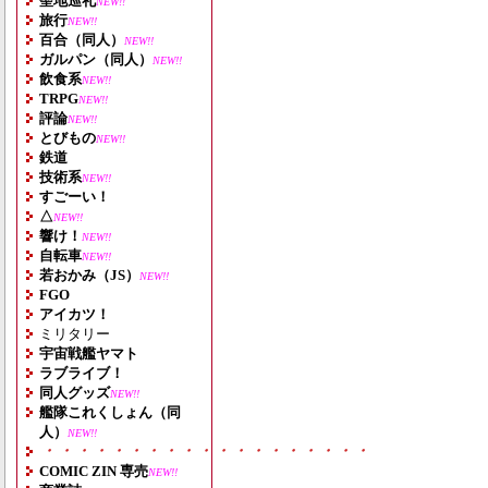
聖地巡礼
NEW!!
旅行
NEW!!
百合（同人）
NEW!!
ガルパン（同人）
NEW!!
飲食系
NEW!!
TRPG
NEW!!
評論
NEW!!
とびもの
NEW!!
鉄道
技術系
NEW!!
すごーい！
△
NEW!!
響け！
NEW!!
自転車
NEW!!
若おかみ（JS）
NEW!!
FGO
アイカツ！
ミリタリー
宇宙戦艦ヤマト
ラブライブ！
同人グッズ
NEW!!
艦隊これくしょん（同
人）
NEW!!
・・・・・・・・・・・・・・・・・・・
COMIC ZIN 専売
NEW!!