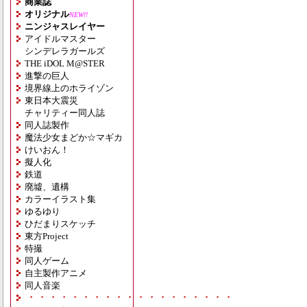
商業誌
オリジナル
NEW!!
ニンジャスレイヤー
アイドルマスター
シンデレラガールズ
THE iDOL M@STER
進撃の巨人
境界線上のホライゾン
東日本大震災
チャリティー同人誌
同人誌製作
魔法少女まどか☆マギカ
けいおん！
擬人化
鉄道
廃墟、遺構
カラーイラスト集
ゆるゆり
ひだまりスケッチ
東方Project
特撮
同人ゲーム
自主製作アニメ
同人音楽
・・・・・・・・・・・・・・・・・・・