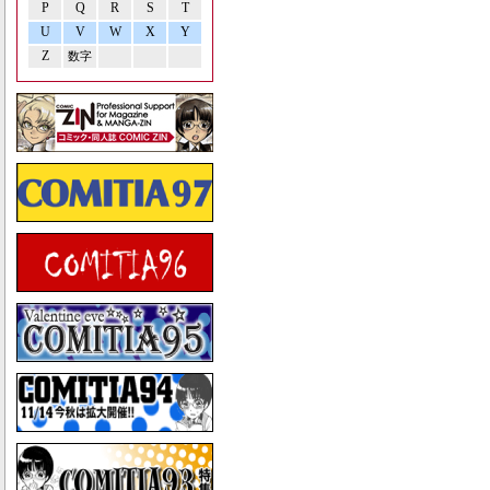
P
Q
R
S
T
U
V
W
X
Y
Z
数字