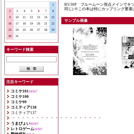
B5/36P ブルームーン視点メインで
1
同じ) ※この本は特にカップリング要素
2
3
4
5
6
7
8
9
10
11
12
13
14
15
サンプル画像
16
17
18
19
20
21
22
23
24
25
26
27
28
29
30
31
キーワード検索
注目キーワード
コミケ101
NEW!!
コミケ100
コミケ99
コミティア138
コミティア137
・・・・・・・・・・・・・・・・・・・
うまぴょい
NEW!!
レトロゲーム
NEW!!