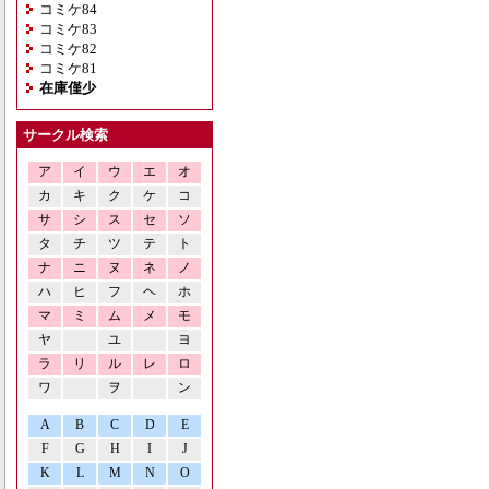
コミケ84
コミケ83
コミケ82
コミケ81
在庫僅少
サークル検索
ア
イ
ウ
エ
オ
カ
キ
ク
ケ
コ
サ
シ
ス
セ
ソ
タ
チ
ツ
テ
ト
ナ
ニ
ヌ
ネ
ノ
ハ
ヒ
フ
ヘ
ホ
マ
ミ
ム
メ
モ
ヤ
ユ
ヨ
ラ
リ
ル
レ
ロ
ワ
ヲ
ン
A
B
C
D
E
F
G
H
I
J
K
L
M
N
O