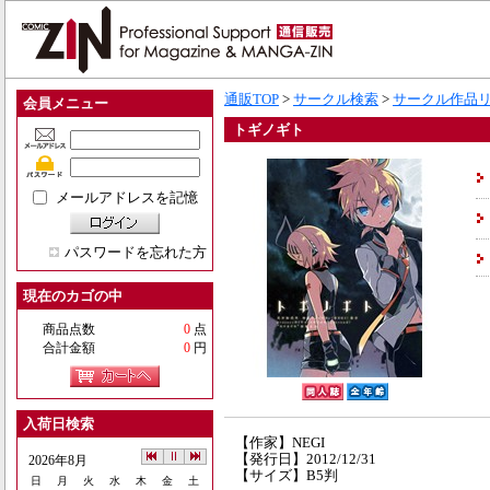
通販TOP
>
サークル検索
>
サークル作品
会員メニュー
トギノギト
メールアドレスを記憶
パスワードを忘れた方
現在のカゴの中
商品点数
0
点
合計金額
0
円
入荷日検索
【作家】NEGI
【発行日】2012/12/31
2026年8月
【サイズ】B5判
日
月
火
水
木
金
土