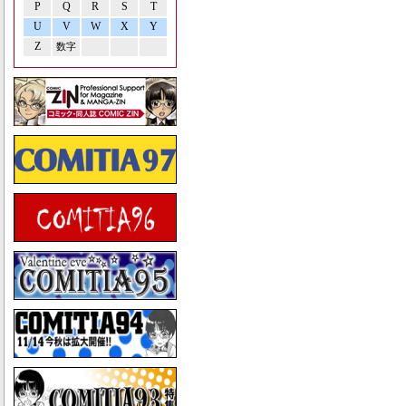
P
Q
R
S
T
U
V
W
X
Y
Z
数字