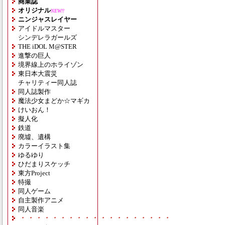
商業誌
オリジナル
NEW!!
ニンジャスレイヤー
アイドルマスター
シンデレラガールズ
THE iDOL M@STER
進撃の巨人
境界線上のホライゾン
東日本大震災
チャリティー同人誌
同人誌製作
魔法少女まどか☆マギカ
けいおん！
擬人化
鉄道
廃墟、遺構
カラーイラスト集
ゆるゆり
ひだまりスケッチ
東方Project
特撮
同人ゲーム
自主製作アニメ
同人音楽
・・・・・・・・・・・・・・・・・・・