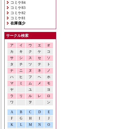
コミケ84
コミケ83
コミケ82
コミケ81
在庫僅少
サークル検索
ア
イ
ウ
エ
オ
カ
キ
ク
ケ
コ
サ
シ
ス
セ
ソ
タ
チ
ツ
テ
ト
ナ
ニ
ヌ
ネ
ノ
ハ
ヒ
フ
ヘ
ホ
マ
ミ
ム
メ
モ
ヤ
ユ
ヨ
ラ
リ
ル
レ
ロ
ワ
ヲ
ン
A
B
C
D
E
F
G
H
I
J
K
L
M
N
O