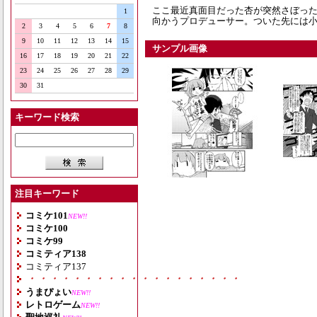
ここ最近真面目だった杏が突然さぼっ
1
向かうプロデューサー。ついた先には小
2
3
4
5
6
7
8
9
10
11
12
13
14
15
サンプル画像
16
17
18
19
20
21
22
23
24
25
26
27
28
29
30
31
キーワード検索
注目キーワード
コミケ101
NEW!!
コミケ100
コミケ99
コミティア138
コミティア137
・・・・・・・・・・・・・・・・・・・
うまぴょい
NEW!!
レトロゲーム
NEW!!