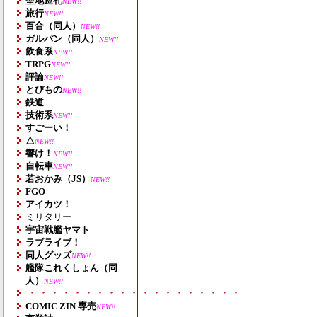
聖地巡礼
NEW!!
旅行
NEW!!
百合（同人）
NEW!!
ガルパン（同人）
NEW!!
飲食系
NEW!!
TRPG
NEW!!
評論
NEW!!
とびもの
NEW!!
鉄道
技術系
NEW!!
すごーい！
△
NEW!!
響け！
NEW!!
自転車
NEW!!
若おかみ（JS）
NEW!!
FGO
アイカツ！
ミリタリー
宇宙戦艦ヤマト
ラブライブ！
同人グッズ
NEW!!
艦隊これくしょん（同
人）
NEW!!
・・・・・・・・・・・・・・・・・・・
COMIC ZIN 専売
NEW!!