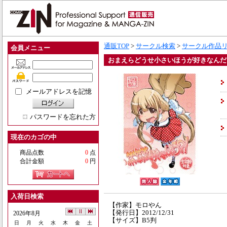
通販TOP
>
サークル検索
>
サークル作品
会員メニュー
おまえらどうせ小さいほうが好きなんだろ
メールアドレスを記憶
パスワードを忘れた方
現在のカゴの中
商品点数
0
点
合計金額
0
円
入荷日検索
【作家】モロやん
【発行日】2012/12/31
2026年8月
【サイズ】B5判
日
月
火
水
木
金
土