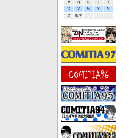
P
Q
R
S
T
U
V
W
X
Y
Z
数字