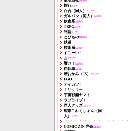
聖地巡礼
NEW!!
旅行
NEW!!
百合（同人）
NEW!!
ガルパン（同人）
NEW!!
飲食系
NEW!!
TRPG
NEW!!
評論
NEW!!
とびもの
NEW!!
鉄道
技術系
NEW!!
すごーい！
△
NEW!!
響け！
NEW!!
自転車
NEW!!
若おかみ（JS）
NEW!!
FGO
アイカツ！
ミリタリー
宇宙戦艦ヤマト
ラブライブ！
同人グッズ
NEW!!
艦隊これくしょん（同
人）
NEW!!
・・・・・・・・・・・・・・
COMIC ZIN 専売
NEW!!