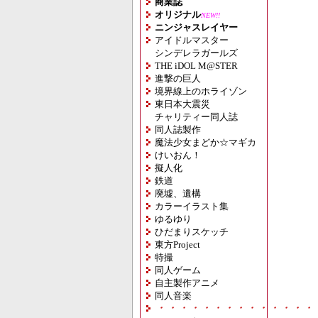
商業誌
オリジナル
NEW!!
ニンジャスレイヤー
アイドルマスター
シンデレラガールズ
THE iDOL M@STER
進撃の巨人
境界線上のホライゾン
東日本大震災
チャリティー同人誌
同人誌製作
魔法少女まどか☆マギカ
けいおん！
擬人化
鉄道
廃墟、遺構
カラーイラスト集
ゆるゆり
ひだまりスケッチ
東方Project
特撮
同人ゲーム
自主製作アニメ
同人音楽
・・・・・・・・・・・・・・