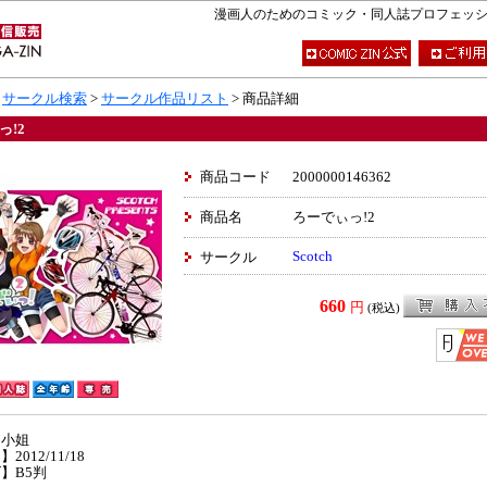
漫画人のためのコミック・同人誌プロフェッショナ
>
サークル検索
>
サークル作品リスト
> 商品詳細
っ!2
商品コード
2000000146362
商品名
ろーでぃっ!2
Scotch
サークル
660
円
(税込)
】小姐
2012/11/18
】B5判