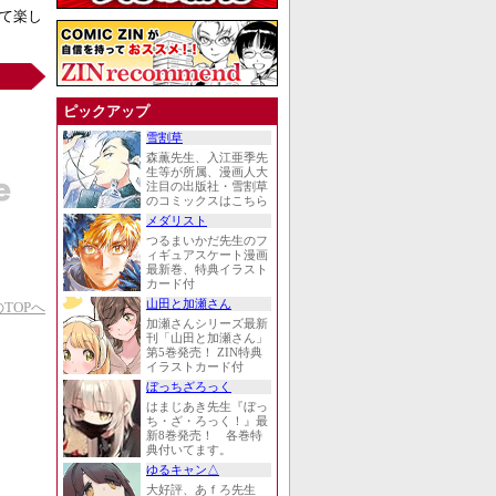
て楽し
ピックアップ
雪割草
森薫先生、入江亜季先
生等が所属、漫画人大
注目の出版社・雪割草
のコミックスはこちら
メダリスト
つるまいかだ先生のフ
ィギュアスケート漫画
最新巻、特典イラスト
カード付
山田と加瀬さん
TOPへ
加瀬さんシリーズ最新
刊「山田と加瀬さん」
第5巻発売！ ZIN特典
イラストカード付
ぼっちざろっく
はまじあき先生『ぼっ
ち・ざ・ろっく！』最
新8巻発売！ 各巻特
典付いてます。
ゆるキャン△
大好評、あｆろ先生