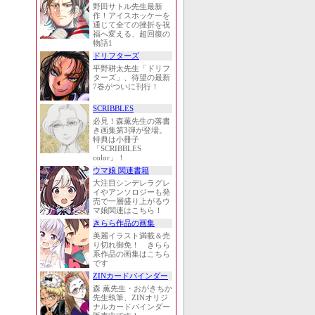
野田サトル先生最新
作！アイスホッケーを
通じて全ての挫折を祝
福へ変える、超回復の
物語1
ドリフターズ
平野耕太先生「ドリフ
ターズ」、待望の最新
7巻がついに刊行！
SCRIBBLES
必見！森薫先生の落書
き画集第3弾が登場。
特典は小冊子
「SCRIBBLES
color」！
ウマ娘 関連書籍
大注目シンデレラグレ
イやアンソロジーも発
売で一層盛り上がるウ
マ娘関連はこちら！
きらら作品の画集
美麗イラスト満載＆売
り切れ御免！ きらら
系作品の画集はこちら
です
ZINカードバインダー
森 薫先生・おがきちか
先生執筆、ZINオリジ
ナルカードバインダー