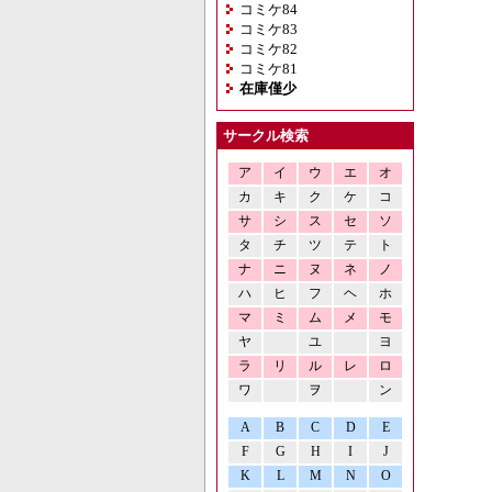
コミケ84
コミケ83
コミケ82
コミケ81
在庫僅少
サークル検索
ア
イ
ウ
エ
オ
カ
キ
ク
ケ
コ
サ
シ
ス
セ
ソ
タ
チ
ツ
テ
ト
ナ
ニ
ヌ
ネ
ノ
ハ
ヒ
フ
ヘ
ホ
マ
ミ
ム
メ
モ
ヤ
ユ
ヨ
ラ
リ
ル
レ
ロ
ワ
ヲ
ン
A
B
C
D
E
F
G
H
I
J
K
L
M
N
O