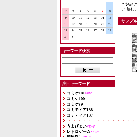
ご好評
1
い!嬉し
2
3
4
5
6
7
8
9
10
11
12
13
14
15
サンプ
16
17
18
19
20
21
22
23
24
25
26
27
28
29
30
31
キーワード検索
注目キーワード
コミケ101
NEW!!
コミケ100
コミケ99
コミティア138
コミティア137
・・・・・・・・・・・・・・
うまぴょい
NEW!!
レトロゲーム
NEW!!