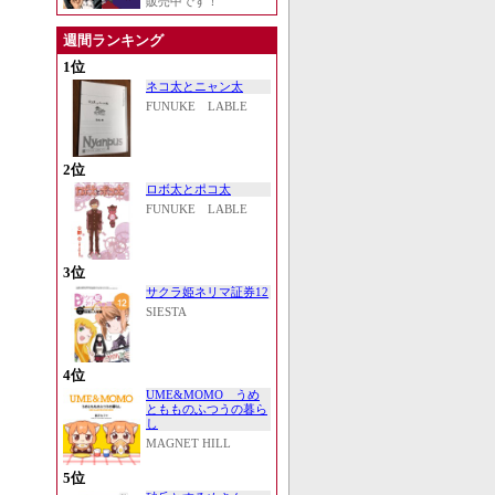
販売中です！
週間ランキング
1位
ネコ太とニャン太
FUNUKE LABLE
2位
ロボ太とポコ太
FUNUKE LABLE
3位
サクラ姫ネリマ証券12
SIESTA
4位
UME&MOMO うめ
ともものふつうの暮ら
し
MAGNET HILL
5位