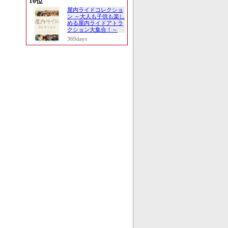
10位
屋内ライドコレクショ
ン ～大人も子供も楽し
める屋内ライドアトラ
クション大集合！～
369days