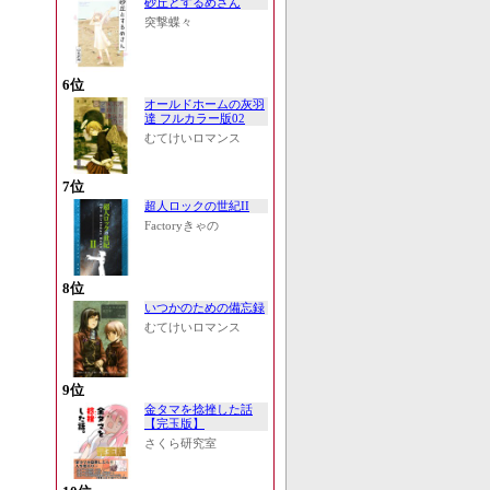
砂丘とするめさん
突撃蝶々
6位
オールドホームの灰羽
達 フルカラー版02
むてけいロマンス
7位
超人ロックの世紀II
Factoryきゃの
8位
いつかのための備忘録
むてけいロマンス
9位
金タマを捻挫した話
【完玉版】
さくら研究室