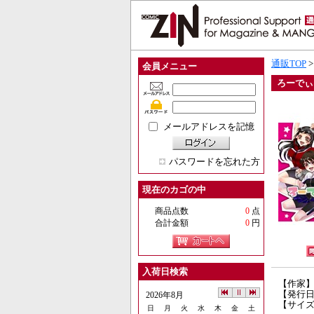
通販TOP
会員メニュー
ろーでぃ
メールアドレスを記憶
パスワードを忘れた方
現在のカゴの中
商品点数
0
点
合計金額
0
円
入荷日検索
【作家
【発行日】
2026年8月
【サイズ
日
月
火
水
木
金
土