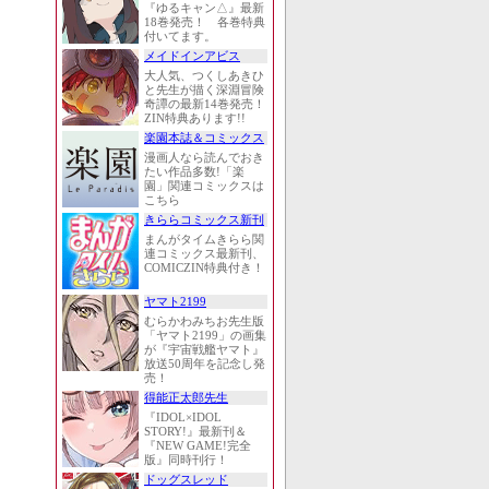
『ゆるキャン△』最新
18巻発売！ 各巻特典
付いてます。
メイドインアビス
大人気、つくしあきひ
と先生が描く深淵冒険
奇譚の最新14巻発売！
ZIN特典あります!!
楽園本誌＆コミックス
漫画人なら読んでおき
たい作品多数!「楽
園」関連コミックスは
こちら
きららコミックス新刊
まんがタイムきらら関
連コミックス最新刊、
COMICZIN特典付き！
ヤマト2199
むらかわみちお先生版
「ヤマト2199」の画集
が『宇宙戦艦ヤマト』
放送50周年を記念し発
売！
得能正太郎先生
『IDOL×IDOL
STORY!』最新刊＆
『NEW GAME!完全
版』同時刊行！
ドッグスレッド