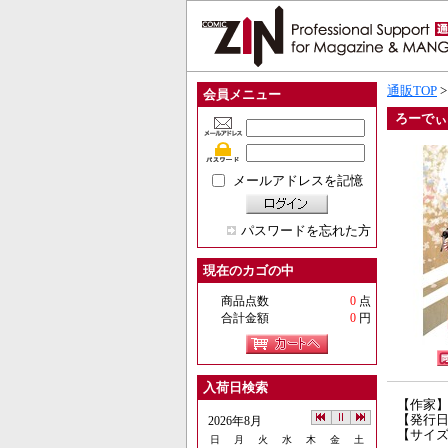
通販TOP
会員メニュー
ろーでぃ
メールアドレスを記憶
パスワードを忘れた方
現在のカゴの中
商品点数
0
点
合計金額
0
円
入荷日検索
【作家
【発行日】
2026年8月
【サイズ
日
月
火
水
木
金
土