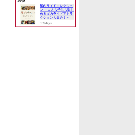
10位
屋内ライドコレクショ
ン ～大人も子供も楽し
める屋内ライドアトラ
クション大集合！～
369days