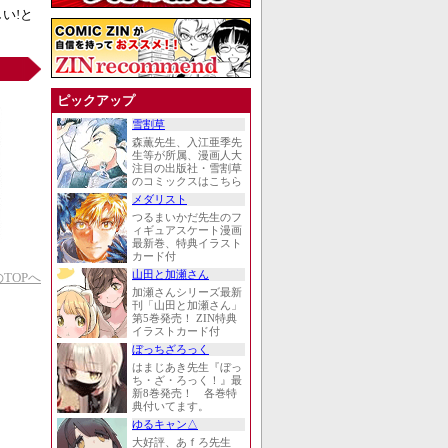
い!と
ピックアップ
雪割草
森薫先生、入江亜季先
生等が所属、漫画人大
注目の出版社・雪割草
のコミックスはこちら
メダリスト
つるまいかだ先生のフ
ィギュアスケート漫画
最新巻、特典イラスト
カード付
山田と加瀬さん
TOPへ
加瀬さんシリーズ最新
刊「山田と加瀬さん」
第5巻発売！ ZIN特典
イラストカード付
ぼっちざろっく
はまじあき先生『ぼっ
ち・ざ・ろっく！』最
新8巻発売！ 各巻特
典付いてます。
ゆるキャン△
大好評、あｆろ先生