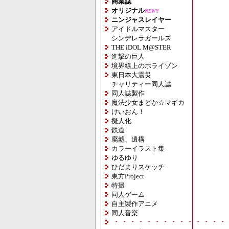
商業誌
オリジナル
NEW!!
ニンジャスレイヤー
アイドルマスター
シンデレラガールズ
THE iDOL M@STER
進撃の巨人
境界線上のホライゾン
東日本大震災
チャリティー同人誌
同人誌製作
魔法少女まどか☆マギカ
けいおん！
擬人化
鉄道
廃墟、遺構
カラーイラスト集
ゆるゆり
ひだまりスケッチ
東方Project
特撮
同人ゲーム
自主製作アニメ
同人音楽
・・・・・・・・・・・・・・