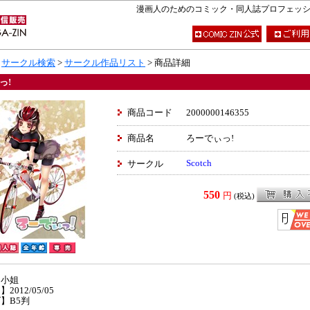
漫画人のためのコミック・同人誌プロフェッショナ
>
サークル検索
>
サークル作品リスト
> 商品詳細
っ!
商品コード
2000000146355
商品名
ろーでぃっ!
Scotch
サークル
550
円
(税込)
】小姐
2012/05/05
】B5判