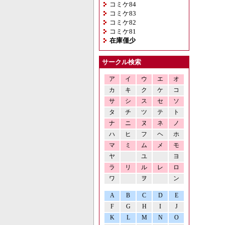
コミケ84
コミケ83
コミケ82
コミケ81
在庫僅少
サークル検索
ア
イ
ウ
エ
オ
カ
キ
ク
ケ
コ
サ
シ
ス
セ
ソ
タ
チ
ツ
テ
ト
ナ
ニ
ヌ
ネ
ノ
ハ
ヒ
フ
ヘ
ホ
マ
ミ
ム
メ
モ
ヤ
ユ
ヨ
ラ
リ
ル
レ
ロ
ワ
ヲ
ン
A
B
C
D
E
F
G
H
I
J
K
L
M
N
O