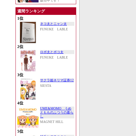
販売中です！
週間ランキング
1位
ネコ太とニャン太
FUNUKE LABLE
2位
ロボ太とポコ太
FUNUKE LABLE
3位
サクラ姫ネリマ証券12
SIESTA
4位
UME&MOMO うめ
ともものふつうの暮ら
し
MAGNET HILL
5位