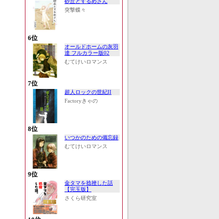
砂丘とするめさん
突撃蝶々
6位
オールドホームの灰羽
達 フルカラー版02
むてけいロマンス
7位
超人ロックの世紀II
Factoryきゃの
8位
いつかのための備忘録
むてけいロマンス
9位
金タマを捻挫した話
【完玉版】
さくら研究室