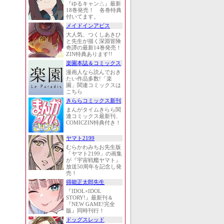
『ゆるキャン△』最新
18巻発売！ 各巻特典
付いてます。
メイドインアビス
大人気、つくしあきひ
と先生が描く深淵冒険
奇譚の最新14巻発売！
ZIN特典あります!!
楽園本誌＆コミックス
漫画人なら読んでおき
たい作品多数!「楽
園」関連コミックスは
こちら
きららコミックス新刊
まんがタイムきらら関
連コミックス最新刊、
COMICZIN特典付き！
ヤマト2199
むらかわみちお先生版
「ヤマト2199」の画集
が『宇宙戦艦ヤマト』
放送50周年を記念し発
売！
得能正太郎先生
『IDOL×IDOL
STORY!』最新刊＆
『NEW GAME!完全
版』同時刊行！
ドッグスレッド