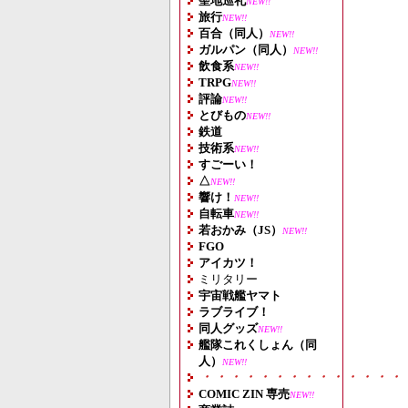
聖地巡礼
NEW!!
旅行
NEW!!
百合（同人）
NEW!!
ガルパン（同人）
NEW!!
飲食系
NEW!!
TRPG
NEW!!
評論
NEW!!
とびもの
NEW!!
鉄道
技術系
NEW!!
すごーい！
△
NEW!!
響け！
NEW!!
自転車
NEW!!
若おかみ（JS）
NEW!!
FGO
アイカツ！
ミリタリー
宇宙戦艦ヤマト
ラブライブ！
同人グッズ
NEW!!
艦隊これくしょん（同
人）
NEW!!
・・・・・・・・・・・・・・
COMIC ZIN 専売
NEW!!