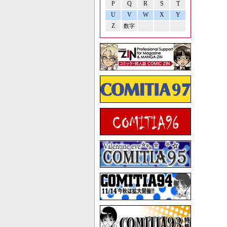
P
Q
R
S
T
U
V
W
X
Y
Z
数字