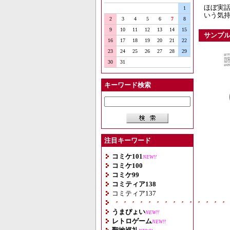
ほぼ実話
1
いう気持
2
3
4
5
6
7
8
9
10
11
12
13
14
15
サンプ
16
17
18
19
20
21
22
23
24
25
26
27
28
29
30
31
キーワード検索
注目キーワード
コミケ101
NEW!!
コミケ100
コミケ99
コミティア138
コミティア137
・・・・・・・・・・・・・・
うまぴょい
NEW!!
レトロゲーム
NEW!!