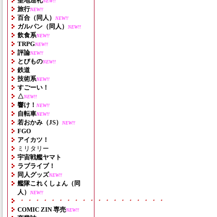
聖地巡礼
NEW!!
旅行
NEW!!
百合（同人）
NEW!!
ガルパン（同人）
NEW!!
飲食系
NEW!!
TRPG
NEW!!
評論
NEW!!
とびもの
NEW!!
鉄道
技術系
NEW!!
すごーい！
△
NEW!!
響け！
NEW!!
自転車
NEW!!
若おかみ（JS）
NEW!!
FGO
アイカツ！
ミリタリー
宇宙戦艦ヤマト
ラブライブ！
同人グッズ
NEW!!
艦隊これくしょん（同
人）
NEW!!
・・・・・・・・・・・・・・・・・・・
COMIC ZIN 専売
NEW!!