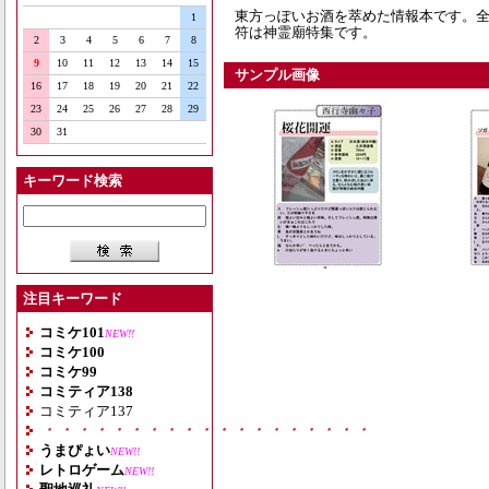
東方っぽいお酒を萃めた情報本です。
1
符は神霊廟特集です。
2
3
4
5
6
7
8
9
10
11
12
13
14
15
サンプル画像
16
17
18
19
20
21
22
23
24
25
26
27
28
29
30
31
キーワード検索
注目キーワード
コミケ101
NEW!!
コミケ100
コミケ99
コミティア138
コミティア137
・・・・・・・・・・・・・・・・・・・
うまぴょい
NEW!!
レトロゲーム
NEW!!