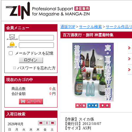
通販TOP
>
サークル検索
>
サークル作品
会員メニュー
百万酒夜行・捌符 神霊廟特集
メールアドレスを記憶
パスワードを忘れた方
現在のカゴの中
商品点数
0
点
合計金額
0
円
入荷日検索
【作家】スイカ係
【発行日】2012/10/07
2026年8月
【サイズ】A5判
日
月
火
水
木
金
土