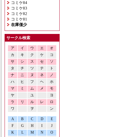
コミケ84
コミケ83
コミケ82
コミケ81
在庫僅少
サークル検索
ア
イ
ウ
エ
オ
カ
キ
ク
ケ
コ
サ
シ
ス
セ
ソ
タ
チ
ツ
テ
ト
ナ
ニ
ヌ
ネ
ノ
ハ
ヒ
フ
ヘ
ホ
マ
ミ
ム
メ
モ
ヤ
ユ
ヨ
ラ
リ
ル
レ
ロ
ワ
ヲ
ン
A
B
C
D
E
F
G
H
I
J
K
L
M
N
O