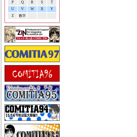
P
Q
R
S
T
U
V
W
X
Y
Z
数字