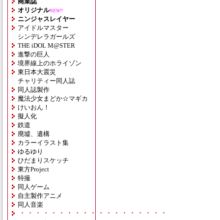
商業誌
オリジナル
NEW!!
ニンジャスレイヤー
アイドルマスター
シンデレラガールズ
THE iDOL M@STER
進撃の巨人
境界線上のホライゾン
東日本大震災
チャリティー同人誌
同人誌製作
魔法少女まどか☆マギカ
けいおん！
擬人化
鉄道
廃墟、遺構
カラーイラスト集
ゆるゆり
ひだまりスケッチ
東方Project
特撮
同人ゲーム
自主製作アニメ
同人音楽
・・・・・・・・・・・・・・・・・・・