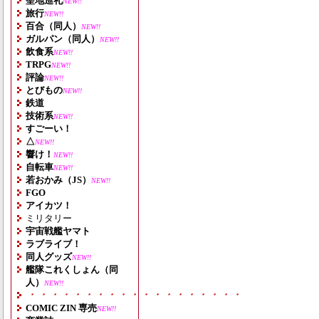
聖地巡礼
NEW!!
旅行
NEW!!
百合（同人）
NEW!!
ガルパン（同人）
NEW!!
飲食系
NEW!!
TRPG
NEW!!
評論
NEW!!
とびもの
NEW!!
鉄道
技術系
NEW!!
すごーい！
△
NEW!!
響け！
NEW!!
自転車
NEW!!
若おかみ（JS）
NEW!!
FGO
アイカツ！
ミリタリー
宇宙戦艦ヤマト
ラブライブ！
同人グッズ
NEW!!
艦隊これくしょん（同
人）
NEW!!
・・・・・・・・・・・・・・・・・・・
COMIC ZIN 専売
NEW!!