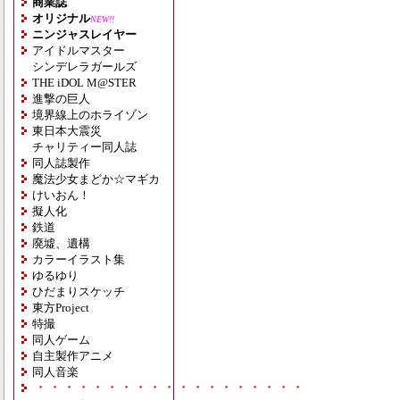
商業誌
オリジナル
NEW!!
ニンジャスレイヤー
アイドルマスター
シンデレラガールズ
THE iDOL M@STER
進撃の巨人
境界線上のホライゾン
東日本大震災
チャリティー同人誌
同人誌製作
魔法少女まどか☆マギカ
けいおん！
擬人化
鉄道
廃墟、遺構
カラーイラスト集
ゆるゆり
ひだまりスケッチ
東方Project
特撮
同人ゲーム
自主製作アニメ
同人音楽
・・・・・・・・・・・・・・・・・・・