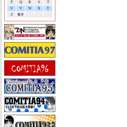
P
Q
R
S
T
U
V
W
X
Y
Z
数字