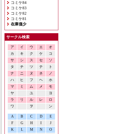
コミケ84
コミケ83
コミケ82
コミケ81
在庫僅少
サークル検索
ア
イ
ウ
エ
オ
カ
キ
ク
ケ
コ
サ
シ
ス
セ
ソ
タ
チ
ツ
テ
ト
ナ
ニ
ヌ
ネ
ノ
ハ
ヒ
フ
ヘ
ホ
マ
ミ
ム
メ
モ
ヤ
ユ
ヨ
ラ
リ
ル
レ
ロ
ワ
ヲ
ン
A
B
C
D
E
F
G
H
I
J
K
L
M
N
O