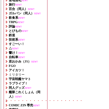
聖地巡礼
NEW!!
旅行
NEW!!
百合（同人）
NEW!!
ガルパン（同人）
NEW!!
飲食系
NEW!!
TRPG
NEW!!
評論
NEW!!
とびもの
NEW!!
鉄道
技術系
NEW!!
すごーい！
△
NEW!!
響け！
NEW!!
自転車
NEW!!
若おかみ（JS）
NEW!!
FGO
アイカツ！
ミリタリー
宇宙戦艦ヤマト
ラブライブ！
同人グッズ
NEW!!
艦隊これくしょん（同
人）
NEW!!
・・・・・・・・・・・・・・・・・・・
COMIC ZIN 専売
NEW!!