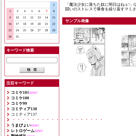
「魔法少女に落ちた奴に明日はねェ!」
1
闘いのストレスで暴食を繰り返すマミさん
2
3
4
5
6
7
8
9
10
11
12
13
14
15
サンプル画像
16
17
18
19
20
21
22
23
24
25
26
27
28
29
30
31
キーワード検索
注目キーワード
コミケ101
NEW!!
コミケ100
コミケ99
コミティア138
コミティア137
・・・・・・・・・・・・・・・・・・・
うまぴょい
NEW!!
レトロゲーム
NEW!!