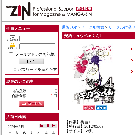
通販TOP
>
サークル検索
>
サークル作品
会員メニュー
契約キュウベェくん4
メールアドレスを記憶
パスワードを忘れた方
現在のカゴの中
商品点数
0
点
合計金額
0
円
入荷日検索
【作家】梅吉♪
【発行日】2012/05/03
2026年8月
【サイズ】B5判
日
月
火
水
木
金
土