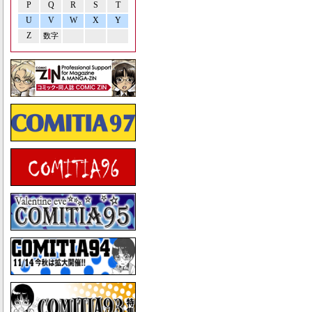
P
Q
R
S
T
U
V
W
X
Y
Z
数字