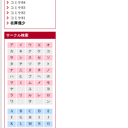
コミケ84
コミケ83
コミケ82
コミケ81
在庫僅少
サークル検索
ア
イ
ウ
エ
オ
カ
キ
ク
ケ
コ
サ
シ
ス
セ
ソ
タ
チ
ツ
テ
ト
ナ
ニ
ヌ
ネ
ノ
ハ
ヒ
フ
ヘ
ホ
マ
ミ
ム
メ
モ
ヤ
ユ
ヨ
ラ
リ
ル
レ
ロ
ワ
ヲ
ン
A
B
C
D
E
F
G
H
I
J
K
L
M
N
O