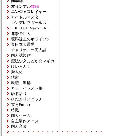
商業誌
オリジナル
NEW!!
ニンジャスレイヤー
アイドルマスター
シンデレラガールズ
THE iDOL M@STER
進撃の巨人
境界線上のホライゾン
東日本大震災
チャリティー同人誌
同人誌製作
魔法少女まどか☆マギカ
けいおん！
擬人化
鉄道
廃墟、遺構
カラーイラスト集
ゆるゆり
ひだまりスケッチ
東方Project
特撮
同人ゲーム
自主製作アニメ
同人音楽
・・・・・・・・・・・・・・・・・・・