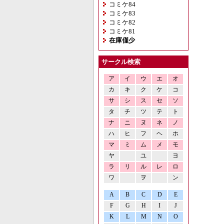
コミケ84
コミケ83
コミケ82
コミケ81
在庫僅少
サークル検索
ア
イ
ウ
エ
オ
カ
キ
ク
ケ
コ
サ
シ
ス
セ
ソ
タ
チ
ツ
テ
ト
ナ
ニ
ヌ
ネ
ノ
ハ
ヒ
フ
ヘ
ホ
マ
ミ
ム
メ
モ
ヤ
ユ
ヨ
ラ
リ
ル
レ
ロ
ワ
ヲ
ン
A
B
C
D
E
F
G
H
I
J
K
L
M
N
O