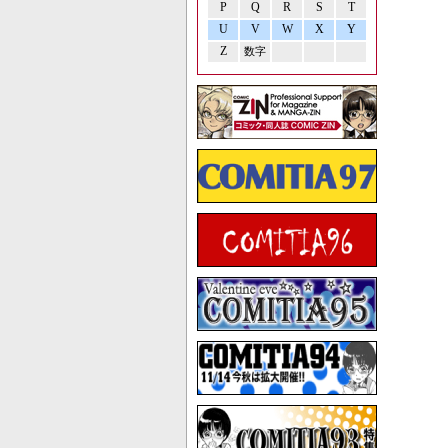
P
Q
R
S
T
U
V
W
X
Y
Z
数字