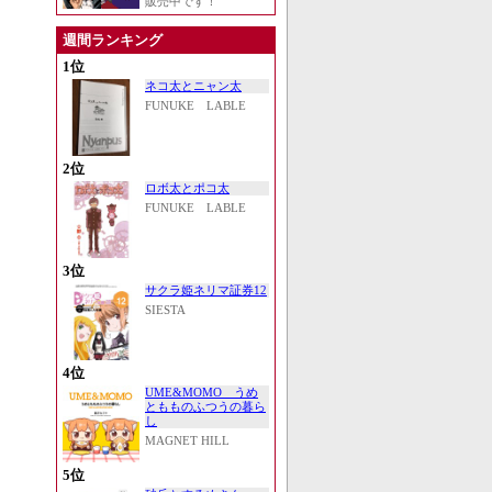
販売中です！
週間ランキング
1位
ネコ太とニャン太
FUNUKE LABLE
2位
ロボ太とポコ太
FUNUKE LABLE
3位
サクラ姫ネリマ証券12
SIESTA
4位
UME&MOMO うめ
ともものふつうの暮ら
し
MAGNET HILL
5位