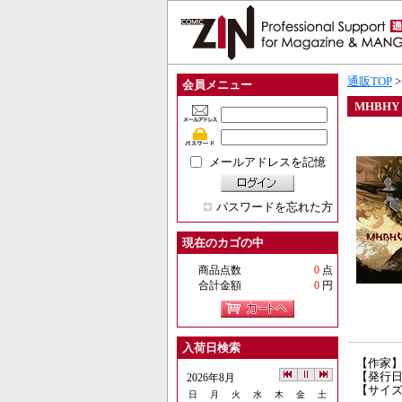
通販TOP
会員メニュー
MHBHY
メールアドレスを記憶
パスワードを忘れた方
現在のカゴの中
商品点数
0
点
合計金額
0
円
入荷日検索
【作家
【発行日】
2026年8月
【サイズ
日
月
火
水
木
金
土