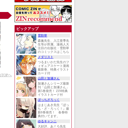
ピックアップ
雪割草
森薫先生、入江亜季先
生等が所属、漫画人大
注目の出版社・雪割草
のコミックスはこちら
メダリスト
つるまいかだ先生のフ
ィギュアスケート漫画
最新巻、特典イラスト
カード付
TOPへ
山田と加瀬さん
加瀬さんシリーズ最新
刊「山田と加瀬さん」
第5巻発売！ ZIN特典
イラストカード付
ぼっちざろっく
はまじあき先生『ぼっ
ち・ざ・ろっく！』最
新8巻発売！ 各巻特
典付いてます。
ゆるキャン△
大好評、あｆろ先生