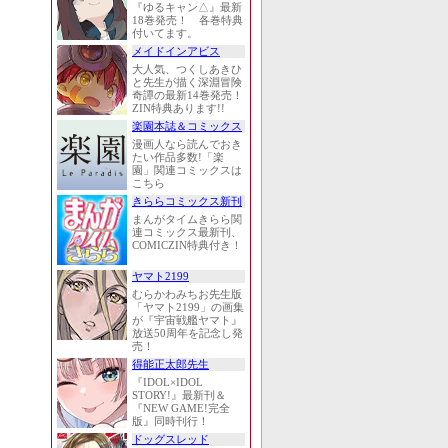
『ゆるキャン△』最新
18巻発売！ 各巻特典
付いてます。
メイドインアビス
大人気、つくしあきひ
と先生が描く深淵冒険
奇譚の最新14巻発売！
ZIN特典あります!!
楽園本誌＆コミックス
漫画人なら読んでおき
たい作品多数!「楽
園」関連コミックスは
こちら
きららコミックス新刊
まんがタイムきらら関
連コミックス最新刊、
COMICZIN特典付き！
ヤマト2199
むらかわみちお先生版
「ヤマト2199」の画集
が『宇宙戦艦ヤマト』
放送50周年を記念し発
売！
得能正太郎先生
『IDOL×IDOL
STORY!』最新刊＆
『NEW GAME!完全
版』同時刊行！
ドッグスレッド