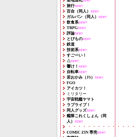
聖地巡礼
NEW!!
旅行
NEW!!
百合（同人）
NEW!!
ガルパン（同人）
NEW!!
飲食系
NEW!!
TRPG
NEW!!
評論
NEW!!
とびもの
NEW!!
鉄道
技術系
NEW!!
すごーい！
△
NEW!!
響け！
NEW!!
自転車
NEW!!
若おかみ（JS）
NEW!!
FGO
アイカツ！
ミリタリー
宇宙戦艦ヤマト
ラブライブ！
同人グッズ
NEW!!
艦隊これくしょん（同
人）
NEW!!
・・・・・・・・・・・・・・
COMIC ZIN 専売
NEW!!