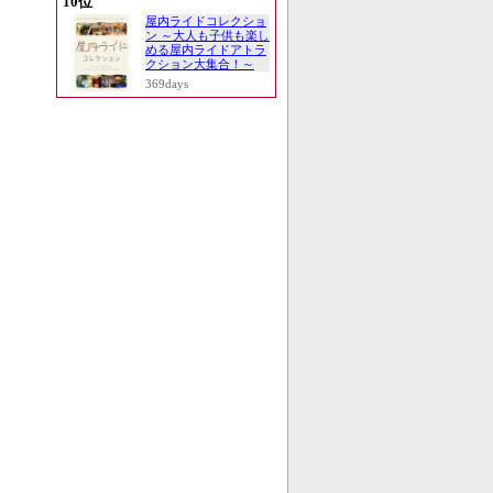
10位
屋内ライドコレクショ
ン ～大人も子供も楽し
める屋内ライドアトラ
クション大集合！～
369days