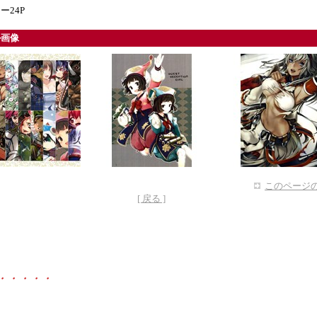
ー24P
ル画像
このページの
[ 戻る ]
・・・・・