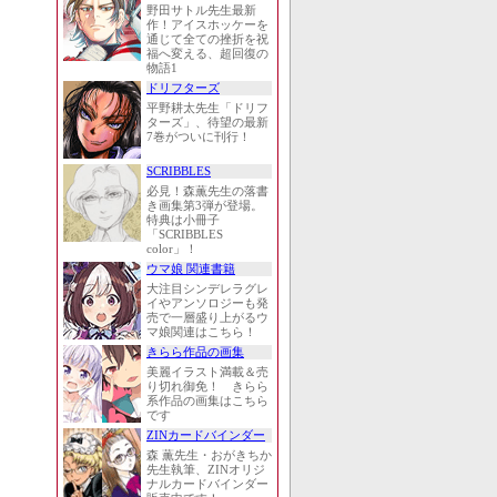
野田サトル先生最新
作！アイスホッケーを
通じて全ての挫折を祝
福へ変える、超回復の
物語1
ドリフターズ
平野耕太先生「ドリフ
ターズ」、待望の最新
7巻がついに刊行！
SCRIBBLES
必見！森薫先生の落書
き画集第3弾が登場。
特典は小冊子
「SCRIBBLES
color」！
ウマ娘 関連書籍
大注目シンデレラグレ
イやアンソロジーも発
売で一層盛り上がるウ
マ娘関連はこちら！
きらら作品の画集
美麗イラスト満載＆売
り切れ御免！ きらら
系作品の画集はこちら
です
ZINカードバインダー
森 薫先生・おがきちか
先生執筆、ZINオリジ
ナルカードバインダー