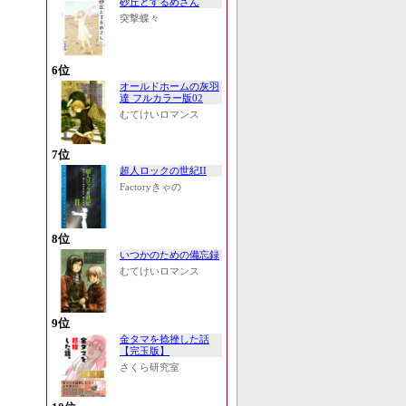
砂丘とするめさん
突撃蝶々
6位
オールドホームの灰羽
達 フルカラー版02
むてけいロマンス
7位
超人ロックの世紀II
Factoryきゃの
8位
いつかのための備忘録
むてけいロマンス
9位
金タマを捻挫した話
【完玉版】
さくら研究室