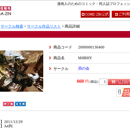
漫画人のためのコミック・同人誌プロフェッショナ
>
サークル検索
>
サークル作品リスト
> 商品詳細
商品コード
2000000136400
商品名
MHBHY
貝の会
サークル
660
円
(税込)
】
2011/12/29
】A4判