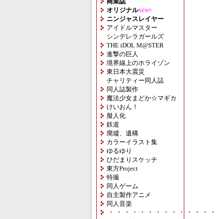
商業誌
オリジナル
NEW!!
ニンジャスレイヤー
アイドルマスター
シンデレラガールズ
THE iDOL M@STER
進撃の巨人
境界線上のホライゾン
東日本大震災
チャリティー同人誌
同人誌製作
魔法少女まどか☆マギカ
けいおん！
擬人化
鉄道
廃墟、遺構
カラーイラスト集
ゆるゆり
ひだまりスケッチ
東方Project
特撮
同人ゲーム
自主製作アニメ
同人音楽
・・・・・・・・・・・・・・