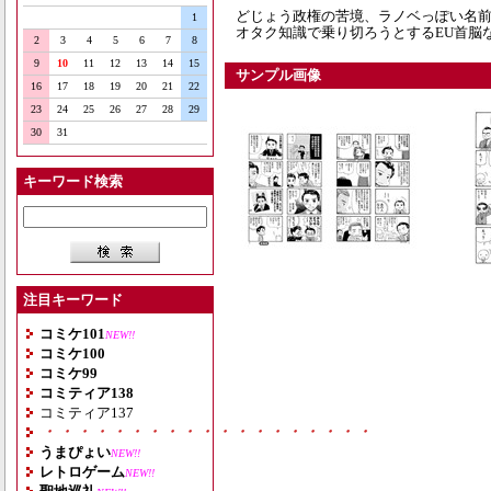
どじょう政権の苦境、ラノベっぽい名
1
オタク知識で乗り切ろうとするEU首脳
2
3
4
5
6
7
8
9
10
11
12
13
14
15
サンプル画像
16
17
18
19
20
21
22
23
24
25
26
27
28
29
30
31
キーワード検索
注目キーワード
コミケ101
NEW!!
コミケ100
コミケ99
コミティア138
コミティア137
・・・・・・・・・・・・・・・・・・・
うまぴょい
NEW!!
レトロゲーム
NEW!!