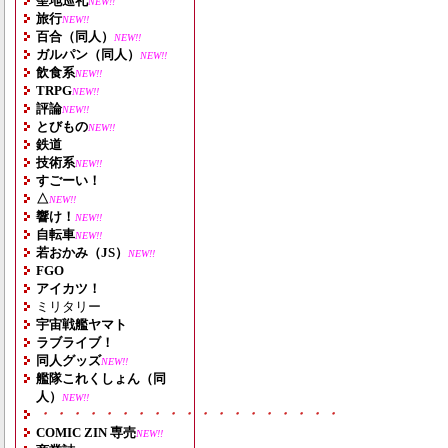
聖地巡礼
NEW!!
旅行
NEW!!
百合（同人）
NEW!!
ガルパン（同人）
NEW!!
飲食系
NEW!!
TRPG
NEW!!
評論
NEW!!
とびもの
NEW!!
鉄道
技術系
NEW!!
すごーい！
△
NEW!!
響け！
NEW!!
自転車
NEW!!
若おかみ（JS）
NEW!!
FGO
アイカツ！
ミリタリー
宇宙戦艦ヤマト
ラブライブ！
同人グッズ
NEW!!
艦隊これくしょん（同
人）
NEW!!
・・・・・・・・・・・・・・・・・・・
COMIC ZIN 専売
NEW!!