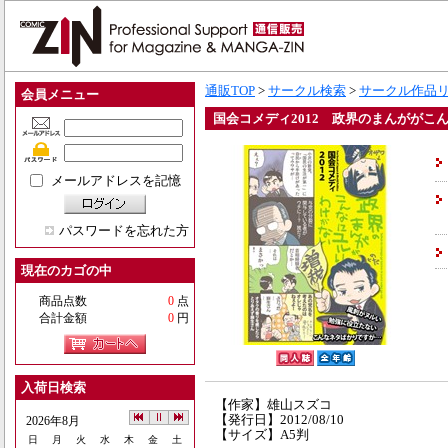
通販TOP
>
サークル検索
>
サークル作品
会員メニュー
国会コメディ2012 政界のまんががこ
メールアドレスを記憶
パスワードを忘れた方
現在のカゴの中
商品点数
0
点
合計金額
0
円
入荷日検索
【作家】雄山スズコ
【発行日】2012/08/10
2026年8月
【サイズ】A5判
日
月
火
水
木
金
土