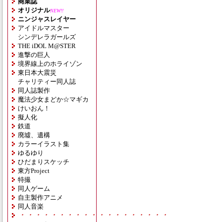
商業誌
オリジナル
NEW!!
ニンジャスレイヤー
アイドルマスター
シンデレラガールズ
THE iDOL M@STER
進撃の巨人
境界線上のホライゾン
東日本大震災
チャリティー同人誌
同人誌製作
魔法少女まどか☆マギカ
けいおん！
擬人化
鉄道
廃墟、遺構
カラーイラスト集
ゆるゆり
ひだまりスケッチ
東方Project
特撮
同人ゲーム
自主製作アニメ
同人音楽
・・・・・・・・・・・・・・・・・・・