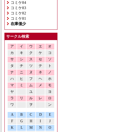
コミケ84
コミケ83
コミケ82
コミケ81
在庫僅少
サークル検索
ア
イ
ウ
エ
オ
カ
キ
ク
ケ
コ
サ
シ
ス
セ
ソ
タ
チ
ツ
テ
ト
ナ
ニ
ヌ
ネ
ノ
ハ
ヒ
フ
ヘ
ホ
マ
ミ
ム
メ
モ
ヤ
ユ
ヨ
ラ
リ
ル
レ
ロ
ワ
ヲ
ン
A
B
C
D
E
F
G
H
I
J
K
L
M
N
O