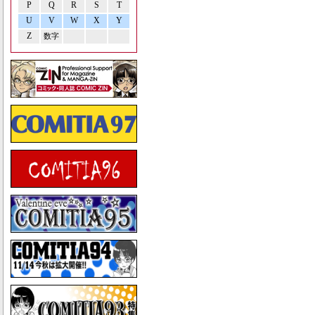
P
Q
R
S
T
U
V
W
X
Y
Z
数字