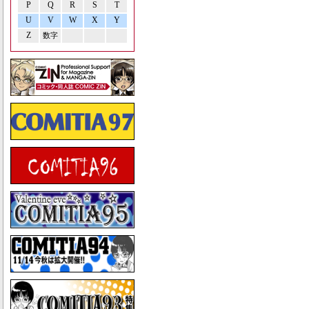
P
Q
R
S
T
U
V
W
X
Y
Z
数字