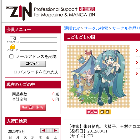
通販TOP
>
サークル検索
>
サークル作品
会員メニュー
こどもどもの国
メールアドレスを記憶
パスワードを忘れた方
現在のカゴの中
商品点数
0
点
合計金額
0
円
入荷日検索
【作家】朱月笛丸、犬椅子、玉村クロ
【発行日】2012/08/11
2026年8月
【サイズ】CD
日
月
火
水
木
金
土