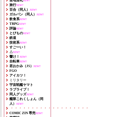
聖地巡礼
NEW!!
旅行
NEW!!
百合（同人）
NEW!!
ガルパン（同人）
NEW!!
飲食系
NEW!!
TRPG
NEW!!
評論
NEW!!
とびもの
NEW!!
鉄道
技術系
NEW!!
すごーい！
△
NEW!!
響け！
NEW!!
自転車
NEW!!
若おかみ（JS）
NEW!!
FGO
アイカツ！
ミリタリー
宇宙戦艦ヤマト
ラブライブ！
同人グッズ
NEW!!
艦隊これくしょん（同
人）
NEW!!
・・・・・・・・・・・・・・・・・・・
COMIC ZIN 専売
NEW!!