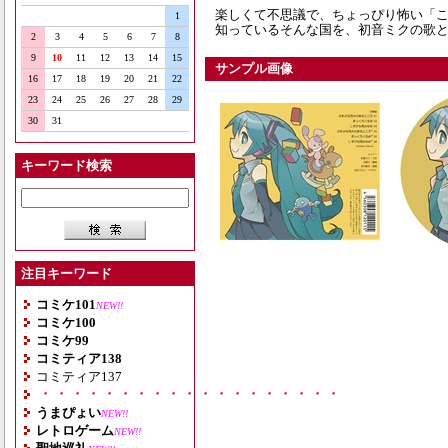
楽しくて不思議で、ちょっぴり怖い「
1
知っているそんな国を、初音ミクの歌
2
3
4
5
6
7
8
9
10
11
12
13
14
15
サンプル画像
16
17
18
19
20
21
22
23
24
25
26
27
28
29
30
31
キーワード検索
注目キーワード
コミケ101
NEW!!
コミケ100
コミケ99
コミティア138
コミティア137
・・・・・・・・・・・・・・・・・・・
うまぴょい
NEW!!
レトロゲーム
NEW!!