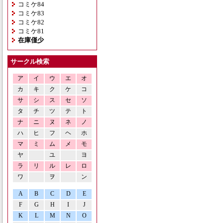
コミケ84
コミケ83
コミケ82
コミケ81
在庫僅少
サークル検索
ア
イ
ウ
エ
オ
カ
キ
ク
ケ
コ
サ
シ
ス
セ
ソ
タ
チ
ツ
テ
ト
ナ
ニ
ヌ
ネ
ノ
ハ
ヒ
フ
ヘ
ホ
マ
ミ
ム
メ
モ
ヤ
ユ
ヨ
ラ
リ
ル
レ
ロ
ワ
ヲ
ン
A
B
C
D
E
F
G
H
I
J
K
L
M
N
O