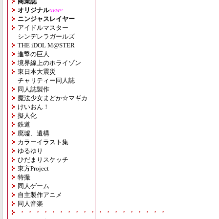
商業誌
オリジナル
NEW!!
ニンジャスレイヤー
アイドルマスター
シンデレラガールズ
THE iDOL M@STER
進撃の巨人
境界線上のホライゾン
東日本大震災
チャリティー同人誌
同人誌製作
魔法少女まどか☆マギカ
けいおん！
擬人化
鉄道
廃墟、遺構
カラーイラスト集
ゆるゆり
ひだまりスケッチ
東方Project
特撮
同人ゲーム
自主製作アニメ
同人音楽
・・・・・・・・・・・・・・・・・・・