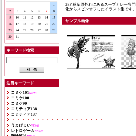
28P 秋葉原外れにあるスープカレー
1
化からスピンオフしたイラスト集です
2
3
4
5
6
7
8
9
10
11
12
13
14
15
サンプル画像
16
17
18
19
20
21
22
23
24
25
26
27
28
29
30
31
キーワード検索
注目キーワード
コミケ101
NEW!!
コミケ100
コミケ99
コミティア138
コミティア137
・・・・・・・・・・・・・・・・・・・
うまぴょい
NEW!!
レトロゲーム
NEW!!