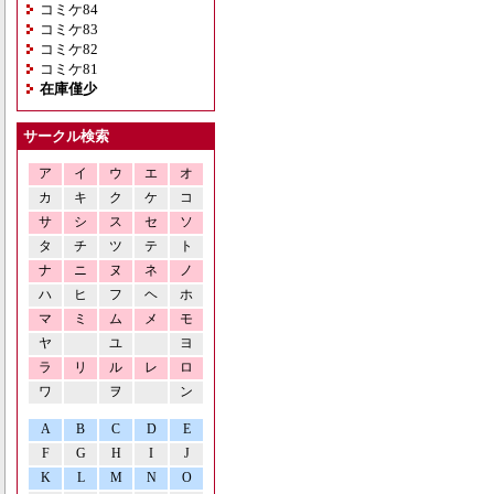
コミケ84
コミケ83
コミケ82
コミケ81
在庫僅少
サークル検索
ア
イ
ウ
エ
オ
カ
キ
ク
ケ
コ
サ
シ
ス
セ
ソ
タ
チ
ツ
テ
ト
ナ
ニ
ヌ
ネ
ノ
ハ
ヒ
フ
ヘ
ホ
マ
ミ
ム
メ
モ
ヤ
ユ
ヨ
ラ
リ
ル
レ
ロ
ワ
ヲ
ン
A
B
C
D
E
F
G
H
I
J
K
L
M
N
O