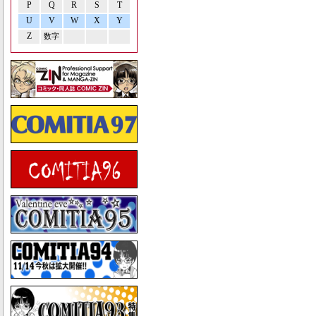
P
Q
R
S
T
U
V
W
X
Y
Z
数字