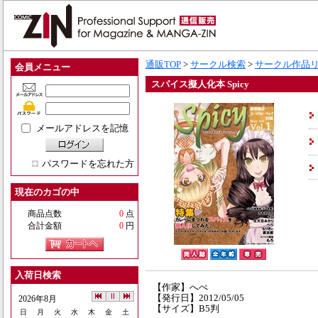
通販TOP
>
サークル検索
>
サークル作品
会員メニュー
スパイス擬人化本 Spicy
メールアドレスを記憶
パスワードを忘れた方
現在のカゴの中
商品点数
0
点
合計金額
0
円
入荷日検索
【作家】へぺ
【発行日】2012/05/05
2026年8月
【サイズ】B5判
日
月
火
水
木
金
土