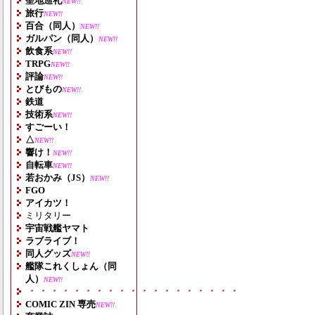
聖地巡礼
NEW!!
旅行
NEW!!
百合（同人）
NEW!!
ガルパン（同人）
NEW!!
飲食系
NEW!!
TRPG
NEW!!
評論
NEW!!
とびもの
NEW!!
鉄道
技術系
NEW!!
すごーい！
△
NEW!!
響け！
NEW!!
自転車
NEW!!
若おかみ（JS）
NEW!!
FGO
アイカツ！
ミリタリー
宇宙戦艦ヤマト
ラブライブ！
同人グッズ
NEW!!
艦隊これくしょん（同
人）
NEW!!
・・・・・・・・・・・・・・・・・・・
COMIC ZIN 専売
NEW!!