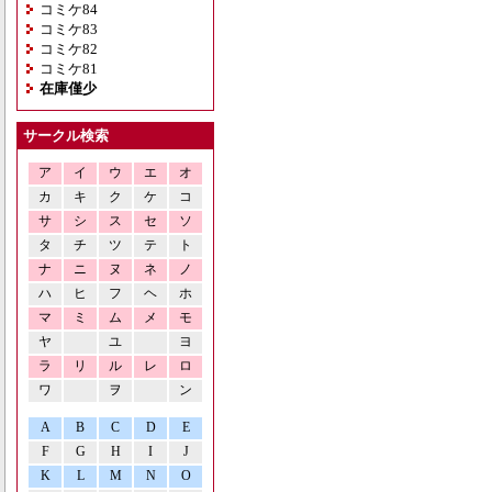
コミケ84
コミケ83
コミケ82
コミケ81
在庫僅少
サークル検索
ア
イ
ウ
エ
オ
カ
キ
ク
ケ
コ
サ
シ
ス
セ
ソ
タ
チ
ツ
テ
ト
ナ
ニ
ヌ
ネ
ノ
ハ
ヒ
フ
ヘ
ホ
マ
ミ
ム
メ
モ
ヤ
ユ
ヨ
ラ
リ
ル
レ
ロ
ワ
ヲ
ン
A
B
C
D
E
F
G
H
I
J
K
L
M
N
O