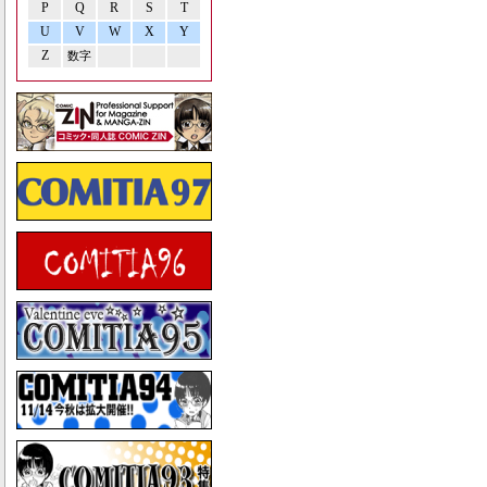
P
Q
R
S
T
U
V
W
X
Y
Z
数字