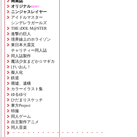
商業誌
オリジナル
NEW!!
ニンジャスレイヤー
アイドルマスター
シンデレラガールズ
THE iDOL M@STER
進撃の巨人
境界線上のホライゾン
東日本大震災
チャリティー同人誌
同人誌製作
魔法少女まどか☆マギカ
けいおん！
擬人化
鉄道
廃墟、遺構
カラーイラスト集
ゆるゆり
ひだまりスケッチ
東方Project
特撮
同人ゲーム
自主製作アニメ
同人音楽
・・・・・・・・・・・・・・・・・・・