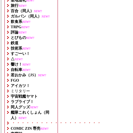
聖地巡礼
NEW!!
旅行
NEW!!
百合（同人）
NEW!!
ガルパン（同人）
NEW!!
飲食系
NEW!!
TRPG
NEW!!
評論
NEW!!
とびもの
NEW!!
鉄道
技術系
NEW!!
すごーい！
△
NEW!!
響け！
NEW!!
自転車
NEW!!
若おかみ（JS）
NEW!!
FGO
アイカツ！
ミリタリー
宇宙戦艦ヤマト
ラブライブ！
同人グッズ
NEW!!
艦隊これくしょん（同
人）
NEW!!
・・・・・・・・・・・・・・・・・・・
COMIC ZIN 専売
NEW!!