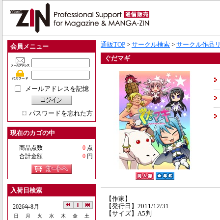
通販TOP
>
サークル検索
>
サークル作品
会員メニュー
ぐだマギ
メールアドレスを記憶
パスワードを忘れた方
現在のカゴの中
商品点数
0
点
合計金額
0
円
入荷日検索
【作家】
【発行日】2011/12/31
2026年8月
【サイズ】A5判
日
月
火
水
木
金
土