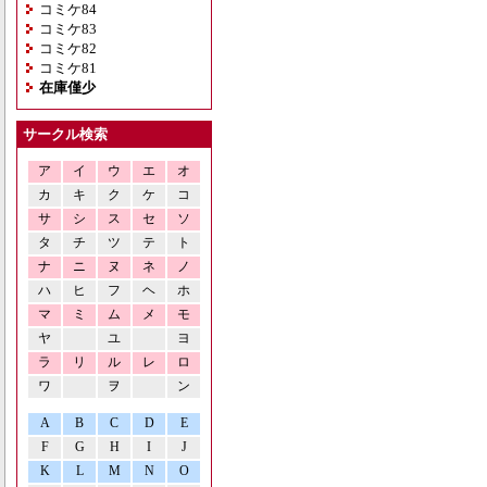
コミケ84
コミケ83
コミケ82
コミケ81
在庫僅少
サークル検索
ア
イ
ウ
エ
オ
カ
キ
ク
ケ
コ
サ
シ
ス
セ
ソ
タ
チ
ツ
テ
ト
ナ
ニ
ヌ
ネ
ノ
ハ
ヒ
フ
ヘ
ホ
マ
ミ
ム
メ
モ
ヤ
ユ
ヨ
ラ
リ
ル
レ
ロ
ワ
ヲ
ン
A
B
C
D
E
F
G
H
I
J
K
L
M
N
O