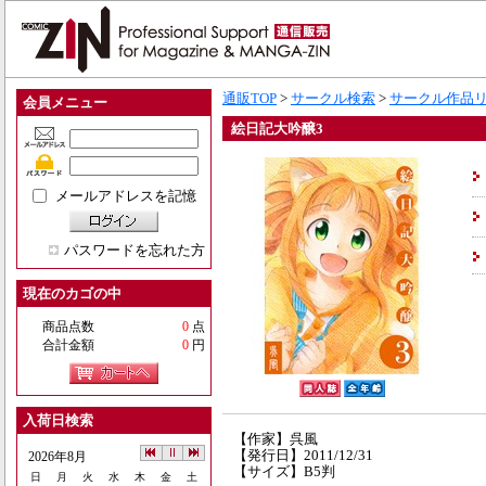
通販TOP
>
サークル検索
>
サークル作品
会員メニュー
絵日記大吟醸3
メールアドレスを記憶
パスワードを忘れた方
現在のカゴの中
商品点数
0
点
合計金額
0
円
入荷日検索
【作家】呉風
【発行日】2011/12/31
2026年8月
【サイズ】B5判
日
月
火
水
木
金
土