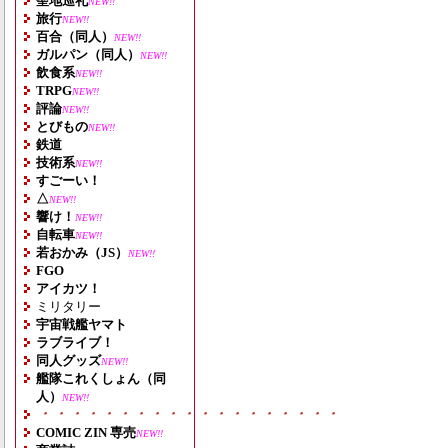
聖地巡礼
NEW!!
旅行
NEW!!
百合（同人）
NEW!!
ガルパン（同人）
NEW!!
飲食系
NEW!!
TRPG
NEW!!
評論
NEW!!
とびもの
NEW!!
鉄道
技術系
NEW!!
すごーい！
△
NEW!!
響け！
NEW!!
自転車
NEW!!
若おかみ（JS）
NEW!!
FGO
アイカツ！
ミリタリー
宇宙戦艦ヤマト
ラブライブ！
同人グッズ
NEW!!
艦隊これくしょん（同
人）
NEW!!
・・・・・・・・・・・・・・・・・・・
COMIC ZIN 専売
NEW!!