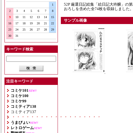
52P 厳選日記絵集「絵日記大吟醸」の
1
おろしを含めた全74枚を収録しました
2
3
4
5
6
7
8
9
10
11
12
13
14
15
サンプル画像
16
17
18
19
20
21
22
23
24
25
26
27
28
29
30
31
キーワード検索
注目キーワード
コミケ101
NEW!!
コミケ100
コミケ99
コミティア138
コミティア137
・・・・・・・・・・・・・・・・・・・
うまぴょい
NEW!!
レトロゲーム
NEW!!