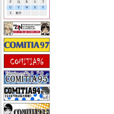
P
Q
R
S
T
U
V
W
X
Y
Z
数字