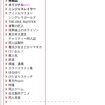
商業誌
オリジナル
NEW!!
ニンジャスレイヤー
アイドルマスター
シンデレラガールズ
THE iDOL M@STER
進撃の巨人
境界線上のホライゾン
東日本大震災
チャリティー同人誌
同人誌製作
魔法少女まどか☆マギカ
けいおん！
擬人化
鉄道
廃墟、遺構
カラーイラスト集
ゆるゆり
ひだまりスケッチ
東方Project
特撮
同人ゲーム
自主製作アニメ
同人音楽
・・・・・・・・・・・・・・・・・・・