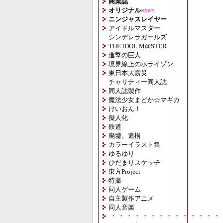
商業誌
オリジナル
NEW!!
ニンジャスレイヤー
アイドルマスター
シンデレラガールズ
THE iDOL M@STER
進撃の巨人
境界線上のホライゾン
東日本大震災
チャリティー同人誌
同人誌製作
魔法少女まどか☆マギカ
けいおん！
擬人化
鉄道
廃墟、遺構
カラーイラスト集
ゆるゆり
ひだまりスケッチ
東方Project
特撮
同人ゲーム
自主製作アニメ
同人音楽
・・・・・・・・・・・・・・