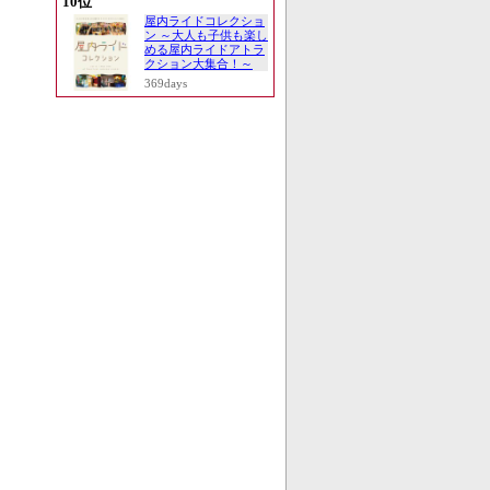
10位
屋内ライドコレクショ
ン ～大人も子供も楽し
める屋内ライドアトラ
クション大集合！～
369days