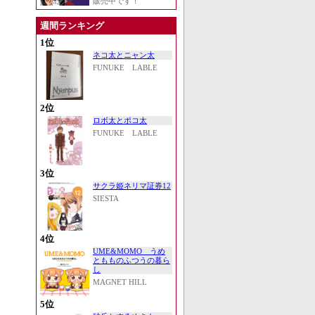
販売中です！
週間ランキング
1位
ネコ太とニャン太
FUNUKE LABLE
2位
ロボ太とポコ太
FUNUKE LABLE
3位
サクラ姫ネリマ証券12
SIESTA
4位
UME&MOMO うめ
ともものふつうの暮ら
し
MAGNET HILL
5位