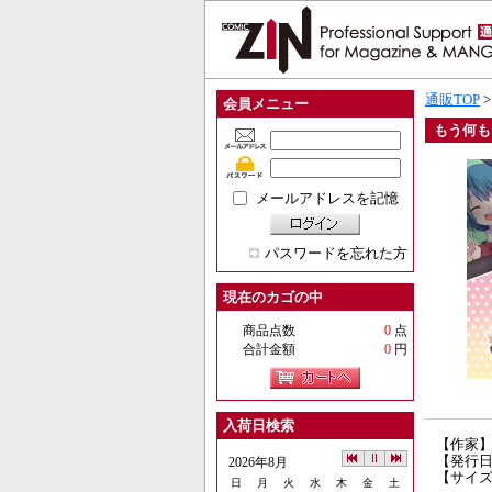
通販TOP
会員メニュー
もう何も
メールアドレスを記憶
パスワードを忘れた方
現在のカゴの中
商品点数
0
点
合計金額
0
円
入荷日検索
【作家
【発行日】
2026年8月
【サイズ
日
月
火
水
木
金
土