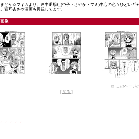
まどか☆マギカより、途中退場組(杏子・さやか・マミ)中心の色々ひどいギ
す。猫耳杏さや漫画も再録してます。
ル画像
このページの
[ 戻る ]
・・・・・