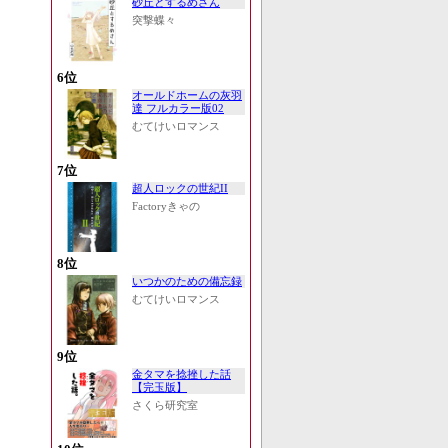
砂丘とするめさん
突撃蝶々
6位
オールドホームの灰羽
達 フルカラー版02
むてけいロマンス
7位
超人ロックの世紀II
Factoryきゃの
8位
いつかのための備忘録
むてけいロマンス
9位
金タマを捻挫した話
【完玉版】
さくら研究室