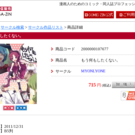
漫画人のためのコミック・同人誌プロフェッショナ
>
サークル検索
>
サークル作品リスト
> 商品詳細
したくない。
商品コード
2000000107677
商品名
もう何もしたくない。
MYONLYONE
サークル
715
円
(税込)
】
2011/12/31
】B5判