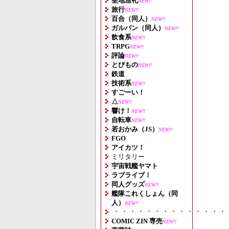
聖地巡礼
NEW!!
旅行
NEW!!
百合（同人）
NEW!!
ガルパン（同人）
NEW!!
飲食系
NEW!!
TRPG
NEW!!
評論
NEW!!
とびもの
NEW!!
鉄道
技術系
NEW!!
すごーい！
△
NEW!!
響け！
NEW!!
自転車
NEW!!
若おかみ（JS）
NEW!!
FGO
アイカツ！
ミリタリー
宇宙戦艦ヤマト
ラブライブ！
同人グッズ
NEW!!
艦隊これくしょん（同
人）
NEW!!
・・・・・・・・・・・・・・
COMIC ZIN 専売
NEW!!