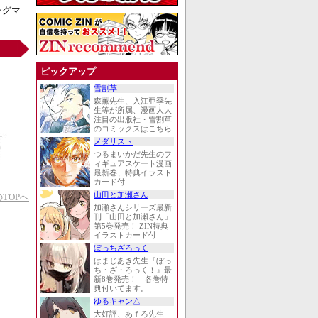
ャグマ
ピックアップ
雪割草
森薫先生、入江亜季先
生等が所属、漫画人大
注目の出版社・雪割草
のコミックスはこちら
メダリスト
つるまいかだ先生のフ
ィギュアスケート漫画
最新巻、特典イラスト
カード付
山田と加瀬さん
TOPへ
加瀬さんシリーズ最新
刊「山田と加瀬さん」
第5巻発売！ ZIN特典
イラストカード付
ぼっちざろっく
はまじあき先生『ぼっ
ち・ざ・ろっく！』最
新8巻発売！ 各巻特
典付いてます。
ゆるキャン△
大好評、あｆろ先生