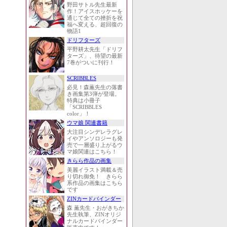
野田サトル先生最新
作！アイスホッケーを
通じて全ての挫折を祝
福へ変える、超回復の
物語1
ドリフターズ
平野耕太先生「ドリフ
ターズ」、待望の最新
7巻がついに刊行！
SCRIBBLES
必見！森薫先生の落書
き画集第3弾が登場。
特典は小冊子
「SCRIBBLES
color」！
ウマ娘 関連書籍
大注目シンデレラグレ
イやアンソロジーも発
売で一層盛り上がるウ
マ娘関連はこちら！
きらら作品の画集
美麗イラスト満載＆売
り切れ御免！ きらら
系作品の画集はこちら
です
ZINカードバインダー
森 薫先生・おがきちか
先生執筆、ZINオリジ
ナルカードバインダー