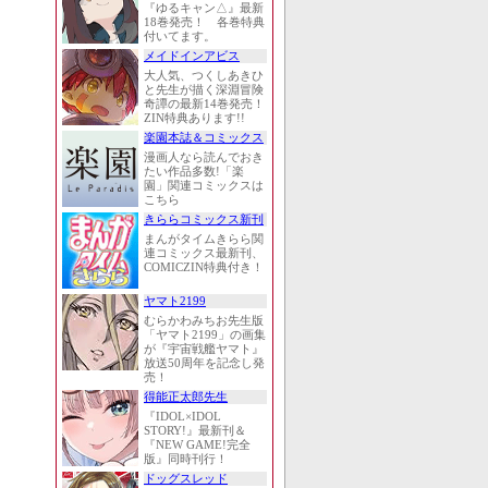
『ゆるキャン△』最新
18巻発売！ 各巻特典
付いてます。
メイドインアビス
大人気、つくしあきひ
と先生が描く深淵冒険
奇譚の最新14巻発売！
ZIN特典あります!!
楽園本誌＆コミックス
漫画人なら読んでおき
たい作品多数!「楽
園」関連コミックスは
こちら
きららコミックス新刊
まんがタイムきらら関
連コミックス最新刊、
COMICZIN特典付き！
ヤマト2199
むらかわみちお先生版
「ヤマト2199」の画集
が『宇宙戦艦ヤマト』
放送50周年を記念し発
売！
得能正太郎先生
『IDOL×IDOL
STORY!』最新刊＆
『NEW GAME!完全
版』同時刊行！
ドッグスレッド