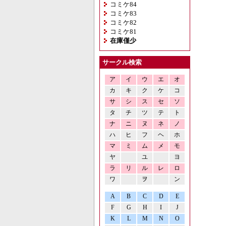
コミケ84
コミケ83
コミケ82
コミケ81
在庫僅少
サークル検索
ア
イ
ウ
エ
オ
カ
キ
ク
ケ
コ
サ
シ
ス
セ
ソ
タ
チ
ツ
テ
ト
ナ
ニ
ヌ
ネ
ノ
ハ
ヒ
フ
ヘ
ホ
マ
ミ
ム
メ
モ
ヤ
ユ
ヨ
ラ
リ
ル
レ
ロ
ワ
ヲ
ン
A
B
C
D
E
F
G
H
I
J
K
L
M
N
O