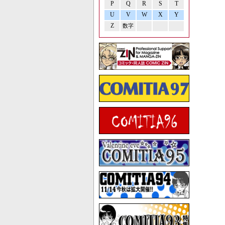
P
Q
R
S
T
U
V
W
X
Y
Z
数字