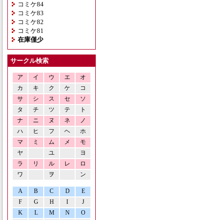
コミケ84
コミケ83
コミケ82
コミケ81
在庫僅少
サークル検索
ア
イ
ウ
エ
オ
カ
キ
ク
ケ
コ
サ
シ
ス
セ
ソ
タ
チ
ツ
テ
ト
ナ
ニ
ヌ
ネ
ノ
ハ
ヒ
フ
ヘ
ホ
マ
ミ
ム
メ
モ
ヤ
ユ
ヨ
ラ
リ
ル
レ
ロ
ワ
ヲ
ン
A
B
C
D
E
F
G
H
I
J
K
L
M
N
O