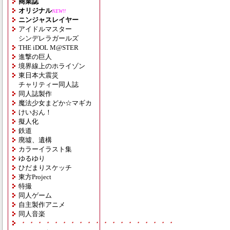
商業誌
オリジナル
NEW!!
ニンジャスレイヤー
アイドルマスター
シンデレラガールズ
THE iDOL M@STER
進撃の巨人
境界線上のホライゾン
東日本大震災
チャリティー同人誌
同人誌製作
魔法少女まどか☆マギカ
けいおん！
擬人化
鉄道
廃墟、遺構
カラーイラスト集
ゆるゆり
ひだまりスケッチ
東方Project
特撮
同人ゲーム
自主製作アニメ
同人音楽
・・・・・・・・・・・・・・・・・・・