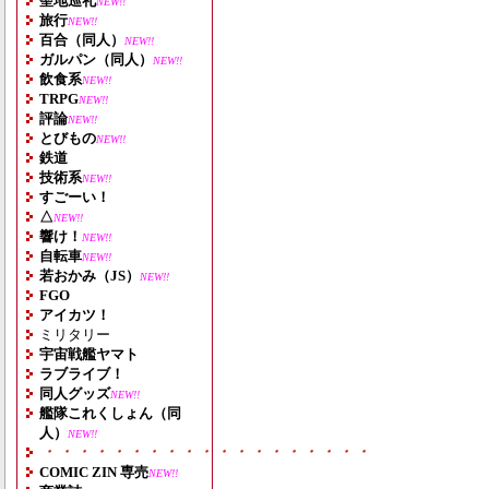
聖地巡礼
NEW!!
旅行
NEW!!
百合（同人）
NEW!!
ガルパン（同人）
NEW!!
飲食系
NEW!!
TRPG
NEW!!
評論
NEW!!
とびもの
NEW!!
鉄道
技術系
NEW!!
すごーい！
△
NEW!!
響け！
NEW!!
自転車
NEW!!
若おかみ（JS）
NEW!!
FGO
アイカツ！
ミリタリー
宇宙戦艦ヤマト
ラブライブ！
同人グッズ
NEW!!
艦隊これくしょん（同
人）
NEW!!
・・・・・・・・・・・・・・・・・・・
COMIC ZIN 専売
NEW!!