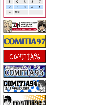
P
Q
R
S
T
U
V
W
X
Y
Z
数字