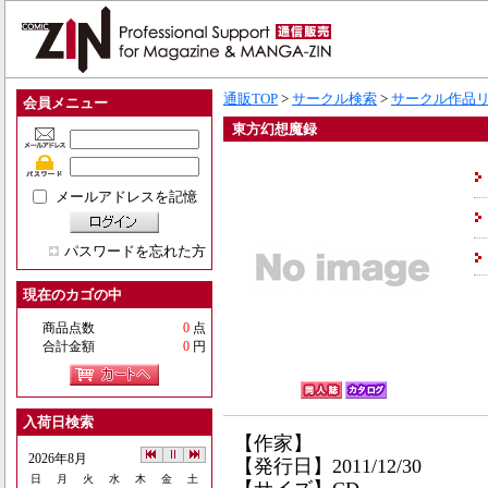
通販TOP
>
サークル検索
>
サークル作品
会員メニュー
東方幻想魔録
メールアドレスを記憶
パスワードを忘れた方
現在のカゴの中
商品点数
0
点
合計金額
0
円
入荷日検索
【作家】
2026年8月
【発行日】2011/12/30
日
月
火
水
木
金
土