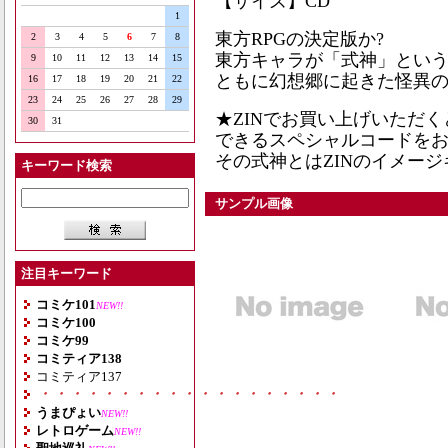
【サイズ】CD
1
東方RPGの決定版か?
2
3
4
5
6
7
8
東方キャラが「式神」という
9
10
11
12
13
14
15
ともに幻想郷に起きた怪異の
16
17
18
19
20
21
22
23
24
25
26
27
28
29
★ZINでお買い上げいただ
30
31
できるスペシャルコードをお
その式神とはZINのイメージ
キーワード検索
サンプル画像
注目キーワード
コミケ101
NEW!!
コミケ100
コミケ99
コミティア138
コミティア137
・・・・・・・・・・・・・・・・・・・
うまぴょい
NEW!!
レトロゲーム
NEW!!