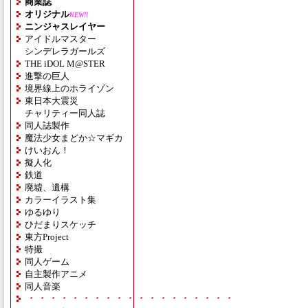
商業誌
オリジナル
NEW!!
ニンジャスレイヤー
アイドルマスター
シンデレラガールズ
THE iDOL M@STER
進撃の巨人
境界線上のホライゾン
東日本大震災
チャリティー同人誌
同人誌製作
魔法少女まどか☆マギカ
けいおん！
擬人化
鉄道
廃墟、遺構
カラーイラスト集
ゆるゆり
ひだまりスケッチ
東方Project
特撮
同人ゲーム
自主製作アニメ
同人音楽
・・・・・・・・・・・・・・・・・・・