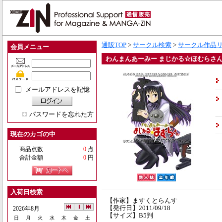
通販TOP
>
サークル検索
>
サークル作品
会員メニュー
わんまんあーみー まじかる☆ほむらさ
メールアドレスを記憶
パスワードを忘れた方
現在のカゴの中
商品点数
0
点
合計金額
0
円
入荷日検索
【作家】ますくとらんす
【発行日】2011/09/18
2026年8月
【サイズ】B5判
日
月
火
水
木
金
土