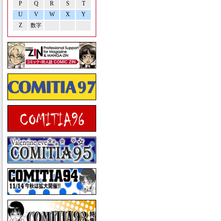
P
Q
R
S
T
U
V
W
X
Y
Z
数字