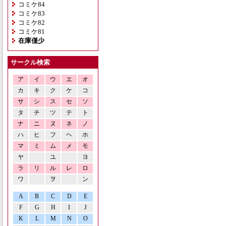
コミケ84
コミケ83
コミケ82
コミケ81
在庫僅少
サークル検索
ア
イ
ウ
エ
オ
カ
キ
ク
ケ
コ
サ
シ
ス
セ
ソ
タ
チ
ツ
テ
ト
ナ
ニ
ヌ
ネ
ノ
ハ
ヒ
フ
ヘ
ホ
マ
ミ
ム
メ
モ
ヤ
ユ
ヨ
ラ
リ
ル
レ
ロ
ワ
ヲ
ン
A
B
C
D
E
F
G
H
I
J
K
L
M
N
O