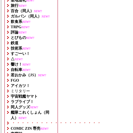
聖地巡礼
NEW!!
旅行
NEW!!
百合（同人）
NEW!!
ガルパン（同人）
NEW!!
飲食系
NEW!!
TRPG
NEW!!
評論
NEW!!
とびもの
NEW!!
鉄道
技術系
NEW!!
すごーい！
△
NEW!!
響け！
NEW!!
自転車
NEW!!
若おかみ（JS）
NEW!!
FGO
アイカツ！
ミリタリー
宇宙戦艦ヤマト
ラブライブ！
同人グッズ
NEW!!
艦隊これくしょん（同
人）
NEW!!
・・・・・・・・・・・・・・・・・・・
COMIC ZIN 専売
NEW!!