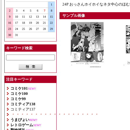
24P おっさんホイホイなネタ中心のほ
1
2
3
4
5
6
7
8
サンプル画像
9
10
11
12
13
14
15
16
17
18
19
20
21
22
23
24
25
26
27
28
29
30
31
キーワード検索
注目キーワード
コミケ101
NEW!!
コミケ100
コミケ99
コミティア138
コミティア137
・・・・・・・・・・・・・・・・・・・
うまぴょい
NEW!!
レトロゲーム
NEW!!