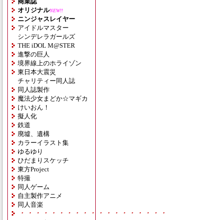
商業誌
オリジナル
NEW!!
ニンジャスレイヤー
アイドルマスター
シンデレラガールズ
THE iDOL M@STER
進撃の巨人
境界線上のホライゾン
東日本大震災
チャリティー同人誌
同人誌製作
魔法少女まどか☆マギカ
けいおん！
擬人化
鉄道
廃墟、遺構
カラーイラスト集
ゆるゆり
ひだまりスケッチ
東方Project
特撮
同人ゲーム
自主製作アニメ
同人音楽
・・・・・・・・・・・・・・・・・・・