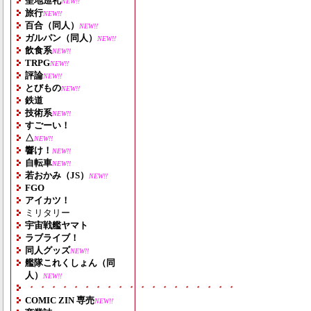
聖地巡礼
NEW!!
旅行
NEW!!
百合（同人）
NEW!!
ガルパン（同人）
NEW!!
飲食系
NEW!!
TRPG
NEW!!
評論
NEW!!
とびもの
NEW!!
鉄道
技術系
NEW!!
すごーい！
△
NEW!!
響け！
NEW!!
自転車
NEW!!
若おかみ（JS）
NEW!!
FGO
アイカツ！
ミリタリー
宇宙戦艦ヤマト
ラブライブ！
同人グッズ
NEW!!
艦隊これくしょん（同
人）
NEW!!
・・・・・・・・・・・・・・・・・・・
COMIC ZIN 専売
NEW!!