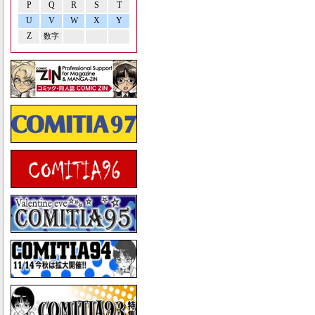
P
Q
R
S
T
U
V
W
X
Y
Z
数字