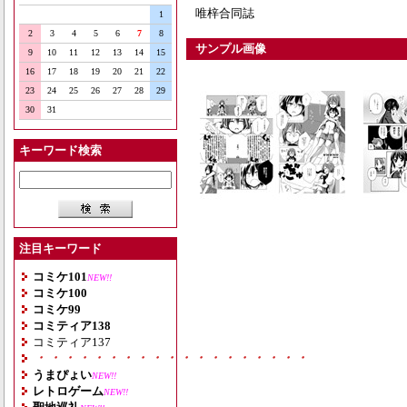
唯梓合同誌
1
2
3
4
5
6
7
8
サンプル画像
9
10
11
12
13
14
15
16
17
18
19
20
21
22
23
24
25
26
27
28
29
30
31
キーワード検索
注目キーワード
コミケ101
NEW!!
コミケ100
コミケ99
コミティア138
コミティア137
・・・・・・・・・・・・・・・・・・・
うまぴょい
NEW!!
レトロゲーム
NEW!!