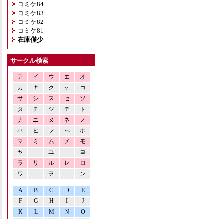
コミケ84
コミケ83
コミケ82
コミケ81
在庫僅少
サークル検索
ア
イ
ウ
エ
オ
カ
キ
ク
ケ
コ
サ
シ
ス
セ
ソ
タ
チ
ツ
テ
ト
ナ
ニ
ヌ
ネ
ノ
ハ
ヒ
フ
ヘ
ホ
マ
ミ
ム
メ
モ
ヤ
ユ
ヨ
ラ
リ
ル
レ
ロ
ワ
ヲ
ン
A
B
C
D
E
F
G
H
I
J
K
L
M
N
O