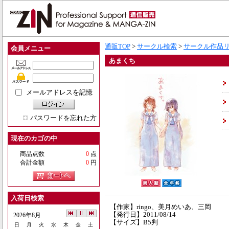
通販TOP
>
サークル検索
>
サークル作品
会員メニュー
あまくち
メールアドレスを記憶
パスワードを忘れた方
現在のカゴの中
商品点数
0
点
合計金額
0
円
入荷日検索
【作家】ringo、美月めいあ、三岡
【発行日】2011/08/14
2026年8月
【サイズ】B5判
日
月
火
水
木
金
土