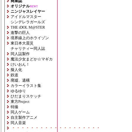
商業誌
オリジナル
NEW!!
ニンジャスレイヤー
アイドルマスター
シンデレラガールズ
THE iDOL M@STER
進撃の巨人
境界線上のホライゾン
東日本大震災
チャリティー同人誌
同人誌製作
魔法少女まどか☆マギカ
けいおん！
擬人化
鉄道
廃墟、遺構
カラーイラスト集
ゆるゆり
ひだまりスケッチ
東方Project
特撮
同人ゲーム
自主製作アニメ
同人音楽
・・・・・・・・・・・・・・・・・・・