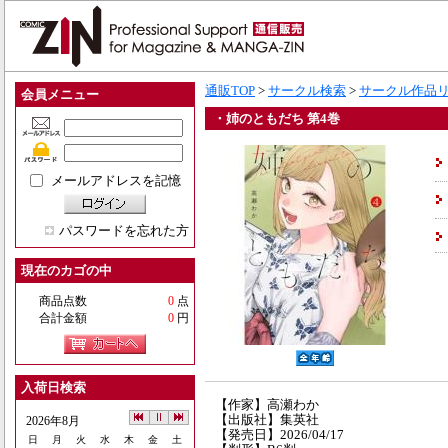
通販TOP
>
サークル検索
>
サークル作品
会員メニュー
・姉のともだち 第4巻
メールアドレスを記憶
パスワードを忘れた方
現在のカゴの中
商品点数
0
点
合計金額
0
円
入荷日検索
【作家】高瀬わか
【出版社】集英社
2026年8月
【発売日】2026/04/17
日
月
火
水
木
金
土