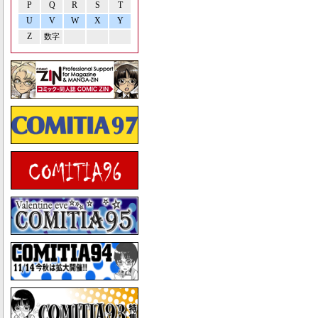
P
Q
R
S
T
U
V
W
X
Y
Z
数字