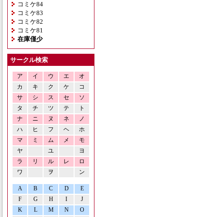
コミケ84
コミケ83
コミケ82
コミケ81
在庫僅少
サークル検索
ア
イ
ウ
エ
オ
カ
キ
ク
ケ
コ
サ
シ
ス
セ
ソ
タ
チ
ツ
テ
ト
ナ
ニ
ヌ
ネ
ノ
ハ
ヒ
フ
ヘ
ホ
マ
ミ
ム
メ
モ
ヤ
ユ
ヨ
ラ
リ
ル
レ
ロ
ワ
ヲ
ン
A
B
C
D
E
F
G
H
I
J
K
L
M
N
O