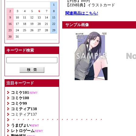
【判形】B6判
【ZIN特典】イラストカード
1
2
3
4
5
6
7
8
関連商品はこちら!
9
10
11
12
13
14
15
16
17
18
19
20
21
22
サンプル画像
23
24
25
26
27
28
29
30
31
キーワード検索
注目キーワード
コミケ101
NEW!!
コミケ100
コミケ99
コミティア138
コミティア137
・・・・・・・・・・・・・・・・・・・
うまぴょい
NEW!!
レトロゲーム
NEW!!