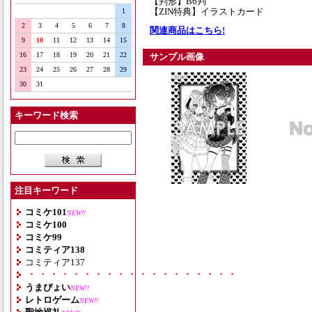
【判形】B6判
【ZIN特典】イラストカード
1
2
3
4
5
6
7
8
関連商品はこちら!
9
10
11
12
13
14
15
16
17
18
19
20
21
22
サンプル画像
23
24
25
26
27
28
29
30
31
キーワード検索
注目キーワード
コミケ101
NEW!!
コミケ100
コミケ99
コミティア138
コミティア137
・・・・・・・・・・・・・・・・・・・
うまぴょい
NEW!!
レトロゲーム
NEW!!