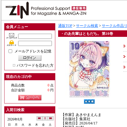
通販TOP
>
サークル検索
>
サークル作品
会員メニュー
・のあ先輩はともだち。 第10巻
メールアドレスを記憶
パスワードを忘れた方
現在のカゴの中
商品点数
0
点
合計金額
0
円
入荷日検索
【作家】あきやまえんま
【出版社】集英社
2026年8月
【発売日】2026/04/17
日
月
火
水
木
金
土