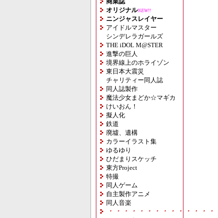
商業誌
オリジナル
NEW!!
ニンジャスレイヤー
アイドルマスター
シンデレラガールズ
THE iDOL M@STER
進撃の巨人
境界線上のホライゾン
東日本大震災
チャリティー同人誌
同人誌製作
魔法少女まどか☆マギカ
けいおん！
擬人化
鉄道
廃墟、遺構
カラーイラスト集
ゆるゆり
ひだまりスケッチ
東方Project
特撮
同人ゲーム
自主製作アニメ
同人音楽
・・・・・・・・・・・・・・