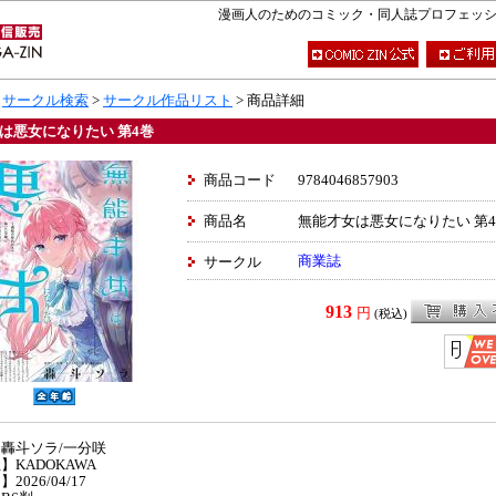
漫画人のためのコミック・同人誌プロフェッショナ
>
サークル検索
>
サークル作品リスト
> 商品詳細
は悪女になりたい 第4巻
商品コード
9784046857903
商品名
無能才女は悪女になりたい 第
商業誌
サークル
913
円
(税込)
轟斗ソラ/一分咲
】KADOKAWA
2026/04/17