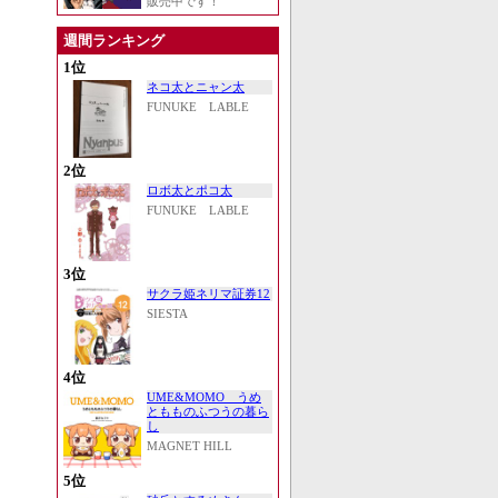
販売中です！
週間ランキング
1位
ネコ太とニャン太
FUNUKE LABLE
2位
ロボ太とポコ太
FUNUKE LABLE
3位
サクラ姫ネリマ証券12
SIESTA
4位
UME&MOMO うめ
ともものふつうの暮ら
し
MAGNET HILL
5位