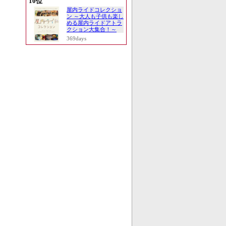
10位
屋内ライドコレクショ
ン ～大人も子供も楽し
める屋内ライドアトラ
クション大集合！～
369days