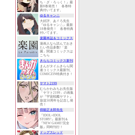
ち・ざ・ろっく！』最
新8巻発売！ 各巻特
典付いてます。
ゆるキャン△
大好評、あｆろ先生
『ゆるキャン△』最新
18巻発売！ 各巻特典
付いてます。
楽園本誌＆コミックス
漫画人なら読んでおき
たい作品多数!「楽
園」関連コミックスは
こちら
きららコミックス新刊
まんがタイムきらら関
連コミックス最新刊、
COMICZIN特典付き！
ヤマト2199
むらかわみちお先生版
「ヤマト2199」の画集
が『宇宙戦艦ヤマト』
放送50周年を記念し発
売！
得能正太郎先生
『IDOL×IDOL
STORY!』最新刊＆
『NEW GAME!完全
版』同時刊行！
ドッグスレッド