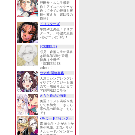
野田サトル先生最新
作！アイスホッケーを
通じて全ての挫折を祝
福へ変える、超回復の
物語1
ドリフターズ
平野耕太先生「ドリフ
ターズ」、待望の最新
7巻がついに刊行！
SCRIBBLES
必見！森薫先生の落書
き画集第3弾が登場。
特典は小冊子
「SCRIBBLES
color」！
ウマ娘 関連書籍
大注目シンデレラグレ
イやアンソロジーも発
売で一層盛り上がるウ
マ娘関連はこちら！
きらら作品の画集
美麗イラスト満載＆売
り切れ御免！ きらら
系作品の画集はこちら
です
ZINカードバインダー
森 薫先生・おがきちか
先生執筆、ZINオリジ
ナルカードバインダー