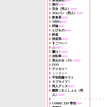
聖地巡礼
NEW!!
旅行
NEW!!
百合（同人）
NEW!!
ガルパン（同人）
NEW!!
飲食系
NEW!!
TRPG
NEW!!
評論
NEW!!
とびもの
NEW!!
鉄道
技術系
NEW!!
すごーい！
△
NEW!!
響け！
NEW!!
自転車
NEW!!
若おかみ（JS）
NEW!!
FGO
アイカツ！
ミリタリー
宇宙戦艦ヤマト
ラブライブ！
同人グッズ
NEW!!
艦隊これくしょん（同
人）
NEW!!
・・・・・・・・・・・・・・
COMIC ZIN 専売
NEW!!