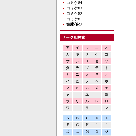
コミケ84
コミケ83
コミケ82
コミケ81
在庫僅少
サークル検索
ア
イ
ウ
エ
オ
カ
キ
ク
ケ
コ
サ
シ
ス
セ
ソ
タ
チ
ツ
テ
ト
ナ
ニ
ヌ
ネ
ノ
ハ
ヒ
フ
ヘ
ホ
マ
ミ
ム
メ
モ
ヤ
ユ
ヨ
ラ
リ
ル
レ
ロ
ワ
ヲ
ン
A
B
C
D
E
F
G
H
I
J
K
L
M
N
O