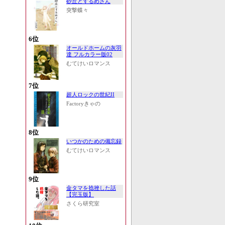
砂丘とするめさん
突撃蝶々
6位
オールドホームの灰羽
達 フルカラー版02
むてけいロマンス
7位
超人ロックの世紀II
Factoryきゃの
8位
いつかのための備忘録
むてけいロマンス
9位
金タマを捻挫した話
【完玉版】
さくら研究室