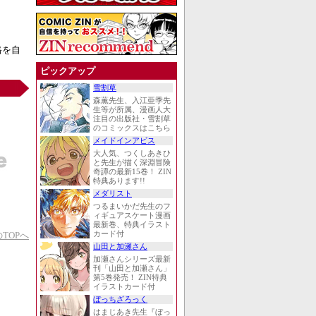
格を自
ピックアップ
雪割草
森薫先生、入江亜季先
生等が所属、漫画人大
注目の出版社・雪割草
のコミックスはこちら
メイドインアビス
大人気、つくしあきひ
と先生が描く深淵冒険
奇譚の最新15巻！ ZIN
特典あります!!
メダリスト
つるまいかだ先生のフ
ィギュアスケート漫画
最新巻、特典イラスト
TOPへ
カード付
山田と加瀬さん
加瀬さんシリーズ最新
刊「山田と加瀬さん」
第5巻発売！ ZIN特典
イラストカード付
ぼっちざろっく
はまじあき先生『ぼっ