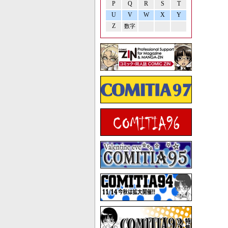
P
Q
R
S
T
U
V
W
X
Y
Z
数字