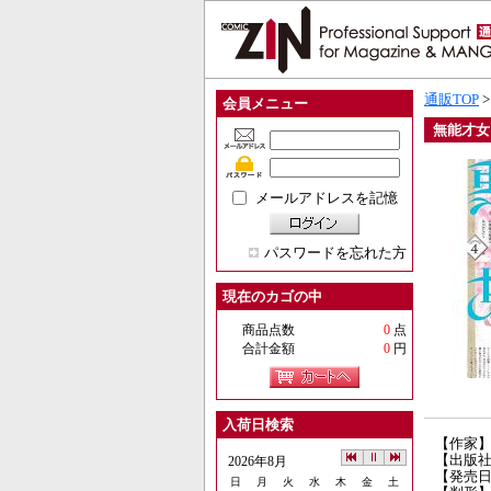
通販TOP
会員メニュー
無能才女
メールアドレスを記憶
パスワードを忘れた方
現在のカゴの中
商品点数
0
点
合計金額
0
円
入荷日検索
【作家】
【出版社
2026年8月
【発売日】
日
月
火
水
木
金
土