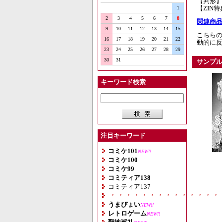
【判形】
【ZIN
1
2
3
4
5
6
7
8
関連商品
9
10
11
12
13
14
15
こちらの
16
17
18
19
20
21
22
動的に
23
24
25
26
27
28
29
30
31
サンプ
キーワード検索
注目キーワード
コミケ101
NEW!!
コミケ100
コミケ99
コミティア138
コミティア137
・・・・・・・・・・・・・・
うまぴょい
NEW!!
レトロゲーム
NEW!!