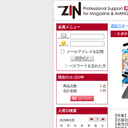
通販TOP
会員メニュー
・スポチ
メールアドレスを記憶
パスワードを忘れた方
現在のカゴの中
商品点数
0
点
合計金額
0
円
入荷日検索
【作家】
【出版
2026年8月
【発売日】
日
月
火
水
木
金
土