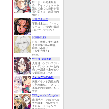
野田サトル先生最新
作！アイスホッケーを
通じて全ての挫折を祝
福へ変える、超回復の
物語1
ドリフターズ
平野耕太先生「ドリフ
ターズ」、待望の最新
7巻がついに刊行！
SCRIBBLES
必見！森薫先生の落書
き画集第3弾が登場。
特典は小冊子
「SCRIBBLES
color」！
ウマ娘 関連書籍
大注目シンデレラグレ
イやアンソロジーも発
売で一層盛り上がるウ
マ娘関連はこちら！
きらら作品の画集
美麗イラスト満載＆売
り切れ御免！ きらら
系作品の画集はこちら
です
ZINカードバインダー
森 薫先生・おがきちか
先生執筆、ZINオリジ
ナルカードバインダー