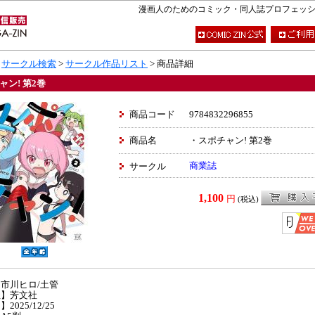
漫画人のためのコミック・同人誌プロフェッショナ
>
サークル検索
>
サークル作品リスト
> 商品詳細
ャン! 第2巻
商品コード
9784832296855
商品名
・スポチャン! 第2巻
商業誌
サークル
1,100
円
(税込)
市川ヒロ/土管
社】芳文社
2025/12/25