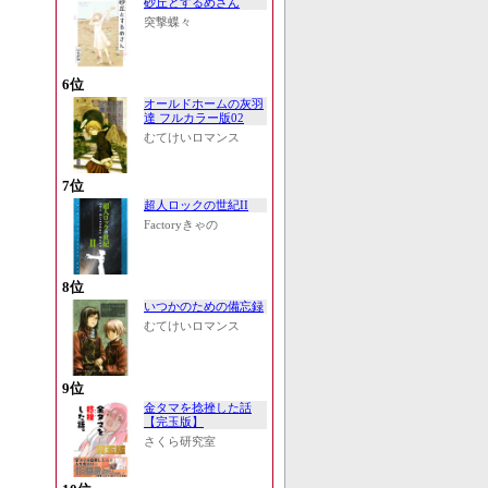
砂丘とするめさん
突撃蝶々
6位
オールドホームの灰羽
達 フルカラー版02
むてけいロマンス
7位
超人ロックの世紀II
Factoryきゃの
8位
いつかのための備忘録
むてけいロマンス
9位
金タマを捻挫した話
【完玉版】
さくら研究室