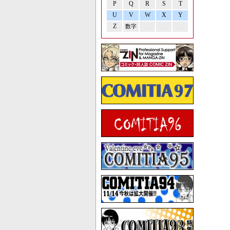
P
Q
R
S
T
U
V
W
X
Y
Z
数字