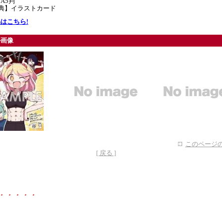
A5判
特典】イラストカード
はこちら!
ル画像
このページの
[ 戻る ]
・・・・・