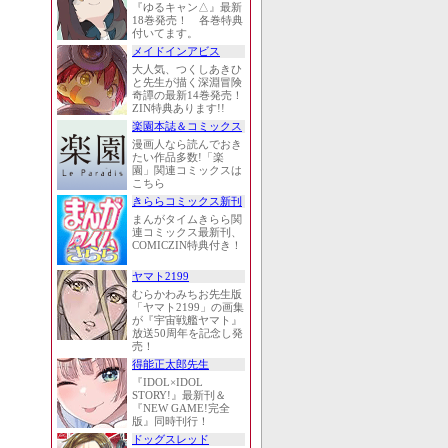
『ゆるキャン△』最新
18巻発売！ 各巻特典
付いてます。
メイドインアビス
大人気、つくしあきひ
と先生が描く深淵冒険
奇譚の最新14巻発売！
ZIN特典あります!!
楽園本誌＆コミックス
漫画人なら読んでおき
たい作品多数!「楽
園」関連コミックスは
こちら
きららコミックス新刊
まんがタイムきらら関
連コミックス最新刊、
COMICZIN特典付き！
ヤマト2199
むらかわみちお先生版
「ヤマト2199」の画集
が『宇宙戦艦ヤマト』
放送50周年を記念し発
売！
得能正太郎先生
『IDOL×IDOL
STORY!』最新刊＆
『NEW GAME!完全
版』同時刊行！
ドッグスレッド