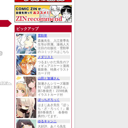
ピックアップ
雪割草
森薫先生、入江亜季先
生等が所属、漫画人大
注目の出版社・雪割草
のコミックスはこちら
メダリスト
つるまいかだ先生のフ
ィギュアスケート漫画
最新巻、特典イラスト
カード付
山田と加瀬さん
TOPへ
加瀬さんシリーズ最新
刊「山田と加瀬さん」
第5巻発売！ ZIN特典
イラストカード付
ぼっちざろっく
はまじあき先生『ぼっ
ち・ざ・ろっく！』最
新8巻発売！ 各巻特
典付いてます。
ゆるキャン△
大好評、あｆろ先生