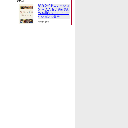
10位
屋内ライドコレクショ
ン ～大人も子供も楽し
める屋内ライドアトラ
クション大集合！～
369days