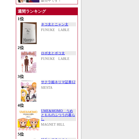
販売中です！
週間ランキング
1位
ネコ太とニャン太
FUNUKE LABLE
2位
ロボ太とポコ太
FUNUKE LABLE
3位
サクラ姫ネリマ証券12
SIESTA
4位
UME&MOMO うめ
ともものふつうの暮ら
し
MAGNET HILL
5位