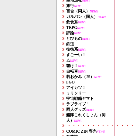
聖地巡礼
NEW!!
旅行
NEW!!
百合（同人）
NEW!!
ガルパン（同人）
NEW!!
飲食系
NEW!!
TRPG
NEW!!
評論
NEW!!
とびもの
NEW!!
鉄道
技術系
NEW!!
すごーい！
△
NEW!!
響け！
NEW!!
自転車
NEW!!
若おかみ（JS）
NEW!!
FGO
アイカツ！
ミリタリー
宇宙戦艦ヤマト
ラブライブ！
同人グッズ
NEW!!
艦隊これくしょん（同
人）
NEW!!
・・・・・・・・・・・・・・
COMIC ZIN 専売
NEW!!