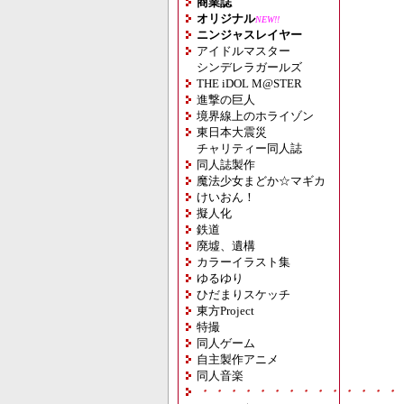
商業誌
オリジナル
NEW!!
ニンジャスレイヤー
アイドルマスター
シンデレラガールズ
THE iDOL M@STER
進撃の巨人
境界線上のホライゾン
東日本大震災
チャリティー同人誌
同人誌製作
魔法少女まどか☆マギカ
けいおん！
擬人化
鉄道
廃墟、遺構
カラーイラスト集
ゆるゆり
ひだまりスケッチ
東方Project
特撮
同人ゲーム
自主製作アニメ
同人音楽
・・・・・・・・・・・・・・