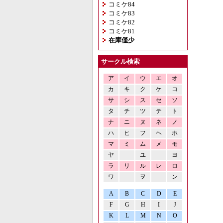
コミケ84
コミケ83
コミケ82
コミケ81
在庫僅少
サークル検索
ア
イ
ウ
エ
オ
カ
キ
ク
ケ
コ
サ
シ
ス
セ
ソ
タ
チ
ツ
テ
ト
ナ
ニ
ヌ
ネ
ノ
ハ
ヒ
フ
ヘ
ホ
マ
ミ
ム
メ
モ
ヤ
ユ
ヨ
ラ
リ
ル
レ
ロ
ワ
ヲ
ン
A
B
C
D
E
F
G
H
I
J
K
L
M
N
O