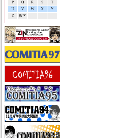
P
Q
R
S
T
U
V
W
X
Y
Z
数字