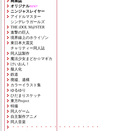
商業誌
オリジナル
NEW!!
ニンジャスレイヤー
アイドルマスター
シンデレラガールズ
THE iDOL M@STER
進撃の巨人
境界線上のホライゾン
東日本大震災
チャリティー同人誌
同人誌製作
魔法少女まどか☆マギカ
けいおん！
擬人化
鉄道
廃墟、遺構
カラーイラスト集
ゆるゆり
ひだまりスケッチ
東方Project
特撮
同人ゲーム
自主製作アニメ
同人音楽
・・・・・・・・・・・・・・・・・・・