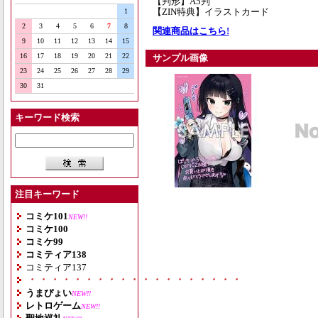
【判形】A5判
【ZIN特典】イラストカード
1
2
3
4
5
6
7
8
関連商品はこちら!
9
10
11
12
13
14
15
16
17
18
19
20
21
22
サンプル画像
23
24
25
26
27
28
29
30
31
キーワード検索
注目キーワード
コミケ101
NEW!!
コミケ100
コミケ99
コミティア138
コミティア137
・・・・・・・・・・・・・・・・・・・
うまぴょい
NEW!!
レトロゲーム
NEW!!