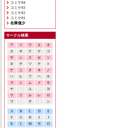
コミケ84
コミケ83
コミケ82
コミケ81
在庫僅少
サークル検索
ア
イ
ウ
エ
オ
カ
キ
ク
ケ
コ
サ
シ
ス
セ
ソ
タ
チ
ツ
テ
ト
ナ
ニ
ヌ
ネ
ノ
ハ
ヒ
フ
ヘ
ホ
マ
ミ
ム
メ
モ
ヤ
ユ
ヨ
ラ
リ
ル
レ
ロ
ワ
ヲ
ン
A
B
C
D
E
F
G
H
I
J
K
L
M
N
O