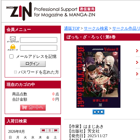
通販TOP
>
サークル検索
>
サークル作品
会員メニュー
ぼっち・ざ・ろっく! 第8巻
メールアドレスを記憶
パスワードを忘れた方
現在のカゴの中
商品点数
0
点
合計金額
0
円
入荷日検索
【作家】はまじあき
【出版社】芳文社
2026年8月
【発売日】2025/11/27
日
月
火
水
木
金
土