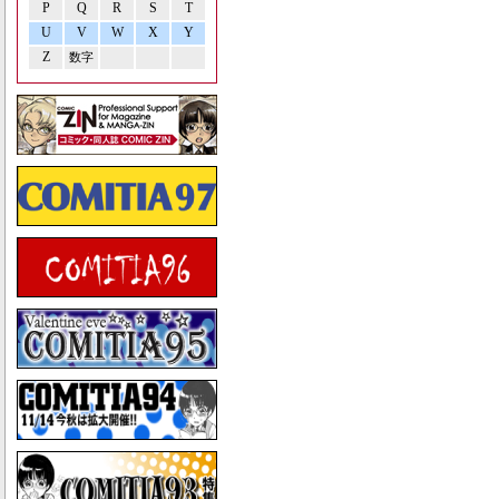
P
Q
R
S
T
U
V
W
X
Y
Z
数字