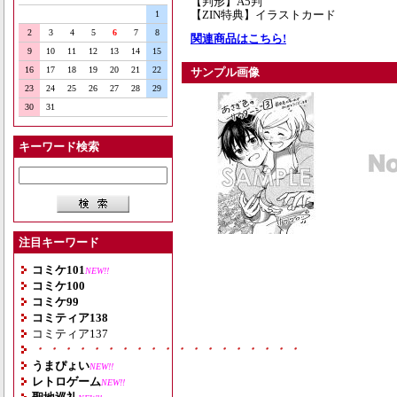
【判形】A5判
【ZIN特典】イラストカード
1
2
3
4
5
6
7
8
関連商品はこちら!
9
10
11
12
13
14
15
16
17
18
19
20
21
22
サンプル画像
23
24
25
26
27
28
29
30
31
キーワード検索
注目キーワード
コミケ101
NEW!!
コミケ100
コミケ99
コミティア138
コミティア137
・・・・・・・・・・・・・・・・・・・
うまぴょい
NEW!!
レトロゲーム
NEW!!