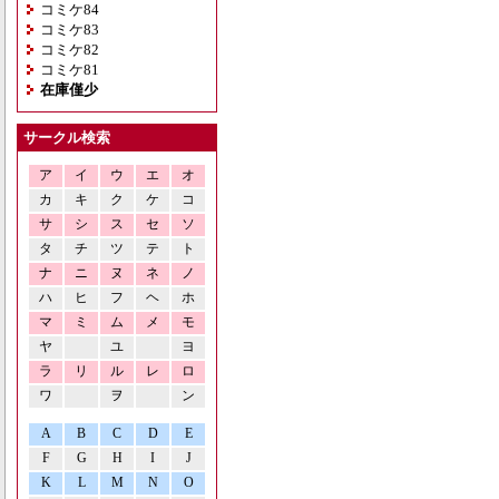
コミケ84
コミケ83
コミケ82
コミケ81
在庫僅少
サークル検索
ア
イ
ウ
エ
オ
カ
キ
ク
ケ
コ
サ
シ
ス
セ
ソ
タ
チ
ツ
テ
ト
ナ
ニ
ヌ
ネ
ノ
ハ
ヒ
フ
ヘ
ホ
マ
ミ
ム
メ
モ
ヤ
ユ
ヨ
ラ
リ
ル
レ
ロ
ワ
ヲ
ン
A
B
C
D
E
F
G
H
I
J
K
L
M
N
O