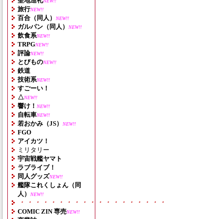
聖地巡礼
NEW!!
旅行
NEW!!
百合（同人）
NEW!!
ガルパン（同人）
NEW!!
飲食系
NEW!!
TRPG
NEW!!
評論
NEW!!
とびもの
NEW!!
鉄道
技術系
NEW!!
すごーい！
△
NEW!!
響け！
NEW!!
自転車
NEW!!
若おかみ（JS）
NEW!!
FGO
アイカツ！
ミリタリー
宇宙戦艦ヤマト
ラブライブ！
同人グッズ
NEW!!
艦隊これくしょん（同
人）
NEW!!
・・・・・・・・・・・・・・・・・・・
COMIC ZIN 専売
NEW!!