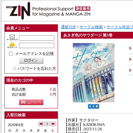
通販TOP
>
サークル検索
>
サークル作品
会員メニュー
あさぎ色のサウダージ 第3巻
メールアドレスを記憶
パスワードを忘れた方
現在のカゴの中
商品点数
0
点
合計金額
0
円
入荷日検索
【作家】サクタロー
【出版社】KADOKAWA
2026年8月
【発売日】2025/11/26
日
月
火
水
木
金
土