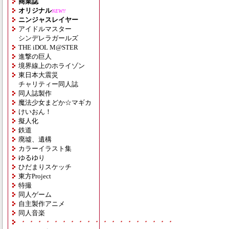
商業誌
オリジナル
NEW!!
ニンジャスレイヤー
アイドルマスター
シンデレラガールズ
THE iDOL M@STER
進撃の巨人
境界線上のホライゾン
東日本大震災
チャリティー同人誌
同人誌製作
魔法少女まどか☆マギカ
けいおん！
擬人化
鉄道
廃墟、遺構
カラーイラスト集
ゆるゆり
ひだまりスケッチ
東方Project
特撮
同人ゲーム
自主製作アニメ
同人音楽
・・・・・・・・・・・・・・・・・・・