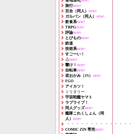
聖地巡礼
NEW!!
旅行
NEW!!
百合（同人）
NEW!!
ガルパン（同人）
NEW!!
飲食系
NEW!!
TRPG
NEW!!
評論
NEW!!
とびもの
NEW!!
鉄道
技術系
NEW!!
すごーい！
△
NEW!!
響け！
NEW!!
自転車
NEW!!
若おかみ（JS）
NEW!!
FGO
アイカツ！
ミリタリー
宇宙戦艦ヤマト
ラブライブ！
同人グッズ
NEW!!
艦隊これくしょん（同
人）
NEW!!
・・・・・・・・・・・・・・
COMIC ZIN 専売
NEW!!