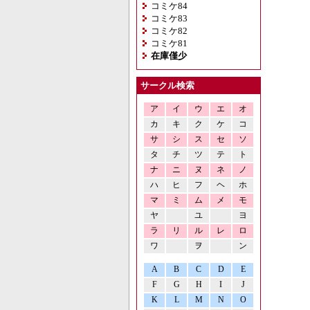
コミケ84
コミケ83
コミケ82
コミケ81
在庫僅少
サークル検索
ア
イ
ウ
エ
オ
カ
キ
ク
ケ
コ
サ
シ
ス
セ
ソ
タ
チ
ツ
テ
ト
ナ
ニ
ヌ
ネ
ノ
ハ
ヒ
フ
ヘ
ホ
マ
ミ
ム
メ
モ
ヤ
ユ
ヨ
ラ
リ
ル
レ
ロ
ワ
ヲ
ン
A
B
C
D
E
F
G
H
I
J
K
L
M
N
O