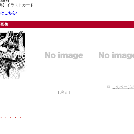
B6判
特典】イラストカード
はこちら!
ル画像
このページの
[ 戻る ]
・・・・・