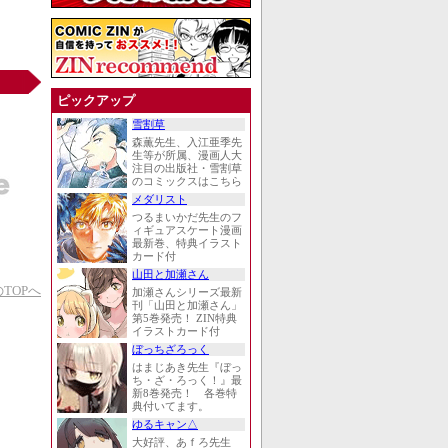
ピックアップ
雪割草
森薫先生、入江亜季先
生等が所属、漫画人大
注目の出版社・雪割草
のコミックスはこちら
メダリスト
つるまいかだ先生のフ
ィギュアスケート漫画
最新巻、特典イラスト
カード付
山田と加瀬さん
TOPへ
加瀬さんシリーズ最新
刊「山田と加瀬さん」
第5巻発売！ ZIN特典
イラストカード付
ぼっちざろっく
はまじあき先生『ぼっ
ち・ざ・ろっく！』最
新8巻発売！ 各巻特
典付いてます。
ゆるキャン△
大好評、あｆろ先生