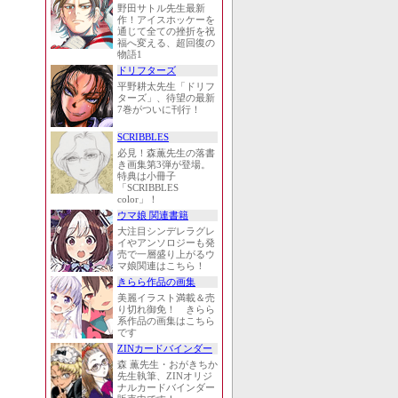
野田サトル先生最新
作！アイスホッケーを
通じて全ての挫折を祝
福へ変える、超回復の
物語1
ドリフターズ
平野耕太先生「ドリフ
ターズ」、待望の最新
7巻がついに刊行！
SCRIBBLES
必見！森薫先生の落書
き画集第3弾が登場。
特典は小冊子
「SCRIBBLES
color」！
ウマ娘 関連書籍
大注目シンデレラグレ
イやアンソロジーも発
売で一層盛り上がるウ
マ娘関連はこちら！
きらら作品の画集
美麗イラスト満載＆売
り切れ御免！ きらら
系作品の画集はこちら
です
ZINカードバインダー
森 薫先生・おがきちか
先生執筆、ZINオリジ
ナルカードバインダー