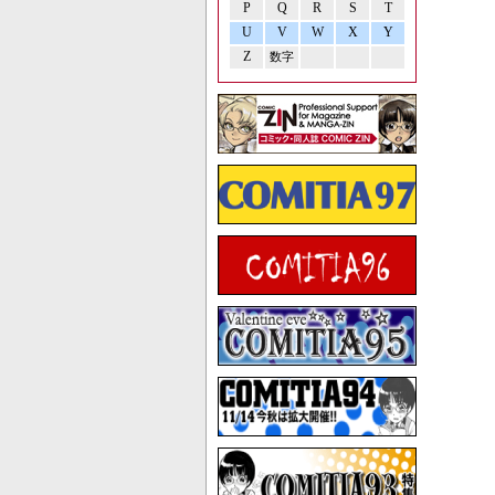
P
Q
R
S
T
U
V
W
X
Y
Z
数字