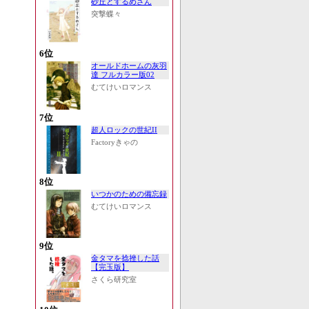
砂丘とするめさん
突撃蝶々
6位
オールドホームの灰羽
達 フルカラー版02
むてけいロマンス
7位
超人ロックの世紀II
Factoryきゃの
8位
いつかのための備忘録
むてけいロマンス
9位
金タマを捻挫した話
【完玉版】
さくら研究室