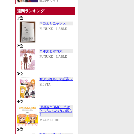
販売中です！
週間ランキング
1位
ネコ太とニャン太
FUNUKE LABLE
2位
ロボ太とポコ太
FUNUKE LABLE
3位
サクラ姫ネリマ証券12
SIESTA
4位
UME&MOMO うめ
ともものふつうの暮ら
し
MAGNET HILL
5位