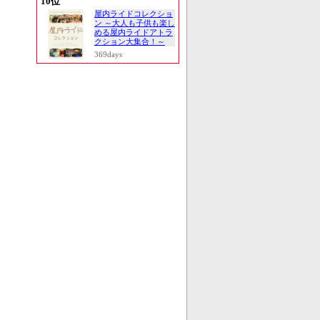
10位
屋内ライドコレクショ
ン ～大人も子供も楽し
める屋内ライドアトラ
クション大集合！～
369days