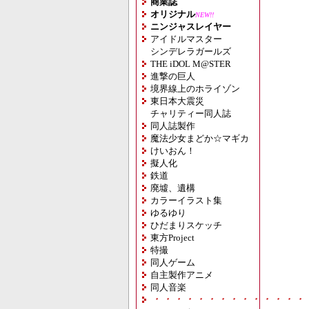
商業誌
オリジナル
NEW!!
ニンジャスレイヤー
アイドルマスター
シンデレラガールズ
THE iDOL M@STER
進撃の巨人
境界線上のホライゾン
東日本大震災
チャリティー同人誌
同人誌製作
魔法少女まどか☆マギカ
けいおん！
擬人化
鉄道
廃墟、遺構
カラーイラスト集
ゆるゆり
ひだまりスケッチ
東方Project
特撮
同人ゲーム
自主製作アニメ
同人音楽
・・・・・・・・・・・・・・