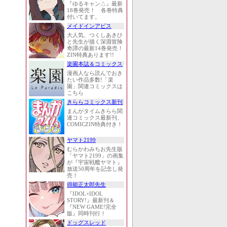
『ゆるキャン△』最新
18巻発売！ 各巻特典
付いてます。
メイドインアビス
大人気、つくしあきひ
と先生が描く深淵冒険
奇譚の最新14巻発売！
ZIN特典あります!!
楽園本誌＆コミックス
漫画人なら読んでおき
たい作品多数!「楽
園」関連コミックスは
こちら
きららコミックス新刊
まんがタイムきらら関
連コミックス最新刊、
COMICZIN特典付き！
ヤマト2199
むらかわみちお先生版
「ヤマト2199」の画集
が『宇宙戦艦ヤマト』
放送50周年を記念し発
売！
得能正太郎先生
『IDOL×IDOL
STORY!』最新刊＆
『NEW GAME!完全
版』同時刊行！
ドッグスレッド