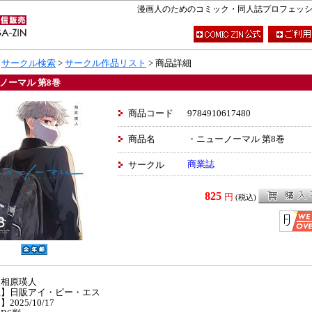
漫画人のためのコミック・同人誌プロフェッショナ
>
サークル検索
>
サークル作品リスト
> 商品詳細
ノーマル 第8巻
商品コード
9784910617480
商品名
・ニューノーマル 第8巻
商業誌
サークル
825
円
(税込)
】相原瑛人
社】日販アイ・ピー・エス
2025/10/17