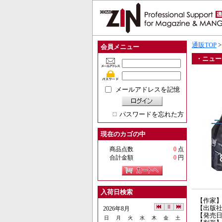
通販TOP
会員メニュー
・ニュー
メールアドレスを記憶
パスワードを忘れた方
現在のカゴの中
商品点数
0
点
合計金額
0
円
入荷日検索
【作家
【出版
2026年8月
【発売日】
日
月
火
水
木
金
土