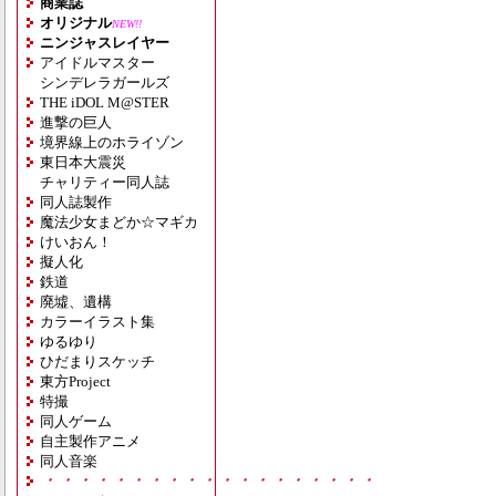
商業誌
オリジナル
NEW!!
ニンジャスレイヤー
アイドルマスター
シンデレラガールズ
THE iDOL M@STER
進撃の巨人
境界線上のホライゾン
東日本大震災
チャリティー同人誌
同人誌製作
魔法少女まどか☆マギカ
けいおん！
擬人化
鉄道
廃墟、遺構
カラーイラスト集
ゆるゆり
ひだまりスケッチ
東方Project
特撮
同人ゲーム
自主製作アニメ
同人音楽
・・・・・・・・・・・・・・・・・・・