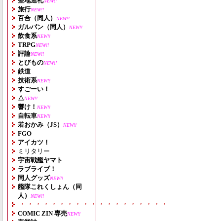
聖地巡礼
NEW!!
旅行
NEW!!
百合（同人）
NEW!!
ガルパン（同人）
NEW!!
飲食系
NEW!!
TRPG
NEW!!
評論
NEW!!
とびもの
NEW!!
鉄道
技術系
NEW!!
すごーい！
△
NEW!!
響け！
NEW!!
自転車
NEW!!
若おかみ（JS）
NEW!!
FGO
アイカツ！
ミリタリー
宇宙戦艦ヤマト
ラブライブ！
同人グッズ
NEW!!
艦隊これくしょん（同
人）
NEW!!
・・・・・・・・・・・・・・・・・・・
COMIC ZIN 専売
NEW!!