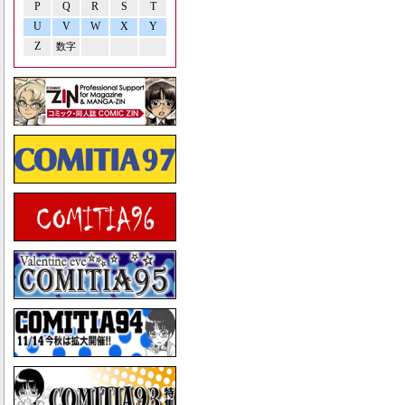
P
Q
R
S
T
U
V
W
X
Y
Z
数字