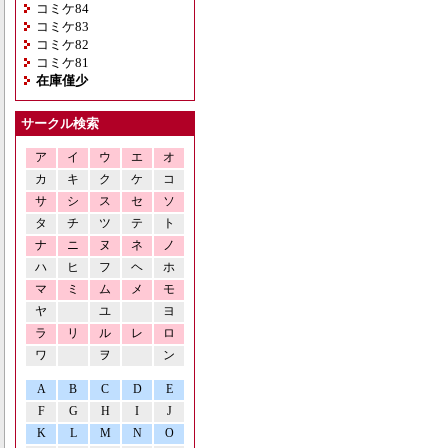
コミケ84
コミケ83
コミケ82
コミケ81
在庫僅少
サークル検索
ア
イ
ウ
エ
オ
カ
キ
ク
ケ
コ
サ
シ
ス
セ
ソ
タ
チ
ツ
テ
ト
ナ
ニ
ヌ
ネ
ノ
ハ
ヒ
フ
ヘ
ホ
マ
ミ
ム
メ
モ
ヤ
ユ
ヨ
ラ
リ
ル
レ
ロ
ワ
ヲ
ン
A
B
C
D
E
F
G
H
I
J
K
L
M
N
O