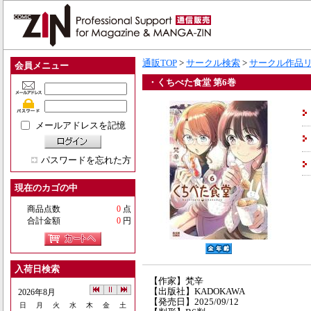
通販TOP
>
サークル検索
>
サークル作品
会員メニュー
・くちべた食堂 第6巻
メールアドレスを記憶
パスワードを忘れた方
現在のカゴの中
商品点数
0
点
合計金額
0
円
入荷日検索
【作家】梵辛
【出版社】KADOKAWA
2026年8月
【発売日】2025/09/12
日
月
火
水
木
金
土