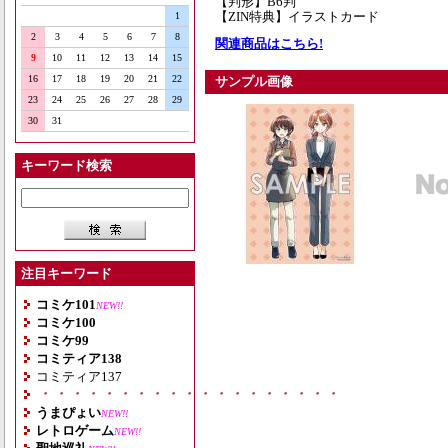
【判形】B6判
【ZIN特典】イラストカード
1
2
3
4
5
6
7
8
関連商品はこちら!
9
10
11
12
13
14
15
16
17
18
19
20
21
22
サンプル画像
23
24
25
26
27
28
29
30
31
キーワード検索
注目キーワード
コミケ101
NEW!!
コミケ100
コミケ99
コミティア138
コミティア137
・・・・・・・・・・・・・・・・・・・
うまぴょい
NEW!!
レトロゲーム
NEW!!