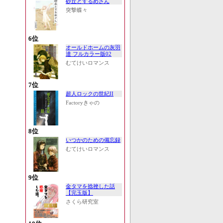
砂丘とするめさん
突撃蝶々
6位
オールドホームの灰羽
達 フルカラー版02
むてけいロマンス
7位
超人ロックの世紀II
Factoryきゃの
8位
いつかのための備忘録
むてけいロマンス
9位
金タマを捻挫した話
【完玉版】
さくら研究室