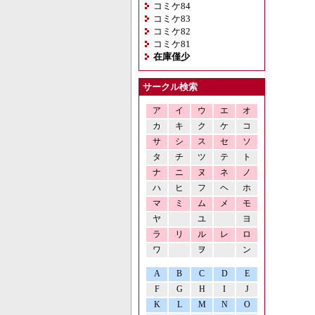
コミケ84
コミケ83
コミケ82
コミケ81
在庫僅少
サークル検索
ア
イ
ウ
エ
オ
カ
キ
ク
ケ
コ
サ
シ
ス
セ
ソ
タ
チ
ツ
テ
ト
ナ
ニ
ヌ
ネ
ノ
ハ
ヒ
フ
ヘ
ホ
マ
ミ
ム
メ
モ
ヤ
ユ
ヨ
ラ
リ
ル
レ
ロ
ワ
ヲ
ン
A
B
C
D
E
F
G
H
I
J
K
L
M
N
O