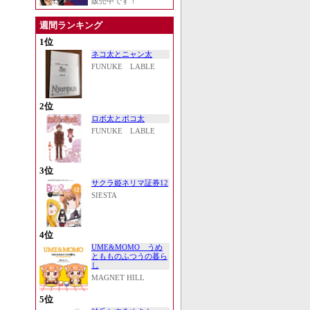
販売中です！
週間ランキング
1位
ネコ太とニャン太
FUNUKE LABLE
2位
ロボ太とポコ太
FUNUKE LABLE
3位
サクラ姫ネリマ証券12
SIESTA
4位
UME&MOMO うめ
ともものふつうの暮ら
し
MAGNET HILL
5位