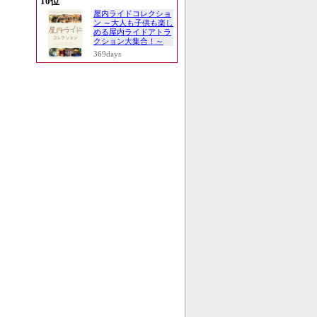
10位
屋内ライドコレクショ
ン ～大人も子供も楽し
める屋内ライドアトラ
クション大集合！～
369days