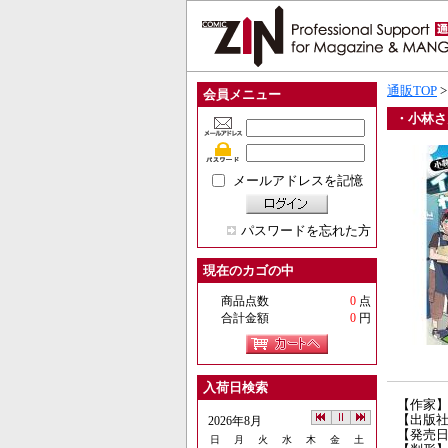
通販TOP
会員メニュー
・小林さ
メールアドレスを記憶
パスワードを忘れた方
現在のカゴの中
商品点数
0
点
合計金額
0
円
入荷日検索
【作家】
【出版
2026年8月
【発売日】
日
月
火
水
木
金
土