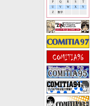
P
Q
R
S
T
U
V
W
X
Y
Z
数字