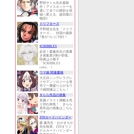
野田サトル先生最新
作！アイスホッケーを
通じて全ての挫折を祝
福へ変える、超回復の
物語1
ドリフターズ
平野耕太先生「ドリフ
ターズ」、待望の最新
7巻がついに刊行！
SCRIBBLES
必見！森薫先生の落書
き画集第3弾が登場。
特典は小冊子
「SCRIBBLES
color」！
ウマ娘 関連書籍
大注目シンデレラグレ
イやアンソロジーも発
売で一層盛り上がるウ
マ娘関連はこちら！
きらら作品の画集
美麗イラスト満載＆売
り切れ御免！ きらら
系作品の画集はこちら
です
ZINカードバインダー
森 薫先生・おがきちか
先生執筆、ZINオリジ
ナルカードバインダー