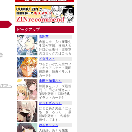
ピックアップ
雪割草
森薫先生、入江亜季先
生等が所属、漫画人大
注目の出版社・雪割草
のコミックスはこちら
メダリスト
つるまいかだ先生のフ
ィギュアスケート漫画
最新巻、特典イラスト
カード付
山田と加瀬さん
TOPへ
加瀬さんシリーズ最新
刊「山田と加瀬さん」
第5巻発売！ ZIN特典
イラストカード付
ぼっちざろっく
はまじあき先生『ぼっ
ち・ざ・ろっく！』最
新8巻発売！ 各巻特
典付いてます。
ゆるキャン△
大好評、あｆろ先生