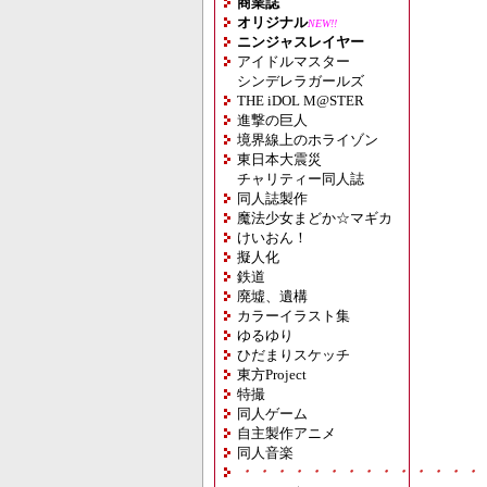
商業誌
オリジナル
NEW!!
ニンジャスレイヤー
アイドルマスター
シンデレラガールズ
THE iDOL M@STER
進撃の巨人
境界線上のホライゾン
東日本大震災
チャリティー同人誌
同人誌製作
魔法少女まどか☆マギカ
けいおん！
擬人化
鉄道
廃墟、遺構
カラーイラスト集
ゆるゆり
ひだまりスケッチ
東方Project
特撮
同人ゲーム
自主製作アニメ
同人音楽
・・・・・・・・・・・・・・