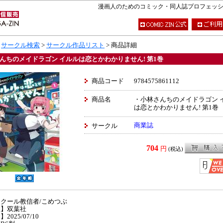
漫画人のためのコミック・同人誌プロフェッショナ
>
サークル検索
>
サークル作品リスト
> 商品詳細
んちのメイドラゴン イルルは恋とかわかりません! 第1巻
商品コード
9784575861112
商品名
・小林さんちのメイドラゴン 
は恋とかわかりません! 第1巻
商業誌
サークル
704
円
(税込)
クール教信者/こめつぶ
社】双葉社
2025/07/10