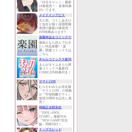
『ゆるキャン△』最新
18巻発売！ 各巻特典
付いてます。
メイドインアビス
大人気、つくしあきひ
と先生が描く深淵冒険
奇譚の最新14巻発売！
ZIN特典あります!!
楽園本誌＆コミックス
漫画人なら読んでおき
たい作品多数!「楽
園」関連コミックスは
こちら
きららコミックス新刊
まんがタイムきらら関
連コミックス最新刊、
COMICZIN特典付き！
ヤマト2199
むらかわみちお先生版
「ヤマト2199」の画集
が『宇宙戦艦ヤマト』
放送50周年を記念し発
売！
得能正太郎先生
『IDOL×IDOL
STORY!』最新刊＆
『NEW GAME!完全
版』同時刊行！
ドッグスレッド