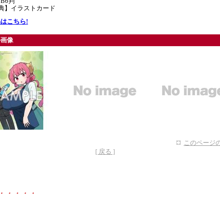
B6判
特典】イラストカード
はこちら!
ル画像
このページの
[ 戻る ]
・・・・・