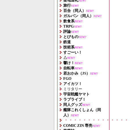
聖地巡礼
NEW!!
旅行
NEW!!
百合（同人）
NEW!!
ガルパン（同人）
NEW!!
飲食系
NEW!!
TRPG
NEW!!
評論
NEW!!
とびもの
NEW!!
鉄道
技術系
NEW!!
すごーい！
△
NEW!!
響け！
NEW!!
自転車
NEW!!
若おかみ（JS）
NEW!!
FGO
アイカツ！
ミリタリー
宇宙戦艦ヤマト
ラブライブ！
同人グッズ
NEW!!
艦隊これくしょん（同
人）
NEW!!
・・・・・・・・・・・・・・
COMIC ZIN 専売
NEW!!