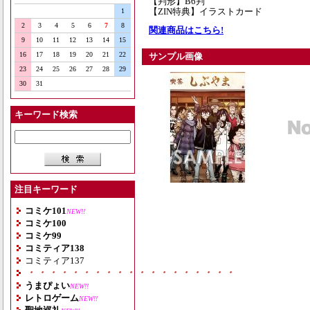
【判形】B6判
【ZIN特典】イラストカード
1
2
3
4
5
6
7
8
関連商品はこちら!
9
10
11
12
13
14
15
16
17
18
19
20
21
22
サンプル画像
23
24
25
26
27
28
29
30
31
キーワード検索
注目キーワード
コミケ101
NEW!!
コミケ100
コミケ99
コミティア138
コミティア137
・・・・・・・・・・・・・・・・・・・
うまぴょい
NEW!!
レトロゲーム
NEW!!