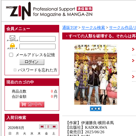
通販TOP
>
サークル検索
>
サークル作品
会員メニュー
・すべての人類を破壊する。それらは再生
メールアドレスを記憶
パスワードを忘れた方
現在のカゴの中
商品点数
0
点
合計金額
0
円
入荷日検索
【作家】伊瀬勝良/横田卓馬
【出版社】KADOKAWA
2026年8月
【発売日】2025/06/26
日
月
火
水
木
金
土