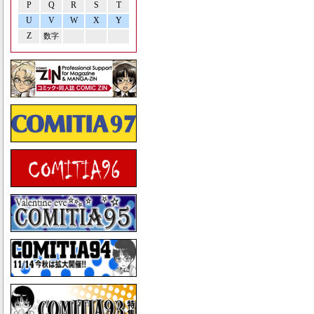
P
Q
R
S
T
U
V
W
X
Y
Z
数字