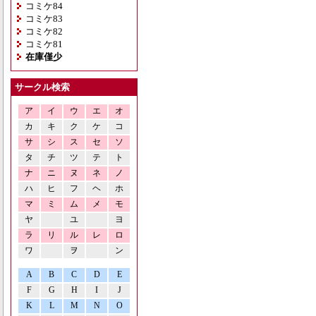
コミケ84
コミケ83
コミケ82
コミケ81
在庫僅少
サークル検索
ア
イ
ウ
エ
オ
カ
キ
ク
ケ
コ
サ
シ
ス
セ
ソ
タ
チ
ツ
テ
ト
ナ
ニ
ヌ
ネ
ノ
ハ
ヒ
フ
ヘ
ホ
マ
ミ
ム
メ
モ
ヤ
ユ
ヨ
ラ
リ
ル
レ
ロ
ワ
ヲ
ン
A
B
C
D
E
F
G
H
I
J
K
L
M
N
O