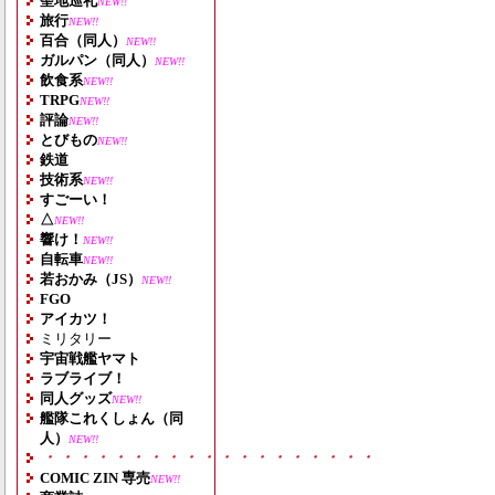
聖地巡礼
NEW!!
旅行
NEW!!
百合（同人）
NEW!!
ガルパン（同人）
NEW!!
飲食系
NEW!!
TRPG
NEW!!
評論
NEW!!
とびもの
NEW!!
鉄道
技術系
NEW!!
すごーい！
△
NEW!!
響け！
NEW!!
自転車
NEW!!
若おかみ（JS）
NEW!!
FGO
アイカツ！
ミリタリー
宇宙戦艦ヤマト
ラブライブ！
同人グッズ
NEW!!
艦隊これくしょん（同
人）
NEW!!
・・・・・・・・・・・・・・・・・・・
COMIC ZIN 専売
NEW!!