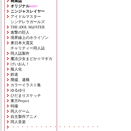
商業誌
オリジナル
NEW!!
ニンジャスレイヤー
アイドルマスター
シンデレラガールズ
THE iDOL M@STER
進撃の巨人
境界線上のホライゾン
東日本大震災
チャリティー同人誌
同人誌製作
魔法少女まどか☆マギカ
けいおん！
擬人化
鉄道
廃墟、遺構
カラーイラスト集
ゆるゆり
ひだまりスケッチ
東方Project
特撮
同人ゲーム
自主製作アニメ
同人音楽
・・・・・・・・・・・・・・・・・・・