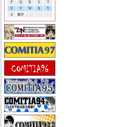
P
Q
R
S
T
U
V
W
X
Y
Z
数字