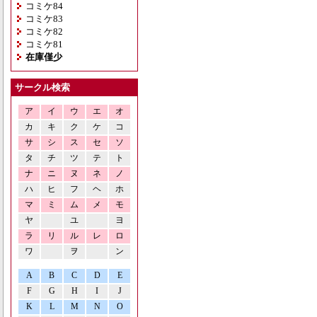
コミケ84
コミケ83
コミケ82
コミケ81
在庫僅少
サークル検索
ア
イ
ウ
エ
オ
カ
キ
ク
ケ
コ
サ
シ
ス
セ
ソ
タ
チ
ツ
テ
ト
ナ
ニ
ヌ
ネ
ノ
ハ
ヒ
フ
ヘ
ホ
マ
ミ
ム
メ
モ
ヤ
ユ
ヨ
ラ
リ
ル
レ
ロ
ワ
ヲ
ン
A
B
C
D
E
F
G
H
I
J
K
L
M
N
O