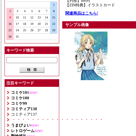
【判形】B6判
【ZIN特典】イラストカード
1
2
3
4
5
6
7
8
関連商品はこちら!
9
10
11
12
13
14
15
16
17
18
19
20
21
22
サンプル画像
23
24
25
26
27
28
29
30
31
キーワード検索
注目キーワード
コミケ101
NEW!!
コミケ100
コミケ99
コミティア138
コミティア137
・・・・・・・・・・・・・・・・・・・
うまぴょい
NEW!!
レトロゲーム
NEW!!