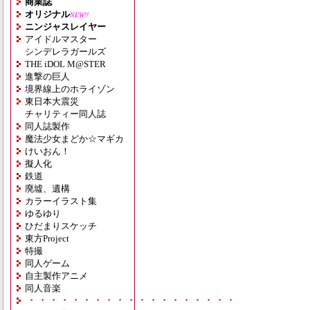
商業誌
オリジナル
NEW!!
ニンジャスレイヤー
アイドルマスター
シンデレラガールズ
THE iDOL M@STER
進撃の巨人
境界線上のホライゾン
東日本大震災
チャリティー同人誌
同人誌製作
魔法少女まどか☆マギカ
けいおん！
擬人化
鉄道
廃墟、遺構
カラーイラスト集
ゆるゆり
ひだまりスケッチ
東方Project
特撮
同人ゲーム
自主製作アニメ
同人音楽
・・・・・・・・・・・・・・・・・・・