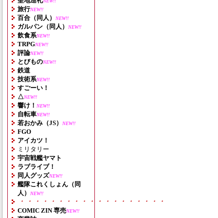
聖地巡礼
NEW!!
旅行
NEW!!
百合（同人）
NEW!!
ガルパン（同人）
NEW!!
飲食系
NEW!!
TRPG
NEW!!
評論
NEW!!
とびもの
NEW!!
鉄道
技術系
NEW!!
すごーい！
△
NEW!!
響け！
NEW!!
自転車
NEW!!
若おかみ（JS）
NEW!!
FGO
アイカツ！
ミリタリー
宇宙戦艦ヤマト
ラブライブ！
同人グッズ
NEW!!
艦隊これくしょん（同
人）
NEW!!
・・・・・・・・・・・・・・・・・・・
COMIC ZIN 専売
NEW!!