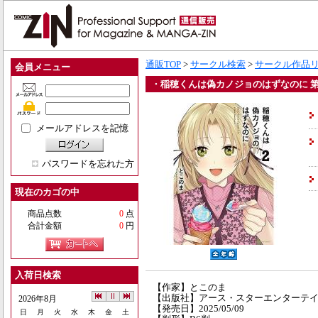
通販TOP
>
サークル検索
>
サークル作品
会員メニュー
・稲穂くんは偽カノジョのはずなのに 第
メールアドレスを記憶
パスワードを忘れた方
現在のカゴの中
商品点数
0
点
合計金額
0
円
入荷日検索
【作家】とこのま
【出版社】アース・スターエンターテ
2026年8月
【発売日】2025/05/09
日
月
火
水
木
金
土