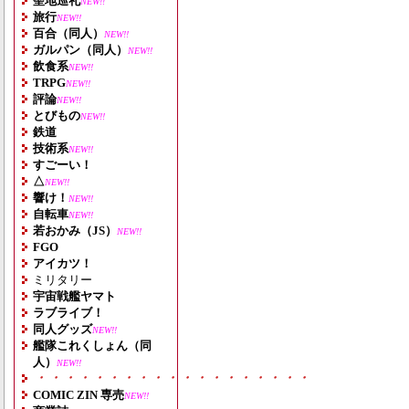
聖地巡礼
NEW!!
旅行
NEW!!
百合（同人）
NEW!!
ガルパン（同人）
NEW!!
飲食系
NEW!!
TRPG
NEW!!
評論
NEW!!
とびもの
NEW!!
鉄道
技術系
NEW!!
すごーい！
△
NEW!!
響け！
NEW!!
自転車
NEW!!
若おかみ（JS）
NEW!!
FGO
アイカツ！
ミリタリー
宇宙戦艦ヤマト
ラブライブ！
同人グッズ
NEW!!
艦隊これくしょん（同
人）
NEW!!
・・・・・・・・・・・・・・・・・・・
COMIC ZIN 専売
NEW!!