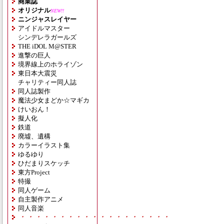
商業誌
オリジナル
NEW!!
ニンジャスレイヤー
アイドルマスター
シンデレラガールズ
THE iDOL M@STER
進撃の巨人
境界線上のホライゾン
東日本大震災
チャリティー同人誌
同人誌製作
魔法少女まどか☆マギカ
けいおん！
擬人化
鉄道
廃墟、遺構
カラーイラスト集
ゆるゆり
ひだまりスケッチ
東方Project
特撮
同人ゲーム
自主製作アニメ
同人音楽
・・・・・・・・・・・・・・・・・・・