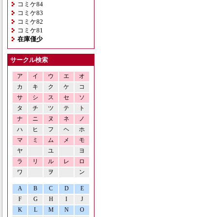
コミケ84
コミケ83
コミケ82
コミケ81
在庫僅少
サークル検索
ア
イ
ウ
エ
オ
カ
キ
ク
ケ
コ
サ
シ
ス
セ
ソ
タ
チ
ツ
テ
ト
ナ
ニ
ヌ
ネ
ノ
ハ
ヒ
フ
ヘ
ホ
マ
ミ
ム
メ
モ
ヤ
ユ
ヨ
ラ
リ
ル
レ
ロ
ワ
ヲ
ン
A
B
C
D
E
F
G
H
I
J
K
L
M
N
O