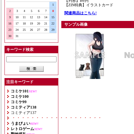
【判形】B6判
【ZIN特典】イラストカード
1
2
3
4
5
6
7
8
関連商品はこちら!
9
10
11
12
13
14
15
16
17
18
19
20
21
22
サンプル画像
23
24
25
26
27
28
29
30
31
キーワード検索
注目キーワード
コミケ101
NEW!!
コミケ100
コミケ99
コミティア138
コミティア137
・・・・・・・・・・・・・・・・・・・
うまぴょい
NEW!!
レトロゲーム
NEW!!