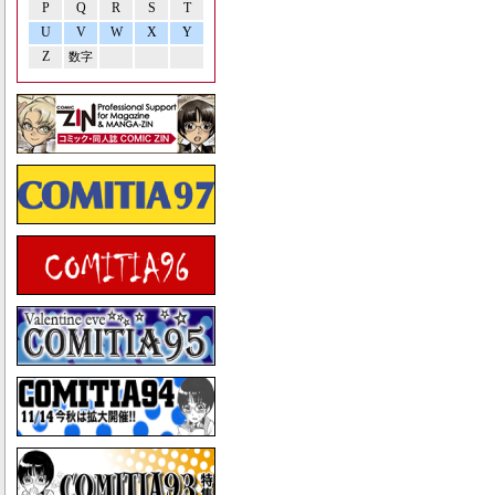
P
Q
R
S
T
U
V
W
X
Y
Z
数字