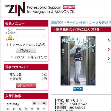
通販TOP
>
サークル検索
>
サークル作品
会員メニュー
・限界独身女子(26)ごはん 第3巻
メールアドレスを記憶
パスワードを忘れた方
現在のカゴの中
商品点数
0
点
合計金額
0
円
入荷日検索
【作家】的場りょう
【出版社】KADOKAWA
2026年8月
【発売日】2025/05/22
日
月
火
水
木
金
土