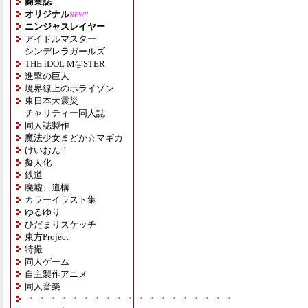
商業誌
オリジナル
NEW!!
ニンジャスレイヤー
アイドルマスター
シンデレラガールズ
THE iDOL M@STER
進撃の巨人
境界線上のホライゾン
東日本大震災
チャリティー同人誌
同人誌製作
魔法少女まどか☆マギカ
けいおん！
擬人化
鉄道
廃墟、遺構
カラーイラスト集
ゆるゆり
ひだまりスケッチ
東方Project
特撮
同人ゲーム
自主製作アニメ
同人音楽
・・・・・・・・・・・・・・・・・・・