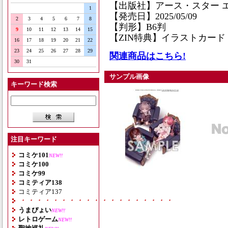
【出版社】アース・スター 
1
【発売日】2025/05/09
2
3
4
5
6
7
8
【判形】B6判
9
10
11
12
13
14
15
【ZIN特典】イラストカード
16
17
18
19
20
21
22
23
24
25
26
27
28
29
関連商品はこちら!
30
31
サンプル画像
キーワード検索
注目キーワード
コミケ101
NEW!!
コミケ100
コミケ99
コミティア138
コミティア137
・・・・・・・・・・・・・・・・・・・
うまぴょい
NEW!!
レトロゲーム
NEW!!