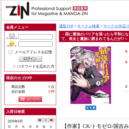
通販TOP
>
サークル検索
>
サークル作品
会員メニュー
・国に最強のバリアを張ったら平和にな
て、美女と魔族に囲まれてるんだが!?～ 
メールアドレスを記憶
パスワードを忘れた方
現在のカゴの中
商品点数
0
点
合計金額
0
円
入荷日検索
2026年8月
【作家】CK/トモゼロ/国吉
日
月
火
水
木
金
土