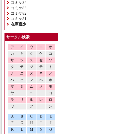
コミケ84
コミケ83
コミケ82
コミケ81
在庫僅少
サークル検索
ア
イ
ウ
エ
オ
カ
キ
ク
ケ
コ
サ
シ
ス
セ
ソ
タ
チ
ツ
テ
ト
ナ
ニ
ヌ
ネ
ノ
ハ
ヒ
フ
ヘ
ホ
マ
ミ
ム
メ
モ
ヤ
ユ
ヨ
ラ
リ
ル
レ
ロ
ワ
ヲ
ン
A
B
C
D
E
F
G
H
I
J
K
L
M
N
O