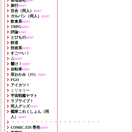
聖地巡礼
NEW!!
旅行
NEW!!
百合（同人）
NEW!!
ガルパン（同人）
NEW!!
飲食系
NEW!!
TRPG
NEW!!
評論
NEW!!
とびもの
NEW!!
鉄道
技術系
NEW!!
すごーい！
△
NEW!!
響け！
NEW!!
自転車
NEW!!
若おかみ（JS）
NEW!!
FGO
アイカツ！
ミリタリー
宇宙戦艦ヤマト
ラブライブ！
同人グッズ
NEW!!
艦隊これくしょん（同
人）
NEW!!
・・・・・・・・・・・・・・・・・・・
COMIC ZIN 専売
NEW!!