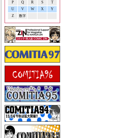
P
Q
R
S
T
U
V
W
X
Y
Z
数字