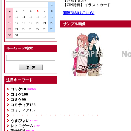
【判形】B6判
【ZIN特典】イラストカード
1
2
3
4
5
6
7
8
関連商品はこちら!
9
10
11
12
13
14
15
16
17
18
19
20
21
22
サンプル画像
23
24
25
26
27
28
29
30
31
キーワード検索
注目キーワード
コミケ101
NEW!!
コミケ100
コミケ99
コミティア138
コミティア137
・・・・・・・・・・・・・・・・・・・
うまぴょい
NEW!!
レトロゲーム
NEW!!