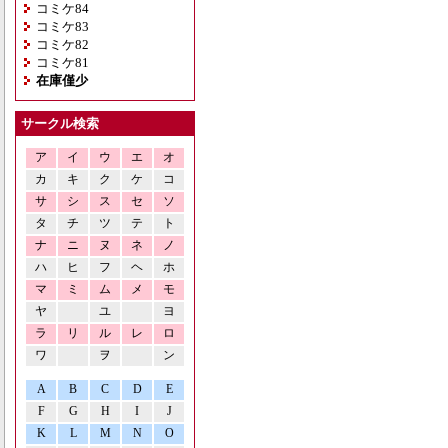
コミケ84
コミケ83
コミケ82
コミケ81
在庫僅少
サークル検索
ア
イ
ウ
エ
オ
カ
キ
ク
ケ
コ
サ
シ
ス
セ
ソ
タ
チ
ツ
テ
ト
ナ
ニ
ヌ
ネ
ノ
ハ
ヒ
フ
ヘ
ホ
マ
ミ
ム
メ
モ
ヤ
ユ
ヨ
ラ
リ
ル
レ
ロ
ワ
ヲ
ン
A
B
C
D
E
F
G
H
I
J
K
L
M
N
O