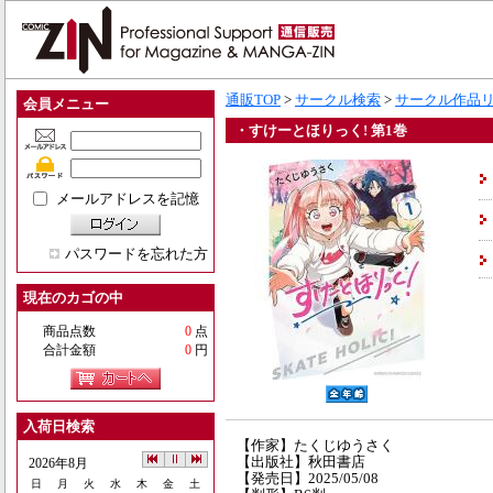
通販TOP
>
サークル検索
>
サークル作品
会員メニュー
・すけーとほりっく! 第1巻
メールアドレスを記憶
パスワードを忘れた方
現在のカゴの中
商品点数
0
点
合計金額
0
円
入荷日検索
【作家】たくじゆうさく
【出版社】秋田書店
2026年8月
【発売日】2025/05/08
日
月
火
水
木
金
土