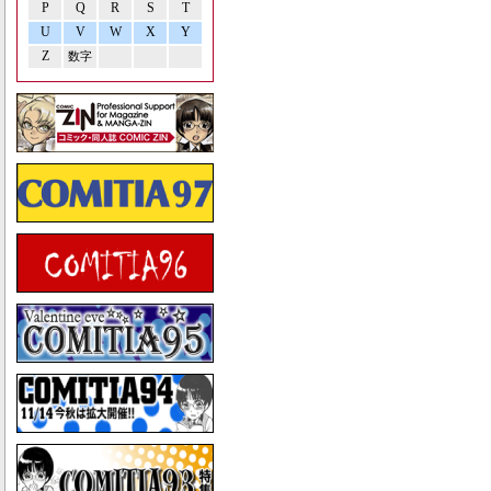
P
Q
R
S
T
U
V
W
X
Y
Z
数字