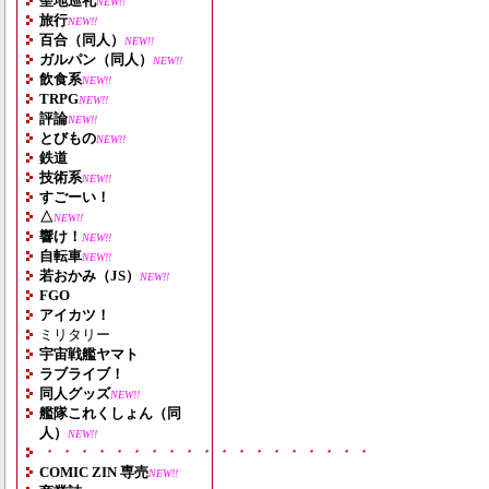
聖地巡礼
NEW!!
旅行
NEW!!
百合（同人）
NEW!!
ガルパン（同人）
NEW!!
飲食系
NEW!!
TRPG
NEW!!
評論
NEW!!
とびもの
NEW!!
鉄道
技術系
NEW!!
すごーい！
△
NEW!!
響け！
NEW!!
自転車
NEW!!
若おかみ（JS）
NEW!!
FGO
アイカツ！
ミリタリー
宇宙戦艦ヤマト
ラブライブ！
同人グッズ
NEW!!
艦隊これくしょん（同
人）
NEW!!
・・・・・・・・・・・・・・・・・・・
COMIC ZIN 専売
NEW!!