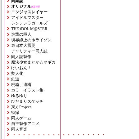
商業誌
オリジナル
NEW!!
ニンジャスレイヤー
アイドルマスター
シンデレラガールズ
THE iDOL M@STER
進撃の巨人
境界線上のホライゾン
東日本大震災
チャリティー同人誌
同人誌製作
魔法少女まどか☆マギカ
けいおん！
擬人化
鉄道
廃墟、遺構
カラーイラスト集
ゆるゆり
ひだまりスケッチ
東方Project
特撮
同人ゲーム
自主製作アニメ
同人音楽
・・・・・・・・・・・・・・・・・・・