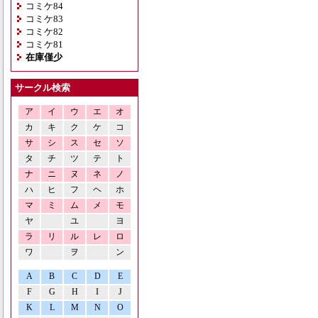
コミケ84
コミケ83
コミケ82
コミケ81
在庫僅少
サークル検索
ア
イ
ウ
エ
オ
カ
キ
ク
ケ
コ
サ
シ
ス
セ
ソ
タ
チ
ツ
テ
ト
ナ
ニ
ヌ
ネ
ノ
ハ
ヒ
フ
ヘ
ホ
マ
ミ
ム
メ
モ
ヤ
ユ
ヨ
ラ
リ
ル
レ
ロ
ワ
ヲ
ン
A
B
C
D
E
F
G
H
I
J
K
L
M
N
O