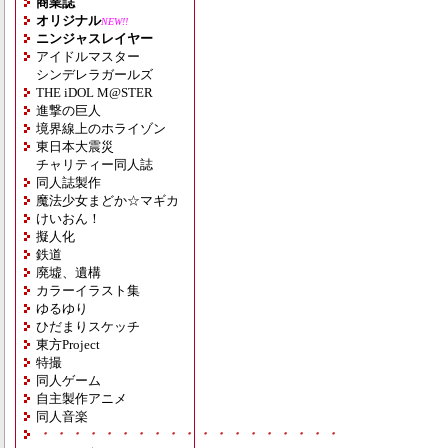
商業誌
オリジナル
NEW!!
ニンジャスレイヤー
アイドルマスター
シンデレラガールズ
THE iDOL M@STER
進撃の巨人
境界線上のホライゾン
東日本大震災
チャリティー同人誌
同人誌製作
魔法少女まどか☆マギカ
けいおん！
擬人化
鉄道
廃墟、遺構
カラーイラスト集
ゆるゆり
ひだまりスケッチ
東方Project
特撮
同人ゲーム
自主製作アニメ
同人音楽
・・・・・・・・・・・・・・・・・・・