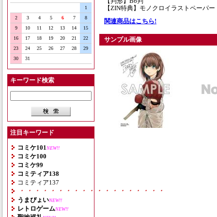
【判形】B6判
【ZIN特典】モノクロイラストペーパー
1
2
3
4
5
6
7
8
関連商品はこちら!
9
10
11
12
13
14
15
16
17
18
19
20
21
22
サンプル画像
23
24
25
26
27
28
29
30
31
キーワード検索
注目キーワード
コミケ101
NEW!!
コミケ100
コミケ99
コミティア138
コミティア137
・・・・・・・・・・・・・・・・・・・
うまぴょい
NEW!!
レトロゲーム
NEW!!