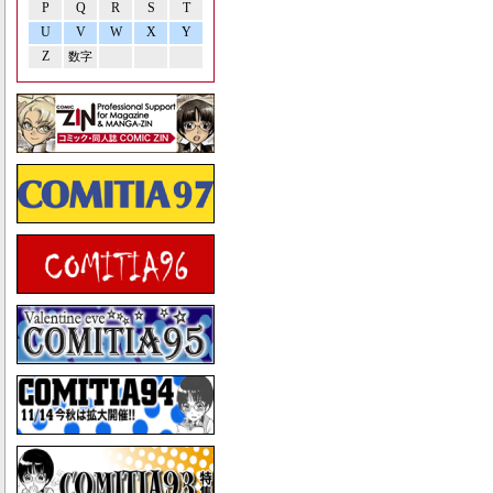
P
Q
R
S
T
U
V
W
X
Y
Z
数字