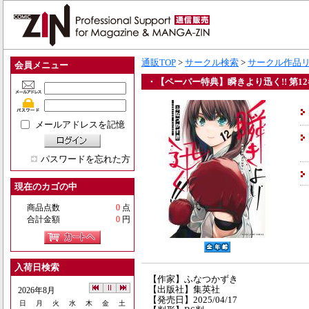
通販TOP
>
サークル検索
>
サークル作品
会員メニュー
・【ペーパー特典】瞬きより迅く!! 第12
メールアドレスを記憶
パスワードを忘れた方
現在のカゴの中
商品点数
0
点
合計金額
0
円
入荷日検索
【作家】ふなつかずき
【出版社】集英社
2026年8月
【発売日】2025/04/17
日
月
火
水
木
金
土