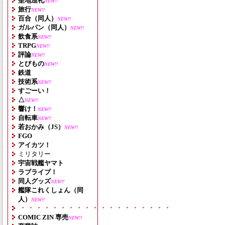
聖地巡礼
NEW!!
旅行
NEW!!
百合（同人）
NEW!!
ガルパン（同人）
NEW!!
飲食系
NEW!!
TRPG
NEW!!
評論
NEW!!
とびもの
NEW!!
鉄道
技術系
NEW!!
すごーい！
△
NEW!!
響け！
NEW!!
自転車
NEW!!
若おかみ（JS）
NEW!!
FGO
アイカツ！
ミリタリー
宇宙戦艦ヤマト
ラブライブ！
同人グッズ
NEW!!
艦隊これくしょん（同
人）
NEW!!
・・・・・・・・・・・・・・・・・・・
COMIC ZIN 専売
NEW!!