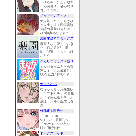
『ゆるキャン△』最新
18巻発売！ 各巻特典
付いてます。
メイドインアビス
大人気、つくしあきひ
と先生が描く深淵冒険
奇譚の最新14巻発売！
ZIN特典あります!!
楽園本誌＆コミックス
漫画人なら読んでおき
たい作品多数!「楽
園」関連コミックスは
こちら
きららコミックス新刊
まんがタイムきらら関
連コミックス最新刊、
COMICZIN特典付き！
ヤマト2199
むらかわみちお先生版
「ヤマト2199」の画集
が『宇宙戦艦ヤマト』
放送50周年を記念し発
売！
得能正太郎先生
『IDOL×IDOL
STORY!』最新刊＆
『NEW GAME!完全
版』同時刊行！
ドッグスレッド