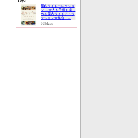
10位
屋内ライドコレクショ
ン ～大人も子供も楽し
める屋内ライドアトラ
クション大集合！～
369days