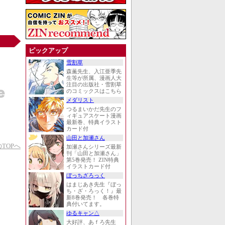
ピックアップ
雪割草
森薫先生、入江亜季先
生等が所属、漫画人大
注目の出版社・雪割草
のコミックスはこちら
メダリスト
つるまいかだ先生のフ
ィギュアスケート漫画
最新巻、特典イラスト
カード付
山田と加瀬さん
TOPへ
加瀬さんシリーズ最新
刊「山田と加瀬さん」
第5巻発売！ ZIN特典
イラストカード付
ぼっちざろっく
はまじあき先生『ぼっ
ち・ざ・ろっく！』最
新8巻発売！ 各巻特
典付いてます。
ゆるキャン△
大好評、あｆろ先生