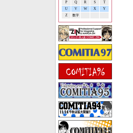
P
Q
R
S
T
U
V
W
X
Y
Z
数字