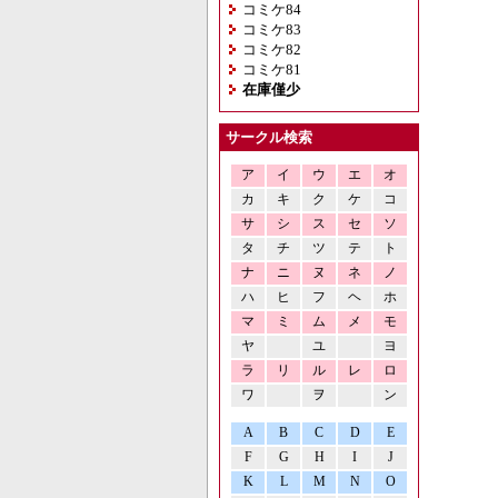
コミケ84
コミケ83
コミケ82
コミケ81
在庫僅少
サークル検索
ア
イ
ウ
エ
オ
カ
キ
ク
ケ
コ
サ
シ
ス
セ
ソ
タ
チ
ツ
テ
ト
ナ
ニ
ヌ
ネ
ノ
ハ
ヒ
フ
ヘ
ホ
マ
ミ
ム
メ
モ
ヤ
ユ
ヨ
ラ
リ
ル
レ
ロ
ワ
ヲ
ン
A
B
C
D
E
F
G
H
I
J
K
L
M
N
O