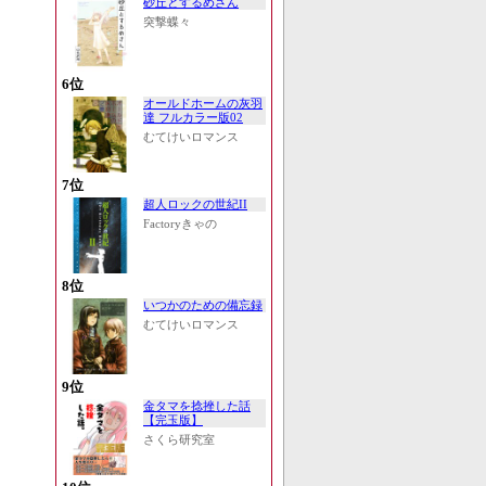
砂丘とするめさん
突撃蝶々
6位
オールドホームの灰羽
達 フルカラー版02
むてけいロマンス
7位
超人ロックの世紀II
Factoryきゃの
8位
いつかのための備忘録
むてけいロマンス
9位
金タマを捻挫した話
【完玉版】
さくら研究室