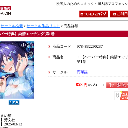
漫画人のためのコミック・同人誌プロフェッショナ
>
サークル検索
>
サークル作品リスト
> 商品詳細
パー特典】純情エッチング 第1巻
商品コード
9784832296237
商品名
・【ペーパー特典】純情エッ
第1巻
商業誌
サークル
858
円
(税込)
】まめ猫
社】芳文社
2025/03/12