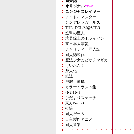
商業誌
オリジナル
NEW!!
ニンジャスレイヤー
アイドルマスター
シンデレラガールズ
THE iDOL M@STER
進撃の巨人
境界線上のホライゾン
東日本大震災
チャリティー同人誌
同人誌製作
魔法少女まどか☆マギカ
けいおん！
擬人化
鉄道
廃墟、遺構
カラーイラスト集
ゆるゆり
ひだまりスケッチ
東方Project
特撮
同人ゲーム
自主製作アニメ
同人音楽
・・・・・・・・・・・・・・