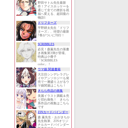
野田サトル先生最新
作！アイスホッケーを
通じて全ての挫折を祝
福へ変える、超回復の
物語1
ドリフターズ
平野耕太先生「ドリフ
ターズ」、待望の最新
7巻がついに刊行！
SCRIBBLES
必見！森薫先生の落書
き画集第3弾が登場。
特典は小冊子
「SCRIBBLES
color」！
ウマ娘 関連書籍
大注目シンデレラグレ
イやアンソロジーも発
売で一層盛り上がるウ
マ娘関連はこちら！
きらら作品の画集
美麗イラスト満載＆売
り切れ御免！ きらら
系作品の画集はこちら
です
ZINカードバインダー
森 薫先生・おがきちか
先生執筆、ZINオリジ
ナルカードバインダー