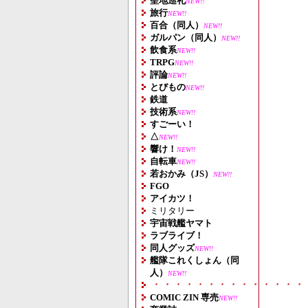
聖地巡礼
NEW!!
旅行
NEW!!
百合（同人）
NEW!!
ガルパン（同人）
NEW!!
飲食系
NEW!!
TRPG
NEW!!
評論
NEW!!
とびもの
NEW!!
鉄道
技術系
NEW!!
すごーい！
△
NEW!!
響け！
NEW!!
自転車
NEW!!
若おかみ（JS）
NEW!!
FGO
アイカツ！
ミリタリー
宇宙戦艦ヤマト
ラブライブ！
同人グッズ
NEW!!
艦隊これくしょん（同
人）
NEW!!
・・・・・・・・・・・・・・
COMIC ZIN 専売
NEW!!