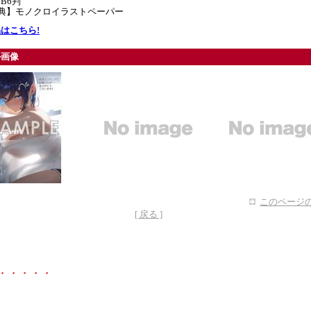
B6判
特典】モノクロイラストペーパー
はこちら!
ル画像
このページの
[ 戻る ]
・・・・・