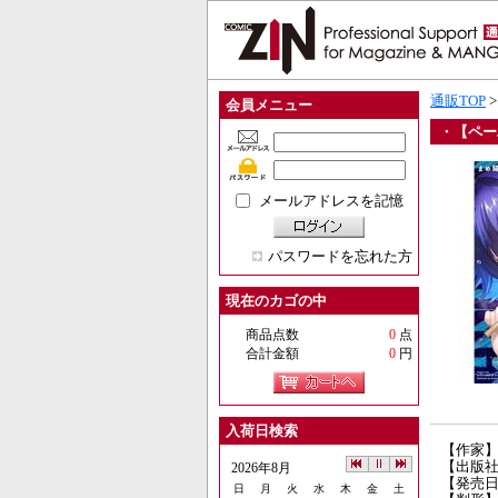
通販TOP
会員メニュー
・【ペー
メールアドレスを記憶
パスワードを忘れた方
現在のカゴの中
商品点数
0
点
合計金額
0
円
入荷日検索
【作家
【出版
2026年8月
【発売日】
日
月
火
水
木
金
土