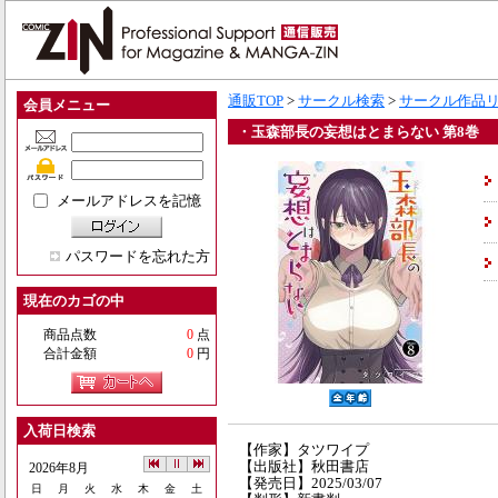
通販TOP
>
サークル検索
>
サークル作品
会員メニュー
・玉森部長の妄想はとまらない 第8巻
メールアドレスを記憶
パスワードを忘れた方
現在のカゴの中
商品点数
0
点
合計金額
0
円
入荷日検索
【作家】タツワイプ
【出版社】秋田書店
2026年8月
【発売日】2025/03/07
日
月
火
水
木
金
土