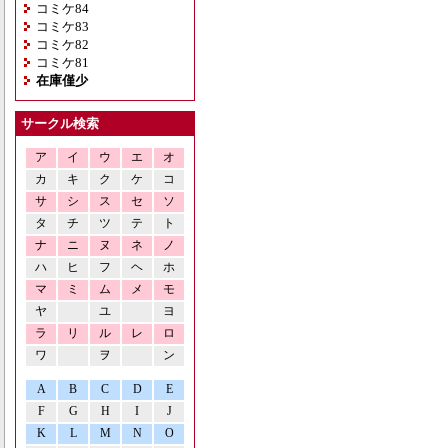
コミケ84
コミケ83
コミケ82
コミケ81
在庫僅少
サークル検索
ア
イ
ウ
エ
オ
カ
キ
ク
ケ
コ
サ
シ
ス
セ
ソ
タ
チ
ツ
テ
ト
ナ
ニ
ヌ
ネ
ノ
ハ
ヒ
フ
ヘ
ホ
マ
ミ
ム
メ
モ
ヤ
ユ
ヨ
ラ
リ
ル
レ
ロ
ワ
ヲ
ン
A
B
C
D
E
F
G
H
I
J
K
L
M
N
O