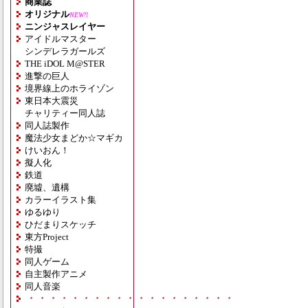
商業誌
オリジナル
NEW!!
ニンジャスレイヤー
アイドルマスター
シンデレラガールズ
THE iDOL M@STER
進撃の巨人
境界線上のホライゾン
東日本大震災
チャリティー同人誌
同人誌製作
魔法少女まどか☆マギカ
けいおん！
擬人化
鉄道
廃墟、遺構
カラーイラスト集
ゆるゆり
ひだまりスケッチ
東方Project
特撮
同人ゲーム
自主製作アニメ
同人音楽
・・・・・・・・・・・・・・・・・・・