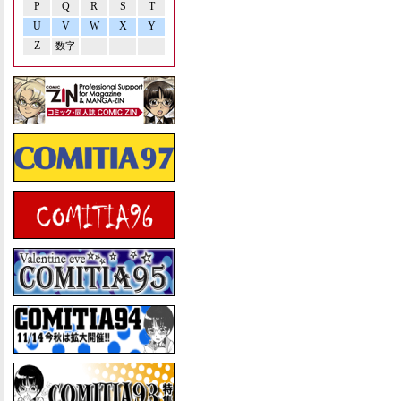
P
Q
R
S
T
U
V
W
X
Y
Z
数字