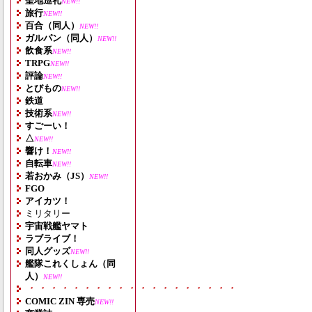
聖地巡礼
NEW!!
旅行
NEW!!
百合（同人）
NEW!!
ガルパン（同人）
NEW!!
飲食系
NEW!!
TRPG
NEW!!
評論
NEW!!
とびもの
NEW!!
鉄道
技術系
NEW!!
すごーい！
△
NEW!!
響け！
NEW!!
自転車
NEW!!
若おかみ（JS）
NEW!!
FGO
アイカツ！
ミリタリー
宇宙戦艦ヤマト
ラブライブ！
同人グッズ
NEW!!
艦隊これくしょん（同
人）
NEW!!
・・・・・・・・・・・・・・・・・・・
COMIC ZIN 専売
NEW!!