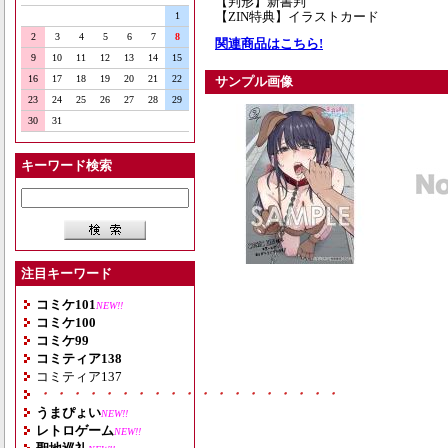
【判形】新書判
【ZIN特典】イラストカード
1
2
3
4
5
6
7
8
関連商品はこちら!
9
10
11
12
13
14
15
16
17
18
19
20
21
22
サンプル画像
23
24
25
26
27
28
29
30
31
キーワード検索
注目キーワード
コミケ101
NEW!!
コミケ100
コミケ99
コミティア138
コミティア137
・・・・・・・・・・・・・・・・・・・
うまぴょい
NEW!!
レトロゲーム
NEW!!