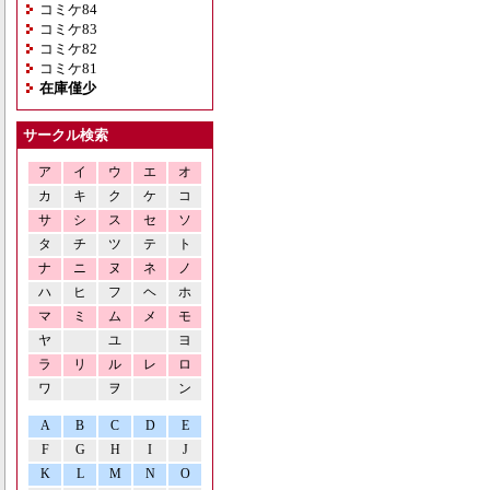
コミケ84
コミケ83
コミケ82
コミケ81
在庫僅少
サークル検索
ア
イ
ウ
エ
オ
カ
キ
ク
ケ
コ
サ
シ
ス
セ
ソ
タ
チ
ツ
テ
ト
ナ
ニ
ヌ
ネ
ノ
ハ
ヒ
フ
ヘ
ホ
マ
ミ
ム
メ
モ
ヤ
ユ
ヨ
ラ
リ
ル
レ
ロ
ワ
ヲ
ン
A
B
C
D
E
F
G
H
I
J
K
L
M
N
O