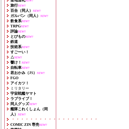
聖地巡礼
NEW!!
旅行
NEW!!
百合（同人）
NEW!!
ガルパン（同人）
NEW!!
飲食系
NEW!!
TRPG
NEW!!
評論
NEW!!
とびもの
NEW!!
鉄道
技術系
NEW!!
すごーい！
△
NEW!!
響け！
NEW!!
自転車
NEW!!
若おかみ（JS）
NEW!!
FGO
アイカツ！
ミリタリー
宇宙戦艦ヤマト
ラブライブ！
同人グッズ
NEW!!
艦隊これくしょん（同
人）
NEW!!
・・・・・・・・・・・・・・・・・・・
COMIC ZIN 専売
NEW!!