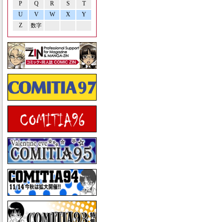
P
Q
R
S
T
U
V
W
X
Y
Z
数字