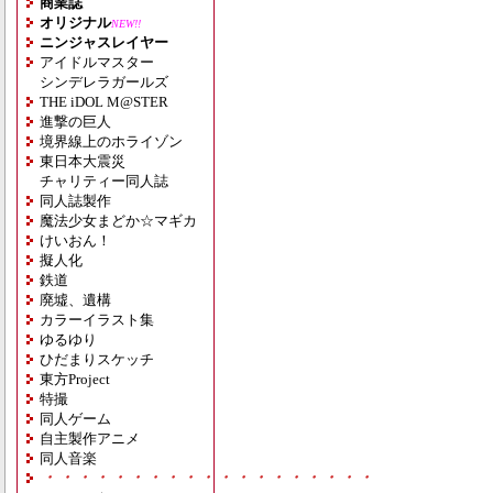
商業誌
オリジナル
NEW!!
ニンジャスレイヤー
アイドルマスター
シンデレラガールズ
THE iDOL M@STER
進撃の巨人
境界線上のホライゾン
東日本大震災
チャリティー同人誌
同人誌製作
魔法少女まどか☆マギカ
けいおん！
擬人化
鉄道
廃墟、遺構
カラーイラスト集
ゆるゆり
ひだまりスケッチ
東方Project
特撮
同人ゲーム
自主製作アニメ
同人音楽
・・・・・・・・・・・・・・・・・・・