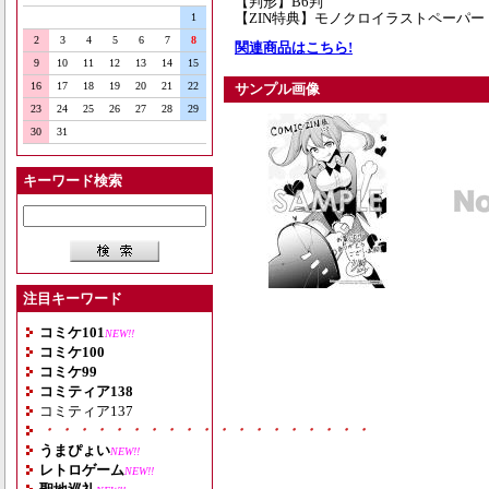
【判形】B6判
【ZIN特典】モノクロイラストペーパー
1
2
3
4
5
6
7
8
関連商品はこちら!
9
10
11
12
13
14
15
16
17
18
19
20
21
22
サンプル画像
23
24
25
26
27
28
29
30
31
キーワード検索
注目キーワード
コミケ101
NEW!!
コミケ100
コミケ99
コミティア138
コミティア137
・・・・・・・・・・・・・・・・・・・
うまぴょい
NEW!!
レトロゲーム
NEW!!