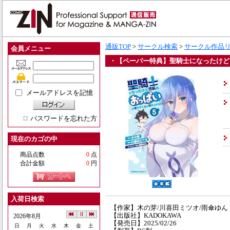
通販TOP
>
サークル検索
>
サークル作品
会員メニュー
・【ペーパー特典】聖騎士になったけど
メールアドレスを記憶
パスワードを忘れた方
現在のカゴの中
商品点数
0
点
合計金額
0
円
入荷日検索
【作家】木の芽/川喜田ミツオ/雨傘ゆん
【出版社】KADOKAWA
2026年8月
【発売日】2025/02/26
日
月
火
水
木
金
土