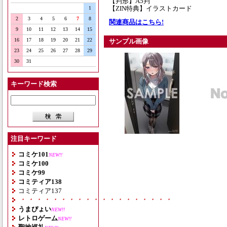
【判形】A5判
【ZIN特典】イラストカード
1
2
3
4
5
6
7
8
関連商品はこちら!
9
10
11
12
13
14
15
16
17
18
19
20
21
22
サンプル画像
23
24
25
26
27
28
29
30
31
キーワード検索
注目キーワード
コミケ101
NEW!!
コミケ100
コミケ99
コミティア138
コミティア137
・・・・・・・・・・・・・・・・・・・
うまぴょい
NEW!!
レトロゲーム
NEW!!