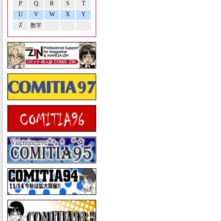
P
Q
R
S
T
U
V
W
X
Y
Z
数字