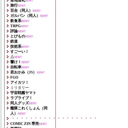
聖地巡礼
NEW!!
旅行
NEW!!
百合（同人）
NEW!!
ガルパン（同人）
NEW!!
飲食系
NEW!!
TRPG
NEW!!
評論
NEW!!
とびもの
NEW!!
鉄道
技術系
NEW!!
すごーい！
△
NEW!!
響け！
NEW!!
自転車
NEW!!
若おかみ（JS）
NEW!!
FGO
アイカツ！
ミリタリー
宇宙戦艦ヤマト
ラブライブ！
同人グッズ
NEW!!
艦隊これくしょん（同
人）
NEW!!
・・・・・・・・・・・・・・・・・・・
COMIC ZIN 専売
NEW!!