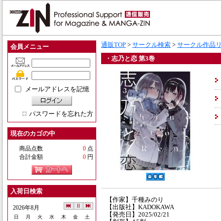
通販TOP
>
サークル検索
>
サークル作品
会員メニュー
・志乃と恋 第3巻
メールアドレスを記憶
パスワードを忘れた方
現在のカゴの中
商品点数
0
点
合計金額
0
円
入荷日検索
【作家】千種みのり
【出版社】KADOKAWA
2026年8月
【発売日】2025/02/21
日
月
火
水
木
金
土