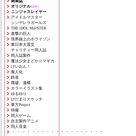
商業誌
オリジナル
NEW!!
ニンジャスレイヤー
アイドルマスター
シンデレラガールズ
THE iDOL M@STER
進撃の巨人
境界線上のホライゾン
東日本大震災
チャリティー同人誌
同人誌製作
魔法少女まどか☆マギカ
けいおん！
擬人化
鉄道
廃墟、遺構
カラーイラスト集
ゆるゆり
ひだまりスケッチ
東方Project
特撮
同人ゲーム
自主製作アニメ
同人音楽
・・・・・・・・・・・・・・・・・・・