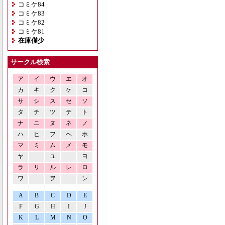
コミケ84
コミケ83
コミケ82
コミケ81
在庫僅少
サークル検索
ア
イ
ウ
エ
オ
カ
キ
ク
ケ
コ
サ
シ
ス
セ
ソ
タ
チ
ツ
テ
ト
ナ
ニ
ヌ
ネ
ノ
ハ
ヒ
フ
ヘ
ホ
マ
ミ
ム
メ
モ
ヤ
ユ
ヨ
ラ
リ
ル
レ
ロ
ワ
ヲ
ン
A
B
C
D
E
F
G
H
I
J
K
L
M
N
O