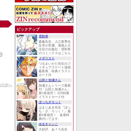
ピックアップ
雪割草
森薫先生、入江亜季先
生等が所属、漫画人大
注目の出版社・雪割草
のコミックスはこちら
メダリスト
つるまいかだ先生のフ
ィギュアスケート漫画
最新巻、特典イラスト
カード付
山田と加瀬さん
TOPへ
加瀬さんシリーズ最新
刊「山田と加瀬さん」
第5巻発売！ ZIN特典
イラストカード付
ぼっちざろっく
はまじあき先生『ぼっ
ち・ざ・ろっく！』最
新8巻発売！ 各巻特
典付いてます。
ゆるキャン△
大好評、あｆろ先生