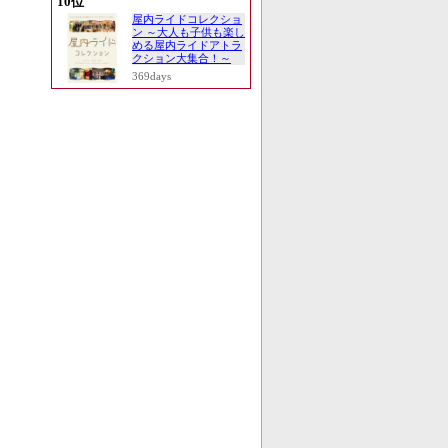
10位
屋内ライドコレクショ
ン ～大人も子供も楽し
める屋内ライドアトラ
クション大集合！～
369days