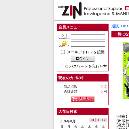
通販TOP
会員メニュー
・気にな
メールアドレスを記憶
パスワードを忘れた方
現在のカゴの中
商品点数
0
点
合計金額
0
円
入荷日検索
【作家
【出版社
2026年8月
【発売日】
日
月
火
水
木
金
土