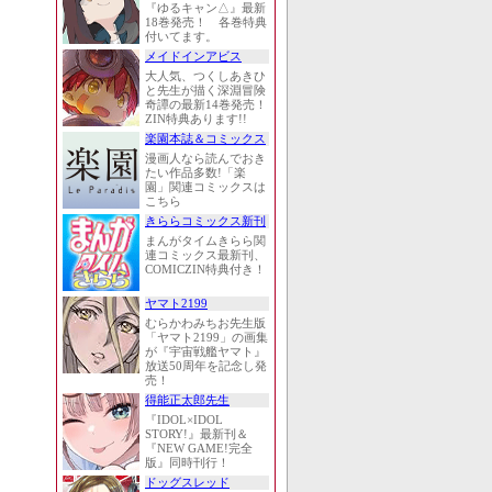
『ゆるキャン△』最新
18巻発売！ 各巻特典
付いてます。
メイドインアビス
大人気、つくしあきひ
と先生が描く深淵冒険
奇譚の最新14巻発売！
ZIN特典あります!!
楽園本誌＆コミックス
漫画人なら読んでおき
たい作品多数!「楽
園」関連コミックスは
こちら
きららコミックス新刊
まんがタイムきらら関
連コミックス最新刊、
COMICZIN特典付き！
ヤマト2199
むらかわみちお先生版
「ヤマト2199」の画集
が『宇宙戦艦ヤマト』
放送50周年を記念し発
売！
得能正太郎先生
『IDOL×IDOL
STORY!』最新刊＆
『NEW GAME!完全
版』同時刊行！
ドッグスレッド