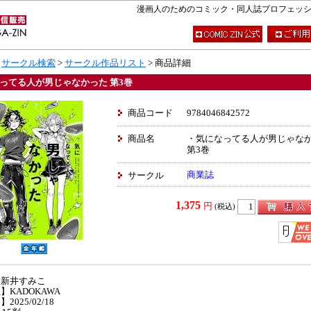
漫画人のためのコミック・同人誌プロフェッショナ
>
サークル検索
>
サークル作品リスト
> 商品詳細
ってる人が男じゃなかった 第3巻
商品コード
9784046842572
商品名
・気になってる人が男じゃな
第3巻
商業誌
サークル
1,375
円
(税込)
】新井すみこ
】KADOKAWA
2025/02/18