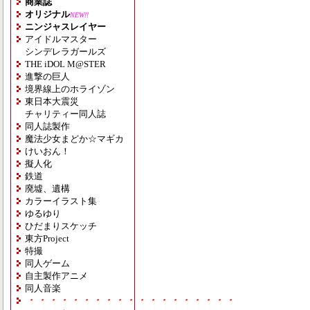
商業誌
オリジナル
NEW!!
ニンジャスレイヤー
アイドルマスター
シンデレラガールズ
THE iDOL M@STER
進撃の巨人
境界線上のホライゾン
東日本大震災
チャリティー同人誌
同人誌製作
魔法少女まどか☆マギカ
けいおん！
擬人化
鉄道
廃墟、遺構
カラーイラスト集
ゆるゆり
ひだまりスケッチ
東方Project
特撮
同人ゲーム
自主製作アニメ
同人音楽
・・・・・・・・・・・・・・・・・・・