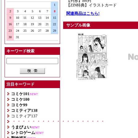
【判形】B6判
【ZIN特典】イラストカード
1
2
3
4
5
6
7
8
関連商品はこちら!
9
10
11
12
13
14
15
16
17
18
19
20
21
22
サンプル画像
23
24
25
26
27
28
29
30
31
キーワード検索
注目キーワード
コミケ101
NEW!!
コミケ100
コミケ99
コミティア138
コミティア137
・・・・・・・・・・・・・・・・・・・
うまぴょい
NEW!!
レトロゲーム
NEW!!