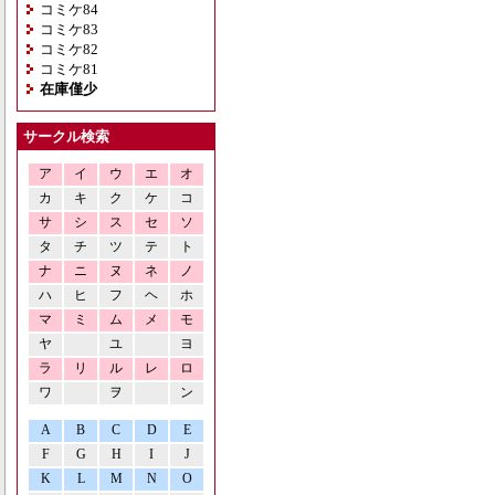
コミケ84
コミケ83
コミケ82
コミケ81
在庫僅少
サークル検索
ア
イ
ウ
エ
オ
カ
キ
ク
ケ
コ
サ
シ
ス
セ
ソ
タ
チ
ツ
テ
ト
ナ
ニ
ヌ
ネ
ノ
ハ
ヒ
フ
ヘ
ホ
マ
ミ
ム
メ
モ
ヤ
ユ
ヨ
ラ
リ
ル
レ
ロ
ワ
ヲ
ン
A
B
C
D
E
F
G
H
I
J
K
L
M
N
O