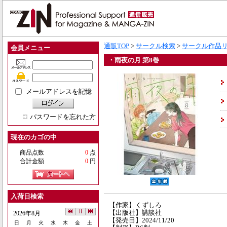
通販TOP
>
サークル検索
>
サークル作品
会員メニュー
・雨夜の月 第8巻
メールアドレスを記憶
パスワードを忘れた方
現在のカゴの中
商品点数
0
点
合計金額
0
円
入荷日検索
【作家】くずしろ
【出版社】講談社
2026年8月
【発売日】2024/11/20
日
月
火
水
木
金
土