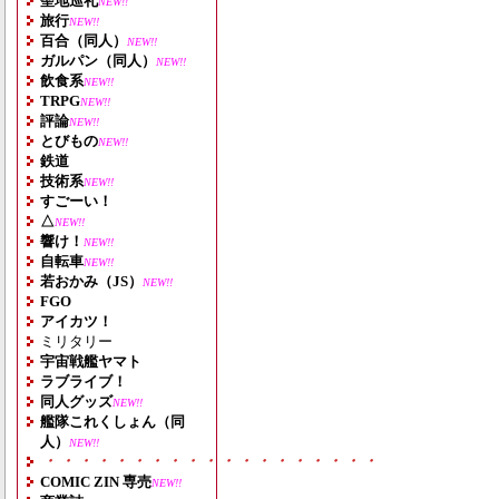
聖地巡礼
NEW!!
旅行
NEW!!
百合（同人）
NEW!!
ガルパン（同人）
NEW!!
飲食系
NEW!!
TRPG
NEW!!
評論
NEW!!
とびもの
NEW!!
鉄道
技術系
NEW!!
すごーい！
△
NEW!!
響け！
NEW!!
自転車
NEW!!
若おかみ（JS）
NEW!!
FGO
アイカツ！
ミリタリー
宇宙戦艦ヤマト
ラブライブ！
同人グッズ
NEW!!
艦隊これくしょん（同
人）
NEW!!
・・・・・・・・・・・・・・・・・・・
COMIC ZIN 専売
NEW!!