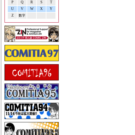
P
Q
R
S
T
U
V
W
X
Y
Z
数字