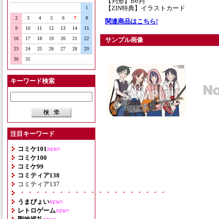
【判形】B6判
【ZIN特典】イラストカード
1
2
3
4
5
6
7
8
関連商品はこちら!
9
10
11
12
13
14
15
16
17
18
19
20
21
22
サンプル画像
23
24
25
26
27
28
29
30
31
キーワード検索
注目キーワード
コミケ101
NEW!!
コミケ100
コミケ99
コミティア138
コミティア137
・・・・・・・・・・・・・・・・・・・
うまぴょい
NEW!!
レトロゲーム
NEW!!