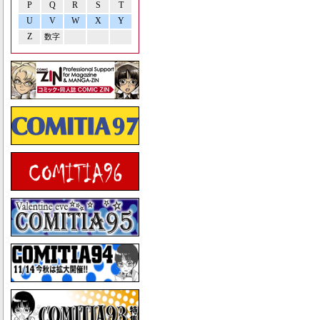
P
Q
R
S
T
U
V
W
X
Y
Z
数字