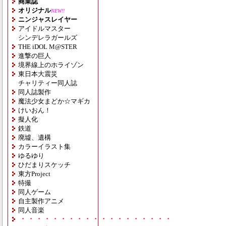
商業誌
オリジナル
NEW!!
ニンジャスレイヤー
アイドルマスター
シンデレラガールズ
THE iDOL M@STER
進撃の巨人
境界線上のホライゾン
東日本大震災
チャリティー同人誌
同人誌製作
魔法少女まどか☆マギカ
けいおん！
擬人化
鉄道
廃墟、遺構
カラーイラスト集
ゆるゆり
ひだまりスケッチ
東方Project
特撮
同人ゲーム
自主製作アニメ
同人音楽
・・・・・・・・・・・・・・・・・・・