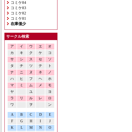
コミケ84
コミケ83
コミケ82
コミケ81
在庫僅少
サークル検索
ア
イ
ウ
エ
オ
カ
キ
ク
ケ
コ
サ
シ
ス
セ
ソ
タ
チ
ツ
テ
ト
ナ
ニ
ヌ
ネ
ノ
ハ
ヒ
フ
ヘ
ホ
マ
ミ
ム
メ
モ
ヤ
ユ
ヨ
ラ
リ
ル
レ
ロ
ワ
ヲ
ン
A
B
C
D
E
F
G
H
I
J
K
L
M
N
O