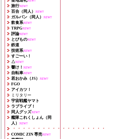
聖地巡礼
NEW!!
旅行
NEW!!
百合（同人）
NEW!!
ガルパン（同人）
NEW!!
飲食系
NEW!!
TRPG
NEW!!
評論
NEW!!
とびもの
NEW!!
鉄道
技術系
NEW!!
すごーい！
△
NEW!!
響け！
NEW!!
自転車
NEW!!
若おかみ（JS）
NEW!!
FGO
アイカツ！
ミリタリー
宇宙戦艦ヤマト
ラブライブ！
同人グッズ
NEW!!
艦隊これくしょん（同
人）
NEW!!
・・・・・・・・・・・・・・・・・・・
COMIC ZIN 専売
NEW!!