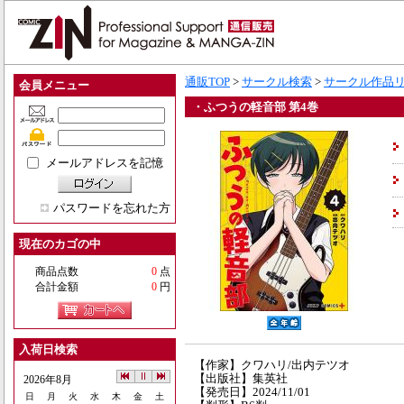
通販TOP
>
サークル検索
>
サークル作品
会員メニュー
・ふつうの軽音部 第4巻
メールアドレスを記憶
パスワードを忘れた方
現在のカゴの中
商品点数
0
点
合計金額
0
円
入荷日検索
【作家】クワハリ/出内テツオ
【出版社】集英社
2026年8月
【発売日】2024/11/01
日
月
火
水
木
金
土