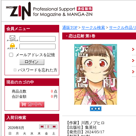
通販TOP
>
サークル検索
>
サークル作品
会員メニュー
・恋は忍耐 第1巻
メールアドレスを記憶
パスワードを忘れた方
現在のカゴの中
商品点数
0
点
合計金額
0
円
入荷日検索
【作家】川西ノブヒロ
【出版社】集英社
2026年8月
【発売日】2024/05/17
日
月
火
水
木
金
土