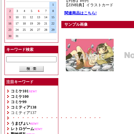
【判形】B6判
【ZIN特典】イラストカード
1
2
3
4
5
6
7
8
関連商品はこちら!
9
10
11
12
13
14
15
16
17
18
19
20
21
22
サンプル画像
23
24
25
26
27
28
29
30
31
キーワード検索
注目キーワード
コミケ101
NEW!!
コミケ100
コミケ99
コミティア138
コミティア137
・・・・・・・・・・・・・・・・・・・
うまぴょい
NEW!!
レトロゲーム
NEW!!