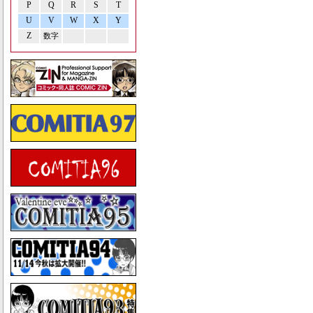
P
Q
R
S
T
U
V
W
X
Y
Z
数字