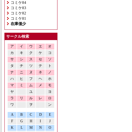
コミケ84
コミケ83
コミケ82
コミケ81
在庫僅少
サークル検索
ア
イ
ウ
エ
オ
カ
キ
ク
ケ
コ
サ
シ
ス
セ
ソ
タ
チ
ツ
テ
ト
ナ
ニ
ヌ
ネ
ノ
ハ
ヒ
フ
ヘ
ホ
マ
ミ
ム
メ
モ
ヤ
ユ
ヨ
ラ
リ
ル
レ
ロ
ワ
ヲ
ン
A
B
C
D
E
F
G
H
I
J
K
L
M
N
O