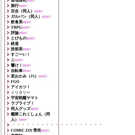
聖地巡礼
NEW!!
旅行
NEW!!
百合（同人）
NEW!!
ガルパン（同人）
NEW!!
飲食系
NEW!!
TRPG
NEW!!
評論
NEW!!
とびもの
NEW!!
鉄道
技術系
NEW!!
すごーい！
△
NEW!!
響け！
NEW!!
自転車
NEW!!
若おかみ（JS）
NEW!!
FGO
アイカツ！
ミリタリー
宇宙戦艦ヤマト
ラブライブ！
同人グッズ
NEW!!
艦隊これくしょん（同
人）
NEW!!
・・・・・・・・・・・・・・・・・・・
COMIC ZIN 専売
NEW!!