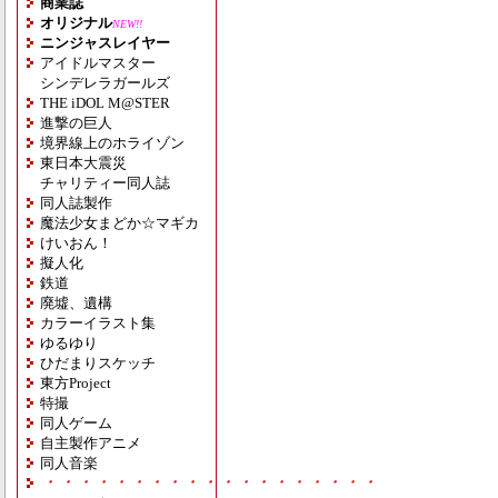
商業誌
オリジナル
NEW!!
ニンジャスレイヤー
アイドルマスター
シンデレラガールズ
THE iDOL M@STER
進撃の巨人
境界線上のホライゾン
東日本大震災
チャリティー同人誌
同人誌製作
魔法少女まどか☆マギカ
けいおん！
擬人化
鉄道
廃墟、遺構
カラーイラスト集
ゆるゆり
ひだまりスケッチ
東方Project
特撮
同人ゲーム
自主製作アニメ
同人音楽
・・・・・・・・・・・・・・・・・・・