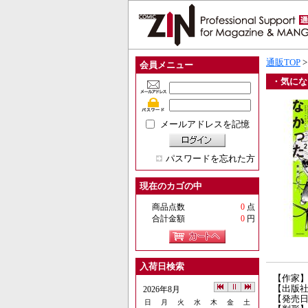
通販TOP
会員メニュー
・気にな
メールアドレスを記憶
パスワードを忘れた方
現在のカゴの中
商品点数
0
点
合計金額
0
円
入荷日検索
【作家
【出版社
2026年8月
【発売日】
日
月
火
水
木
金
土