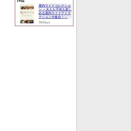
10位
屋内ライドコレクショ
ン ～大人も子供も楽し
める屋内ライドアトラ
クション大集合！～
369days