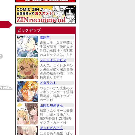
ピックアップ
雪割草
森薫先生、入江亜季先
生等が所属、漫画人大
注目の出版社・雪割草
のコミックスはこちら
メイドインアビス
大人気、つくしあきひ
と先生が描く深淵冒険
奇譚の最新15巻！ ZIN
特典あります!!
メダリスト
TOPへ
つるまいかだ先生のフ
ィギュアスケート漫画
最新巻、特典イラスト
カード付
山田と加瀬さん
加瀬さんシリーズ最新
刊「山田と加瀬さん」
第5巻発売！ ZIN特典
イラストカード付
ぼっちざろっく
はまじあき先生『ぼっ