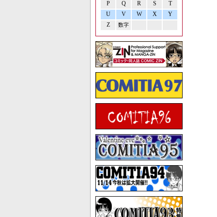
P
Q
R
S
T
U
V
W
X
Y
Z
数字