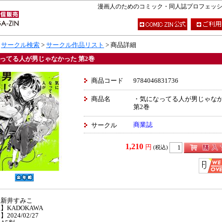
漫画人のためのコミック・同人誌プロフェッショナ
>
サークル検索
>
サークル作品リスト
> 商品詳細
ってる人が男じゃなかった 第2巻
商品コード
9784046831736
商品名
・気になってる人が男じゃな
第2巻
商業誌
サークル
1,210
円
(税込)
】新井すみこ
】KADOKAWA
2024/02/27