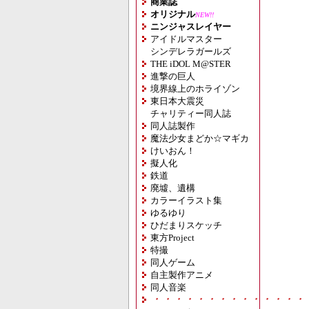
商業誌
オリジナル
NEW!!
ニンジャスレイヤー
アイドルマスター
シンデレラガールズ
THE iDOL M@STER
進撃の巨人
境界線上のホライゾン
東日本大震災
チャリティー同人誌
同人誌製作
魔法少女まどか☆マギカ
けいおん！
擬人化
鉄道
廃墟、遺構
カラーイラスト集
ゆるゆり
ひだまりスケッチ
東方Project
特撮
同人ゲーム
自主製作アニメ
同人音楽
・・・・・・・・・・・・・・