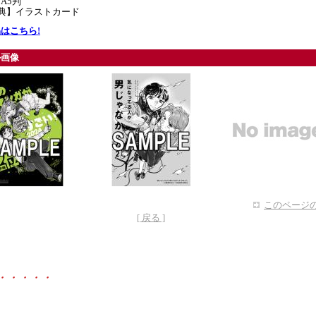
A5判
特典】イラストカード
はこちら!
ル画像
このページの
[ 戻る ]
・・・・・