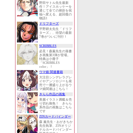
野田サトル先生最新
作！アイスホッケーを
通じて全ての挫折を祝
福へ変える、超回復の
物語1
ドリフターズ
平野耕太先生「ドリフ
ターズ」、待望の最新
7巻がついに刊行！
SCRIBBLES
必見！森薫先生の落書
き画集第3弾が登場。
特典は小冊子
「SCRIBBLES
color」！
ウマ娘 関連書籍
大注目シンデレラグレ
イやアンソロジーも発
売で一層盛り上がるウ
マ娘関連はこちら！
きらら作品の画集
美麗イラスト満載＆売
り切れ御免！ きらら
系作品の画集はこちら
です
ZINカードバインダー
森 薫先生・おがきちか
先生執筆、ZINオリジ
ナルカードバインダー