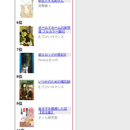
砂丘とするめさん
突撃蝶々
6位
オールドホームの灰羽
達 フルカラー版02
むてけいロマンス
7位
超人ロックの世紀II
Factoryきゃの
8位
いつかのための備忘録
むてけいロマンス
9位
金タマを捻挫した話
【完玉版】
さくら研究室