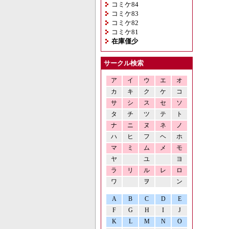
コミケ84
コミケ83
コミケ82
コミケ81
在庫僅少
サークル検索
ア
イ
ウ
エ
オ
カ
キ
ク
ケ
コ
サ
シ
ス
セ
ソ
タ
チ
ツ
テ
ト
ナ
ニ
ヌ
ネ
ノ
ハ
ヒ
フ
ヘ
ホ
マ
ミ
ム
メ
モ
ヤ
ユ
ヨ
ラ
リ
ル
レ
ロ
ワ
ヲ
ン
A
B
C
D
E
F
G
H
I
J
K
L
M
N
O