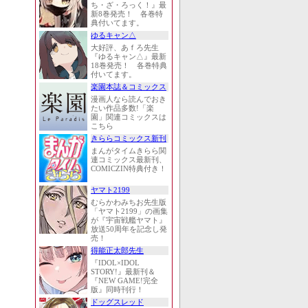
ち・ざ・ろっく！』最
新8巻発売！ 各巻特
典付いてます。
ゆるキャン△
大好評、あｆろ先生
『ゆるキャン△』最新
18巻発売！ 各巻特典
付いてます。
楽園本誌＆コミックス
漫画人なら読んでおき
たい作品多数!「楽
園」関連コミックスは
こちら
きららコミックス新刊
まんがタイムきらら関
連コミックス最新刊、
COMICZIN特典付き！
ヤマト2199
むらかわみちお先生版
「ヤマト2199」の画集
が『宇宙戦艦ヤマト』
放送50周年を記念し発
売！
得能正太郎先生
『IDOL×IDOL
STORY!』最新刊＆
『NEW GAME!完全
版』同時刊行！
ドッグスレッド