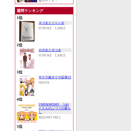
販売中です！
週間ランキング
1位
ネコ太とニャン太
FUNUKE LABLE
2位
ロボ太とポコ太
FUNUKE LABLE
3位
サクラ姫ネリマ証券12
SIESTA
4位
UME&MOMO うめ
ともものふつうの暮ら
し
MAGNET HILL
5位