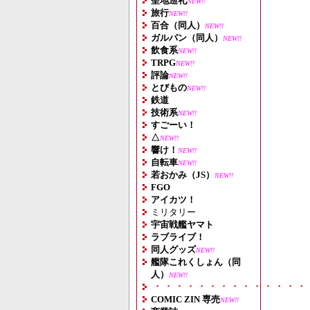
聖地巡礼
NEW!!
旅行
NEW!!
百合（同人）
NEW!!
ガルパン（同人）
NEW!!
飲食系
NEW!!
TRPG
NEW!!
評論
NEW!!
とびもの
NEW!!
鉄道
技術系
NEW!!
すごーい！
△
NEW!!
響け！
NEW!!
自転車
NEW!!
若おかみ（JS）
NEW!!
FGO
アイカツ！
ミリタリー
宇宙戦艦ヤマト
ラブライブ！
同人グッズ
NEW!!
艦隊これくしょん（同
人）
NEW!!
・・・・・・・・・・・・・・
COMIC ZIN 専売
NEW!!