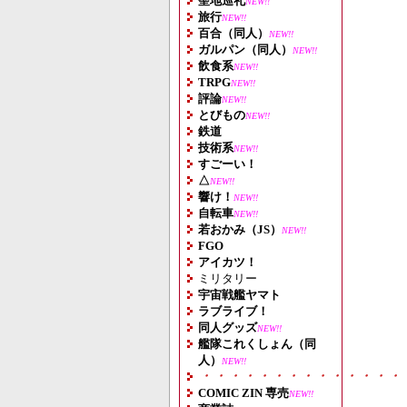
聖地巡礼
NEW!!
旅行
NEW!!
百合（同人）
NEW!!
ガルパン（同人）
NEW!!
飲食系
NEW!!
TRPG
NEW!!
評論
NEW!!
とびもの
NEW!!
鉄道
技術系
NEW!!
すごーい！
△
NEW!!
響け！
NEW!!
自転車
NEW!!
若おかみ（JS）
NEW!!
FGO
アイカツ！
ミリタリー
宇宙戦艦ヤマト
ラブライブ！
同人グッズ
NEW!!
艦隊これくしょん（同
人）
NEW!!
・・・・・・・・・・・・・・
COMIC ZIN 専売
NEW!!