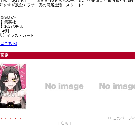
わせてあげる」 ――気ままかわいい<みーちゃん>の正体は?? 最強癒やし系
好きすぎ残念アラサー男の同居生活、スタート!
】高瀬わか
社】集英社
2023/09/19
B6判
特典】イラストカード
はこちら!
ル画像
このページの
・・・・・
[ 戻る ]