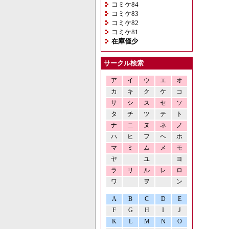
コミケ84
コミケ83
コミケ82
コミケ81
在庫僅少
サークル検索
ア
イ
ウ
エ
オ
カ
キ
ク
ケ
コ
サ
シ
ス
セ
ソ
タ
チ
ツ
テ
ト
ナ
ニ
ヌ
ネ
ノ
ハ
ヒ
フ
ヘ
ホ
マ
ミ
ム
メ
モ
ヤ
ユ
ヨ
ラ
リ
ル
レ
ロ
ワ
ヲ
ン
A
B
C
D
E
F
G
H
I
J
K
L
M
N
O