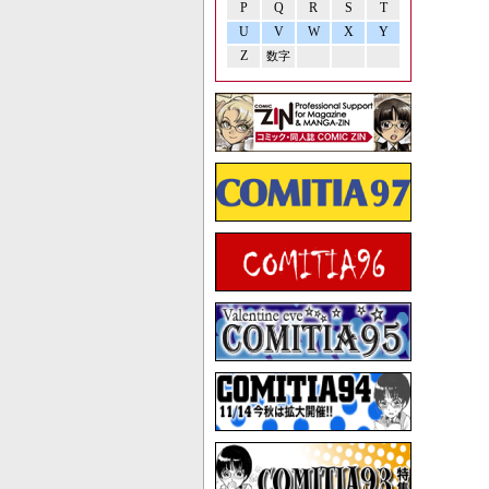
P
Q
R
S
T
U
V
W
X
Y
Z
数字