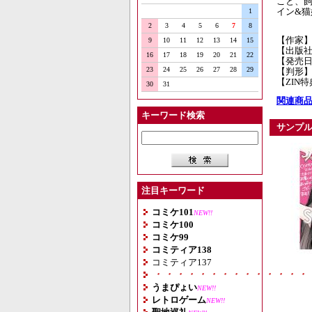
こと、飼
イン&猫
1
2
3
4
5
6
7
8
【作家
9
10
11
12
13
14
15
【出版
16
17
18
19
20
21
22
【発売日】
23
24
25
26
27
28
29
【判形】
【ZIN
30
31
関連商品
キーワード検索
サンプ
注目キーワード
コミケ101
NEW!!
コミケ100
コミケ99
コミティア138
コミティア137
・・・・・・・・・・・・・・
うまぴょい
NEW!!
レトロゲーム
NEW!!