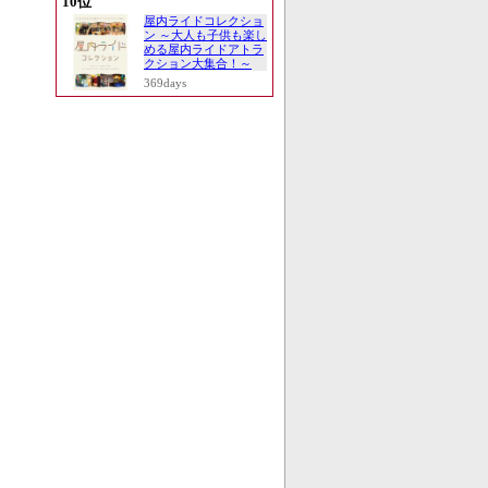
10位
屋内ライドコレクショ
ン ～大人も子供も楽し
める屋内ライドアトラ
クション大集合！～
369days