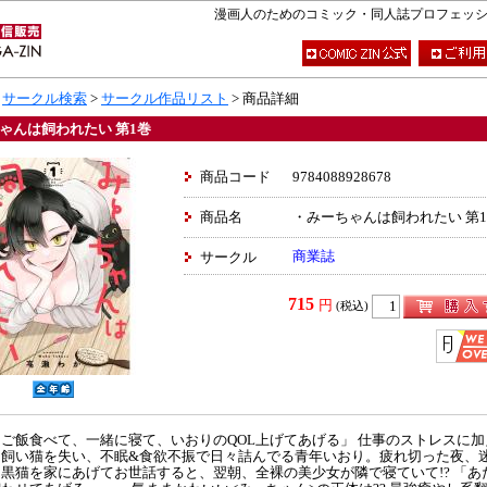
漫画人のためのコミック・同人誌プロフェッショナ
>
サークル検索
>
サークル作品リスト
> 商品詳細
ゃんは飼われたい 第1巻
商品コード
9784088928678
商品名
・みーちゃんは飼われたい 第
商業誌
サークル
715
円
(税込)
ご飯食べて、一緒に寝て、いおりのQOL上げてあげる」 仕事のストレスに加
た飼い猫を失い、不眠&食欲不振で日々詰んでる青年いおり。疲れ切った夜、
黒猫を家にあげてお世話すると、翌朝、全裸の美少女が隣で寝ていて!? 「あ