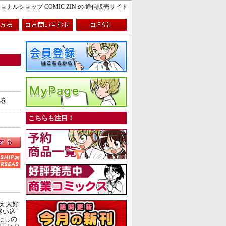
ルショップ COMIC ZIN の 通信販売サイト
1巻
こちらも注目！
え大好
迷い込
たしの