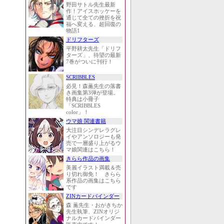
野田サトル先生最新
作！アイスホッケーを
通じて全ての挫折を祝
福へ変える、超回復の
物語1
ドリフターズ
平野耕太先生「ドリフ
ターズ」、待望の最新
7巻がついに刊行！
SCRIBBLES
必見！森薫先生の落書
き画集第3弾が登場。
特典は小冊子
「SCRIBBLES
color」！
ウマ娘 関連書籍
大注目シンデレラグレ
イやアンソロジーも発
売で一層盛り上がるウ
マ娘関連はこちら！
きらら作品の画集
美麗イラスト満載＆売
り切れ御免！ きらら
系作品の画集はこちら
です
ZINカードバインダー
森 薫先生・おがきちか
先生執筆、ZINオリジ
ナルカードバインダー