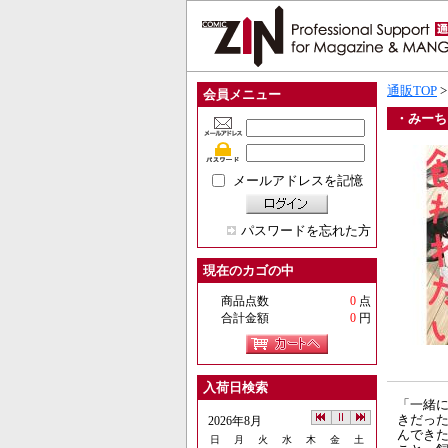
通販TOP
会員メニュー
・みーち
メールアドレスを記憶
パスワードを忘れた方
現在のカゴの中
商品点数
0
点
合計金額
0
円
入荷日検索
「一緒に
きだっ
2026年8月
んできた
日
月
火
水
木
金
土