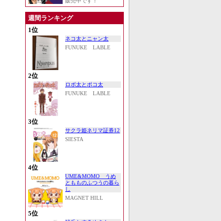
販売中です！
週間ランキング
1位
ネコ太とニャン太
FUNUKE LABLE
2位
ロボ太とポコ太
FUNUKE LABLE
3位
サクラ姫ネリマ証券12
SIESTA
4位
UME&MOMO うめ
ともものふつうの暮ら
し
MAGNET HILL
5位