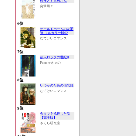
砂丘とするめさん
突撃蝶々
6位
オールドホームの灰羽
達 フルカラー版02
むてけいロマンス
7位
超人ロックの世紀II
Factoryきゃの
8位
いつかのための備忘録
むてけいロマンス
9位
金タマを捻挫した話
【完玉版】
さくら研究室