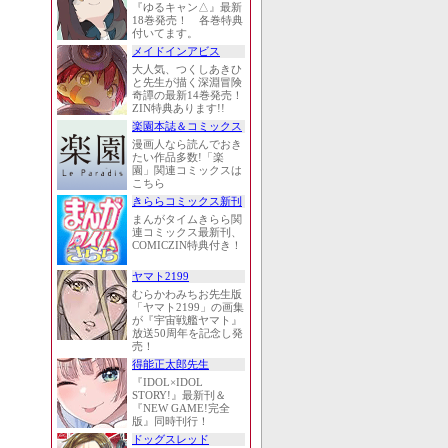
『ゆるキャン△』最新
18巻発売！ 各巻特典
付いてます。
メイドインアビス
大人気、つくしあきひ
と先生が描く深淵冒険
奇譚の最新14巻発売！
ZIN特典あります!!
楽園本誌＆コミックス
漫画人なら読んでおき
たい作品多数!「楽
園」関連コミックスは
こちら
きららコミックス新刊
まんがタイムきらら関
連コミックス最新刊、
COMICZIN特典付き！
ヤマト2199
むらかわみちお先生版
「ヤマト2199」の画集
が『宇宙戦艦ヤマト』
放送50周年を記念し発
売！
得能正太郎先生
『IDOL×IDOL
STORY!』最新刊＆
『NEW GAME!完全
版』同時刊行！
ドッグスレッド