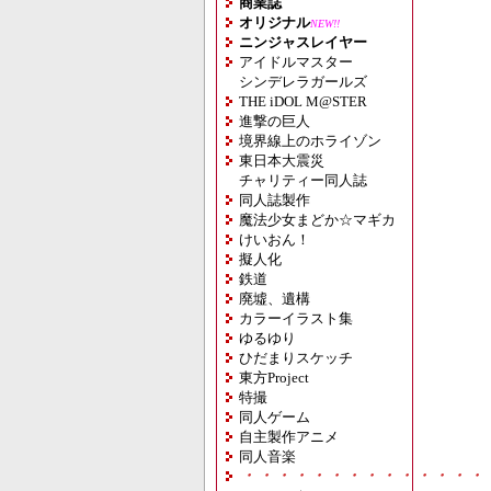
商業誌
オリジナル
NEW!!
ニンジャスレイヤー
アイドルマスター
シンデレラガールズ
THE iDOL M@STER
進撃の巨人
境界線上のホライゾン
東日本大震災
チャリティー同人誌
同人誌製作
魔法少女まどか☆マギカ
けいおん！
擬人化
鉄道
廃墟、遺構
カラーイラスト集
ゆるゆり
ひだまりスケッチ
東方Project
特撮
同人ゲーム
自主製作アニメ
同人音楽
・・・・・・・・・・・・・・