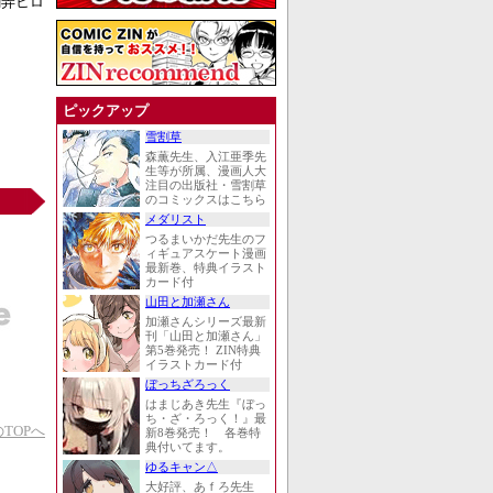
翻弄ヒロ
ピックアップ
雪割草
森薫先生、入江亜季先
生等が所属、漫画人大
注目の出版社・雪割草
のコミックスはこちら
メダリスト
つるまいかだ先生のフ
ィギュアスケート漫画
最新巻、特典イラスト
カード付
山田と加瀬さん
加瀬さんシリーズ最新
刊「山田と加瀬さん」
第5巻発売！ ZIN特典
イラストカード付
ぼっちざろっく
はまじあき先生『ぼっ
ち・ざ・ろっく！』最
TOPへ
新8巻発売！ 各巻特
典付いてます。
ゆるキャン△
大好評、あｆろ先生