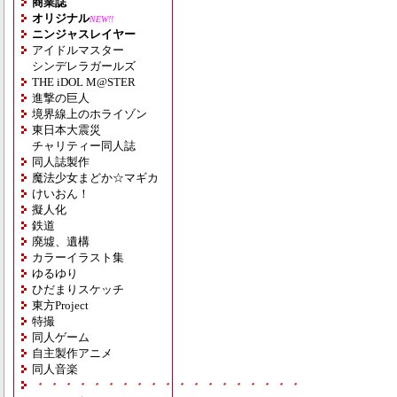
商業誌
オリジナル
NEW!!
ニンジャスレイヤー
アイドルマスター
シンデレラガールズ
THE iDOL M@STER
進撃の巨人
境界線上のホライゾン
東日本大震災
チャリティー同人誌
同人誌製作
魔法少女まどか☆マギカ
けいおん！
擬人化
鉄道
廃墟、遺構
カラーイラスト集
ゆるゆり
ひだまりスケッチ
東方Project
特撮
同人ゲーム
自主製作アニメ
同人音楽
・・・・・・・・・・・・・・・・・・・