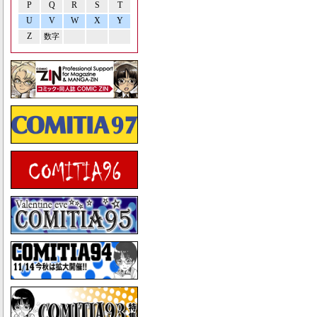
P
Q
R
S
T
U
V
W
X
Y
Z
数字