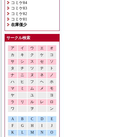
コミケ84
コミケ83
コミケ82
コミケ81
在庫僅少
サークル検索
ア
イ
ウ
エ
オ
カ
キ
ク
ケ
コ
サ
シ
ス
セ
ソ
タ
チ
ツ
テ
ト
ナ
ニ
ヌ
ネ
ノ
ハ
ヒ
フ
ヘ
ホ
マ
ミ
ム
メ
モ
ヤ
ユ
ヨ
ラ
リ
ル
レ
ロ
ワ
ヲ
ン
A
B
C
D
E
F
G
H
I
J
K
L
M
N
O