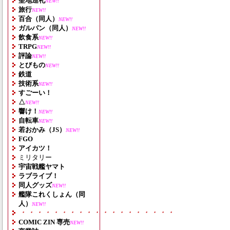
聖地巡礼
NEW!!
旅行
NEW!!
百合（同人）
NEW!!
ガルパン（同人）
NEW!!
飲食系
NEW!!
TRPG
NEW!!
評論
NEW!!
とびもの
NEW!!
鉄道
技術系
NEW!!
すごーい！
△
NEW!!
響け！
NEW!!
自転車
NEW!!
若おかみ（JS）
NEW!!
FGO
アイカツ！
ミリタリー
宇宙戦艦ヤマト
ラブライブ！
同人グッズ
NEW!!
艦隊これくしょん（同
人）
NEW!!
・・・・・・・・・・・・・・・・・・・
COMIC ZIN 専売
NEW!!