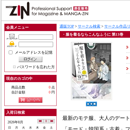
通販TOP
>
サークル検索
>
サークル作品
会員メニュー
・服を着るならこんなふうに 第13巻
メールアドレスを記憶
パスワードを忘れた方
現在のカゴの中
商品点数
0
点
合計金額
0
円
入荷日検索
最新のモテ服、大人のデート
2026年8月
日
月
火
水
木
金
土
「モード・韓国系・古着」フ