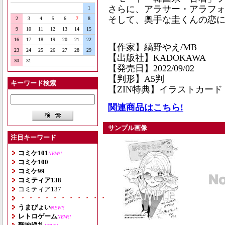
さらに、アラサー・アラフォ
1
そして、奥手な圭くんの恋に
2
3
4
5
6
7
8
9
10
11
12
13
14
15
16
17
18
19
20
21
22
【作家】縞野やえ/MB
23
24
25
26
27
28
29
【出版社】KADOKAWA
30
31
【発売日】2022/09/02
【判形】A5判
キーワード検索
【ZIN特典】イラストカード
関連商品はこちら!
サンプル画像
注目キーワード
コミケ101
NEW!!
コミケ100
コミケ99
コミティア138
コミティア137
・・・・・・・・・・・・・・・・・・・
うまぴょい
NEW!!
レトロゲーム
NEW!!