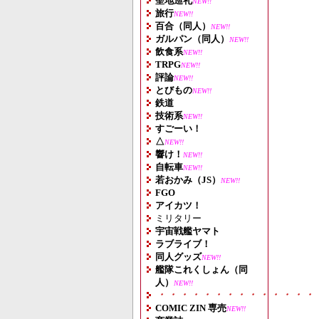
聖地巡礼
NEW!!
旅行
NEW!!
百合（同人）
NEW!!
ガルパン（同人）
NEW!!
飲食系
NEW!!
TRPG
NEW!!
評論
NEW!!
とびもの
NEW!!
鉄道
技術系
NEW!!
すごーい！
△
NEW!!
響け！
NEW!!
自転車
NEW!!
若おかみ（JS）
NEW!!
FGO
アイカツ！
ミリタリー
宇宙戦艦ヤマト
ラブライブ！
同人グッズ
NEW!!
艦隊これくしょん（同
人）
NEW!!
・・・・・・・・・・・・・・
COMIC ZIN 専売
NEW!!