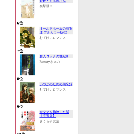
砂丘とするめさん
突撃蝶々
6位
オールドホームの灰羽
達 フルカラー版02
むてけいロマンス
7位
超人ロックの世紀II
Factoryきゃの
8位
いつかのための備忘録
むてけいロマンス
9位
金タマを捻挫した話
【完玉版】
さくら研究室