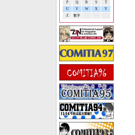
P
Q
R
S
T
U
V
W
X
Y
Z
数字