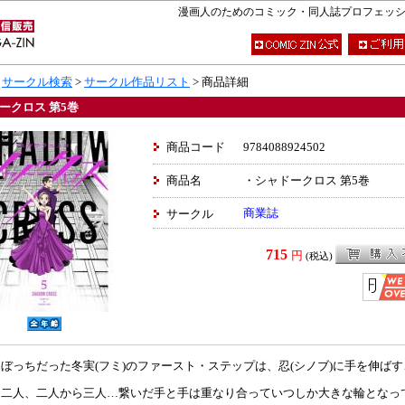
漫画人のためのコミック・同人誌プロフェッショナ
>
サークル検索
>
サークル作品リスト
> 商品詳細
ークロス 第5巻
商品コード
9784088924502
商品名
・シャドークロス 第5巻
商業誌
サークル
715
円
(税込)
ぼっちだった冬実(フミ)のファースト・ステップは、忍(シノブ)に手を伸ば
ら二人、二人から三人…繋いだ手と手は重なり合っていつしか大きな輪となっ