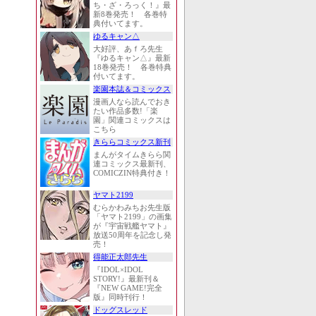
ち・ざ・ろっく！』最
新8巻発売！ 各巻特
典付いてます。
ゆるキャン△
大好評、あｆろ先生
『ゆるキャン△』最新
18巻発売！ 各巻特典
付いてます。
楽園本誌＆コミックス
漫画人なら読んでおき
たい作品多数!「楽
園」関連コミックスは
こちら
きららコミックス新刊
まんがタイムきらら関
連コミックス最新刊、
COMICZIN特典付き！
ヤマト2199
むらかわみちお先生版
「ヤマト2199」の画集
が『宇宙戦艦ヤマト』
放送50周年を記念し発
売！
得能正太郎先生
『IDOL×IDOL
STORY!』最新刊＆
『NEW GAME!完全
版』同時刊行！
ドッグスレッド