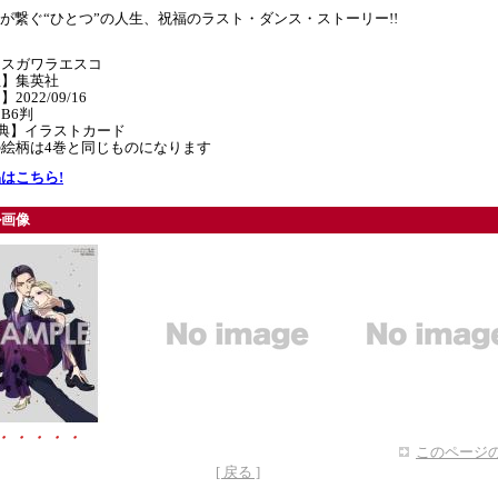
”が繋ぐ“ひとつ”の人生、祝福のラスト・ダンス・ストーリー!!
】スガワラエスコ
社】集英社
2022/09/16
B6判
特典】イラストカード
絵柄は4巻と同じものになります
はこちら!
ル画像
・・・・・
このページの
[ 戻る ]