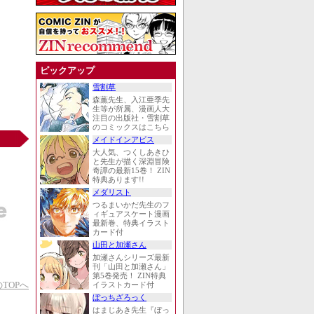
ピックアップ
雪割草
森薫先生、入江亜季先
生等が所属、漫画人大
注目の出版社・雪割草
のコミックスはこちら
メイドインアビス
大人気、つくしあきひ
と先生が描く深淵冒険
奇譚の最新15巻！ ZIN
特典あります!!
メダリスト
つるまいかだ先生のフ
ィギュアスケート漫画
最新巻、特典イラスト
カード付
山田と加瀬さん
加瀬さんシリーズ最新
刊「山田と加瀬さん」
第5巻発売！ ZIN特典
TOPへ
イラストカード付
ぼっちざろっく
はまじあき先生『ぼっ