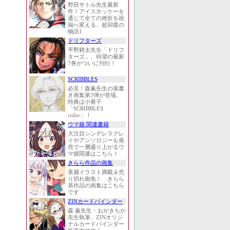
野田サトル先生最新
作！アイスホッケーを
通じて全ての挫折を祝
福へ変える、超回復の
物語1
ドリフターズ
平野耕太先生「ドリフ
ターズ」、待望の最新
7巻がついに刊行！
SCRIBBLES
必見！森薫先生の落書
き画集第3弾が登場。
特典は小冊子
「SCRIBBLES
color」！
ウマ娘 関連書籍
大注目シンデレラグレ
イやアンソロジーも発
売で一層盛り上がるウ
マ娘関連はこちら！
きらら作品の画集
美麗イラスト満載＆売
り切れ御免！ きらら
系作品の画集はこちら
です
ZINカードバインダー
森 薫先生・おがきちか
先生執筆、ZINオリジ
ナルカードバインダー