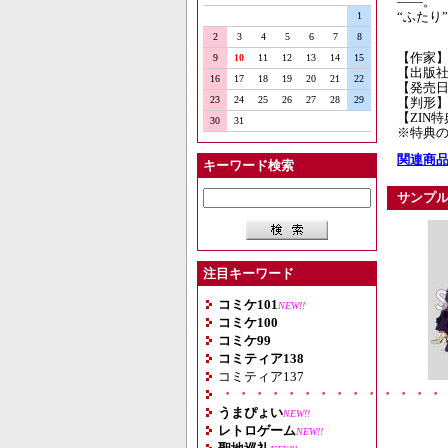
――。
“ふたり
1
2
3
4
5
6
7
8
【作家
9
10
11
12
13
14
15
【出版
16
17
18
19
20
21
22
【発売日】
23
24
25
26
27
28
29
【判形】
【ZIN
30
31
※特典の
関連商品
キーワード検索
サンプ
注目キーワード
コミケ101
NEW!!
コミケ100
コミケ99
コミティア138
コミティア137
・・・・・・・・・・・・・・
うまぴょい
NEW!!
レトロゲーム
NEW!!