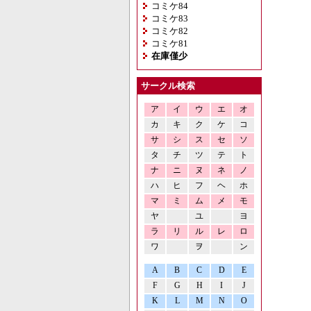
コミケ84
コミケ83
コミケ82
コミケ81
在庫僅少
サークル検索
ア
イ
ウ
エ
オ
カ
キ
ク
ケ
コ
サ
シ
ス
セ
ソ
タ
チ
ツ
テ
ト
ナ
ニ
ヌ
ネ
ノ
ハ
ヒ
フ
ヘ
ホ
マ
ミ
ム
メ
モ
ヤ
ユ
ヨ
ラ
リ
ル
レ
ロ
ワ
ヲ
ン
A
B
C
D
E
F
G
H
I
J
K
L
M
N
O