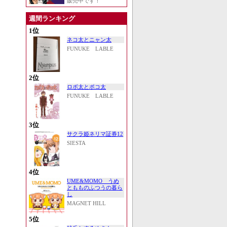
販売中です！
週間ランキング
1位
ネコ太とニャン太
FUNUKE LABLE
2位
ロボ太とポコ太
FUNUKE LABLE
3位
サクラ姫ネリマ証券12
SIESTA
4位
UME&MOMO うめ
ともものふつうの暮ら
し
MAGNET HILL
5位