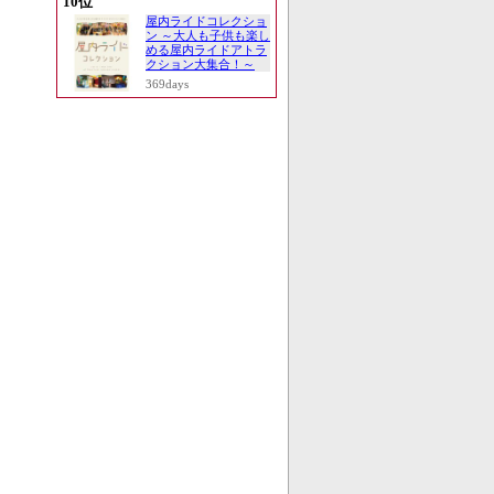
10位
屋内ライドコレクショ
ン ～大人も子供も楽し
める屋内ライドアトラ
クション大集合！～
369days