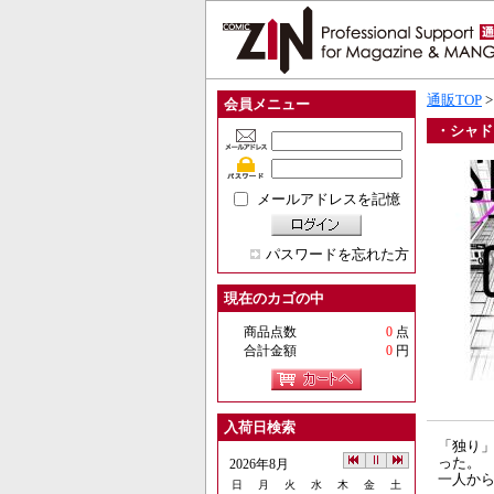
通販TOP
会員メニュー
・シャド
メールアドレスを記憶
パスワードを忘れた方
現在のカゴの中
商品点数
0
点
合計金額
0
円
入荷日検索
「独り」
った。
2026年8月
一人か
日
月
火
水
木
金
土