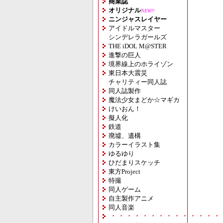
商業誌
オリジナル
NEW!!
ニンジャスレイヤー
アイドルマスター
シンデレラガールズ
THE iDOL M@STER
進撃の巨人
境界線上のホライゾン
東日本大震災
チャリティー同人誌
同人誌製作
魔法少女まどか☆マギカ
けいおん！
擬人化
鉄道
廃墟、遺構
カラーイラスト集
ゆるゆり
ひだまりスケッチ
東方Project
特撮
同人ゲーム
自主製作アニメ
同人音楽
・・・・・・・・・・・・・・