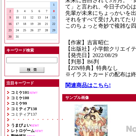
未来に告白されて3ヵ月。「
1
て」と言われ、今日子の心
2
3
4
5
6
7
8
先輩が未来にちょっかいを
9
10
11
12
13
14
15
それをすべて受け入れてた
16
17
18
19
20
21
22
このちょっと奇妙で複雑な四
23
24
25
26
27
28
29
30
31
【作家】吉富昭仁
【出版社】小学館クリエイ
キーワード検索
【発売日】2022/08/29
【判形】B6判
【ZIN特典】特典なし
※イラストカードの配布は
注目キーワード
関連商品はこちら!
コミケ101
NEW!!
サンプル画像
コミケ100
コミケ99
コミティア138
コミティア137
・・・・・・・・・・・・・・・・・・・
うまぴょい
NEW!!
レトロゲーム
NEW!!