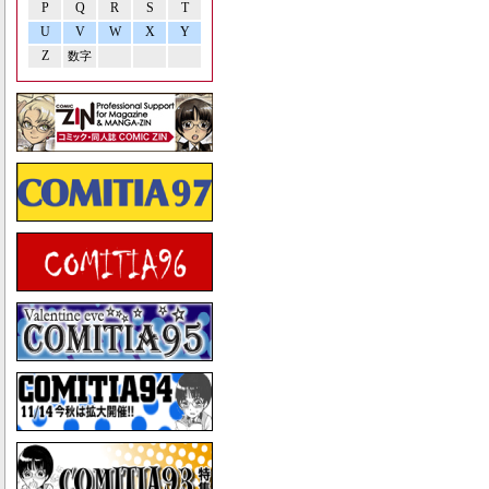
P
Q
R
S
T
U
V
W
X
Y
Z
数字