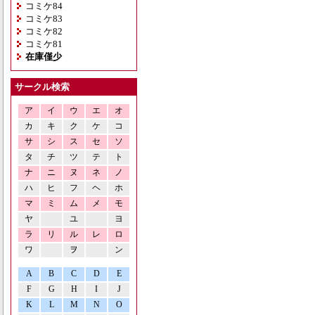
コミケ84
コミケ83
コミケ82
コミケ81
在庫僅少
サークル検索
ア
イ
ウ
エ
オ
カ
キ
ク
ケ
コ
サ
シ
ス
セ
ソ
タ
チ
ツ
テ
ト
ナ
ニ
ヌ
ネ
ノ
ハ
ヒ
フ
ヘ
ホ
マ
ミ
ム
メ
モ
ヤ
ユ
ヨ
ラ
リ
ル
レ
ロ
ワ
ヲ
ン
A
B
C
D
E
F
G
H
I
J
K
L
M
N
O