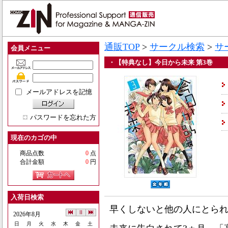
通販TOP
>
サークル検索
>
サ
会員メニュー
・【特典なし】今日から未来 第3巻
メールアドレスを記憶
パスワードを忘れた方
現在のカゴの中
商品点数
0
点
合計金額
0
円
入荷日検索
早くしないと他の人にとら
2026年8月
日
月
火
水
木
金
土