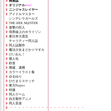
商業誌
オリジナル
NEW!!
ニンジャスレイヤー
アイドルマスター
シンデレラガールズ
THE iDOL M@STER
進撃の巨人
境界線上のホライゾン
東日本大震災
チャリティー同人誌
同人誌製作
魔法少女まどか☆マギカ
けいおん！
擬人化
鉄道
廃墟、遺構
カラーイラスト集
ゆるゆり
ひだまりスケッチ
東方Project
特撮
同人ゲーム
自主製作アニメ
同人音楽
・・・・・・・・・・・・・・・・・・・