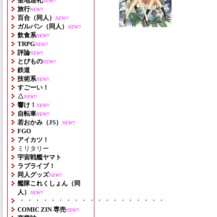
聖地巡礼
NEW!!
旅行
NEW!!
百合（同人）
NEW!!
ガルパン（同人）
NEW!!
飲食系
NEW!!
TRPG
NEW!!
評論
NEW!!
とびもの
NEW!!
鉄道
技術系
NEW!!
すごーい！
△
NEW!!
響け！
NEW!!
自転車
NEW!!
若おかみ（JS）
NEW!!
FGO
アイカツ！
ミリタリー
宇宙戦艦ヤマト
ラブライブ！
同人グッズ
NEW!!
艦隊これくしょん（同
人）
NEW!!
・・・・・・・・・・・・・・・・・・・
COMIC ZIN 専売
NEW!!